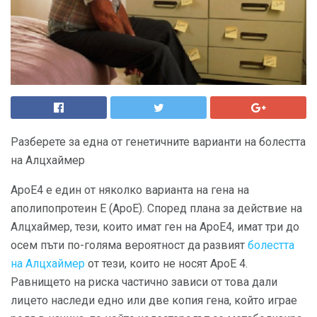
Разберете за една от генетичните варианти на болестта
на Алцхаймер
ApoE4 е един от няколко варианта на гена на
аполипопротеин Е (АроЕ). Според плана за действие на
Алцхаймер, тези, които имат ген на ApoE4, имат три до
осем пъти по-голяма вероятност да развият
болестта
на Алцхаймер
от тези, които не носят ApoE 4.
Равнището на риска частично зависи от това дали
лицето наследи едно или две копия гена, който играе