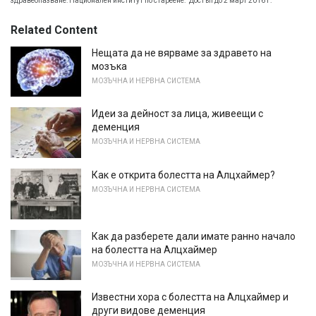
здравеопазване: Национален институт по стареене.
Достъп до 2 март 2016 г.
Related Content
Нещата да не вярваме за здравето на
мозъка
МОЗЪЧНА И НЕРВНА СИСТЕМА
Идеи за дейност за лица, живеещи с
деменция
МОЗЪЧНА И НЕРВНА СИСТЕМА
Как е открита болестта на Алцхаймер?
МОЗЪЧНА И НЕРВНА СИСТЕМА
Как да разберете дали имате ранно начало
на болестта на Алцхаймер
МОЗЪЧНА И НЕРВНА СИСТЕМА
Известни хора с болестта на Алцхаймер и
други видове деменция