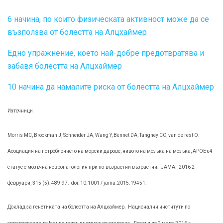
6 начина, по които физическата активност може да се
възползва от болестта на Алцхаймер
Едно упражнение, което най-добре предотвратява и
забавя болестта на Алцхаймер
10 начина да намалите риска от болестта на Алцхаймер
Източници
Morris MC, Brockman J, Schneider JA, Wang Y, Bennet DA, Tangney CC, van de rest O.
Асоциация на потреблението на морски дарове, нивото на мозъка на мозъка, APOE ε4
статус с мозъчна невропатология при по-възрастни възрастни.
JAMA.
2016 2
февруари, 315 (5): 489-97.
doi: 10.1001 / jama.2015.19451.
Доклад за генетиката на болестта на Алцхаймер.
Национални институти по