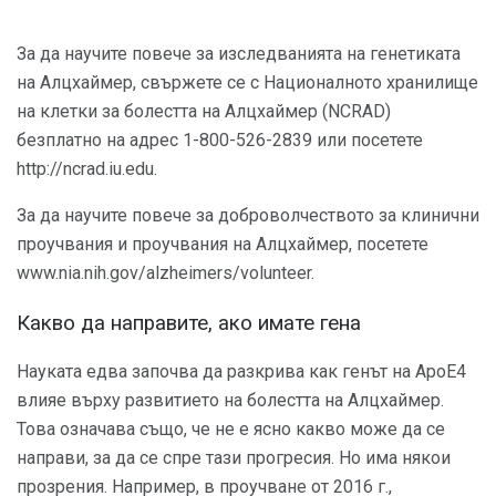
За да научите повече за изследванията на генетиката
на Алцхаймер, свържете се с Националното хранилище
на клетки за болестта на Алцхаймер (NCRAD)
безплатно на адрес 1-800-526-2839 или посетете
http://ncrad.iu.edu.
За да научите повече за доброволчеството за клинични
проучвания и проучвания на Алцхаймер, посетете
www.nia.nih.gov/alzheimers/volunteer.
Какво да направите, ако имате гена
Науката едва започва да разкрива как генът на АроЕ4
влияе върху развитието на болестта на Алцхаймер.
Това означава също, че не е ясно какво може да се
направи, за да се спре тази прогресия. Но има някои
прозрения. Например, в проучване от 2016 г.,