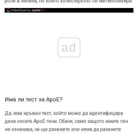
роля в начина, по който холестеролът се метаболизира.
ad
Има ли тест за ApoE?
Да, има кръвен тест, който може да идентифицира
дали носите ApoE гени. Обаче, само защото имате ген
не означава, че ще развиете или няма да развиете