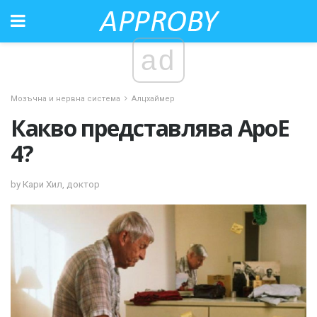
ad
Мозъчна и нервна система
Алцхаймер
Какво представлява ApoE
4?
by Кари Хил, доктор