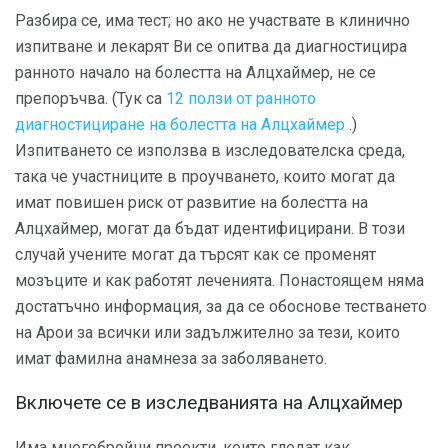
Разбира се, има тест; но ако не участвате в клинично
изпитване и лекарят Ви се опитва да диагностицира
ранното начало на болестта на Алцхаймер, не се
препоръчва. (Тук са
12 ползи от ранното
диагностициране на болестта на Алцхаймер
.)
Изпитването се използва в изследователска среда,
така че участниците в проучването, които могат да
имат повишен риск от развитие на болестта на
Алцхаймер, могат да бъдат идентифицирани. В този
случай учените могат да търсят как се променят
мозъците и как работят леченията. Понастоящем няма
достатъчно информация, за да се обоснове тестването
на Арои за всички или задължително за тези, които
имат фамилна анамнеза за заболяването.
Включете се в изследванията на Алцхаймер
Има многобройни проекти, които гледат как