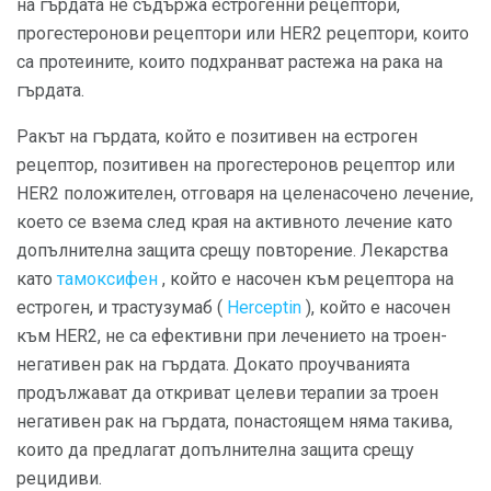
на гърдата не съдържа естрогенни рецептори,
прогестеронови рецептори или HER2 рецептори, които
са протеините, които подхранват растежа на рака на
гърдата.
Ракът на гърдата, който е позитивен на естроген
рецептор, позитивен на прогестеронов рецептор или
HER2 положителен, отговаря на целенасочено лечение,
което се взема след края на активното лечение като
допълнителна защита срещу повторение. Лекарства
като
тамоксифен
, който е насочен към рецептора на
естроген, и трастузумаб (
Herceptin
), който е насочен
към HER2, не са ефективни при лечението на троен-
негативен рак на гърдата. Докато проучванията
продължават да откриват целеви терапии за троен
негативен рак на гърдата, понастоящем няма такива,
които да предлагат допълнителна защита срещу
рецидиви.