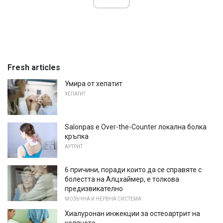
Fresh articles
Умира от хепатит
ХЕПАТИТ
Salonpas е Over-the-Counter локална болка
кръпка
АРТРИТ
6 причини, поради които да се справяте с
болестта на Алцхаймер, е толкова
предизвикателно
МОЗЪЧНА И НЕРВНА СИСТЕМА
Хиалуронан инжекции за остеоартрит на