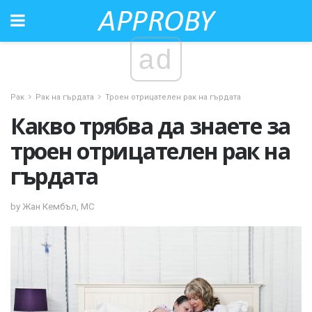
ad
Рак
Рак на гърдата
Троен отрицателен рак на гърдата
Какво трябва да знаете за
троен отрицателен рак на
гърдата
by Жан Кембъл, МС