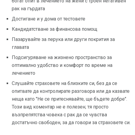
богат опит в лечението на жени с троен негативен
рак на гърдата
Достигане и у дома от тестовете
Кандидатстване за финансова помощ
Пазарувайте за перука или други покрития за
главата
Подсигуряване на жизнено пространство за
оптимално удобство и комфорт по време на
лечението
Слушайте страховете на близките си, без да се
опитвате да контролирате разговора или да казвате
неща като "Не се притеснявайте, ще бъдете добре".
Този вид коментар не е полезен; тя просто
възпрепятства човека с рак да се чувства
достатъчно свободен, за да говори за страховете си.