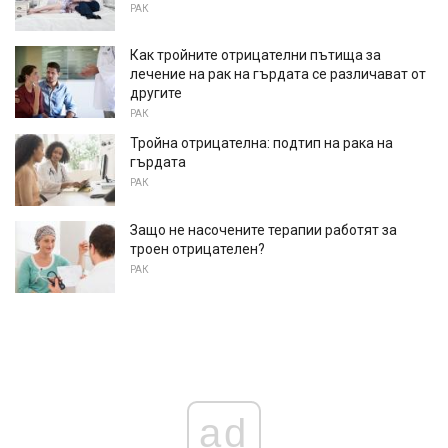
РАК
Как тройните отрицателни пътища за
лечение на рак на гърдата се различават от
другите
РАК
Тройна отрицателна: подтип на рака на
гърдата
РАК
Защо не насочените терапии работят за
троен отрицателен?
РАК
ad