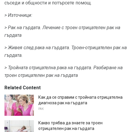
съседи и общности и потърсете помощ.
> Източници:
> Рак на гърдата.
Лечение с троен отрицателен рак на
гърдата
> Живея след рака на гърдата.
Троен-отрицателен рак на
гърдата.
> Тройната отрицателна рака на гърдата.
Разбиране на
троен отрицателен рак на гърдата
Related Content
Как да се справим с тройната отрицателна
диагноза рак на гърдата
РАК
Какво трябва да знаете за троен
отрицателен рак на гърдата