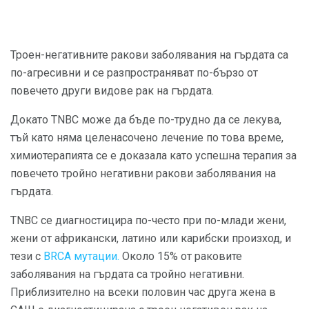
Троен-негативните ракови заболявания на гърдата са
по-агресивни и се разпространяват по-бързо от
повечето други видове рак на гърдата.
Докато TNBC може да бъде по-трудно да се лекува,
тъй като няма целенасочено лечение по това време,
химиотерапията се е доказала като успешна терапия за
повечето тройно негативни ракови заболявания на
гърдата.
TNBC се диагностицира по-често при по-млади жени,
жени от африкански, латино или карибски произход, и
тези с
BRCA мутации.
Около 15% от раковите
заболявания на гърдата са тройно негативни.
Приблизително на всеки половин час друга жена в