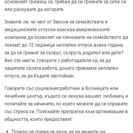
основният грижещ се, трябва да се грижите за себе си
или рискувате да изгорите.
Знаехте ли, че част от Закона за семействата и
медицинските отпуски изисква американските
компании да позволят на членовете на семейството да
поемат до 12 седмици неплатен отпуск всяка година,
за да се грижат за съпруг, съпруга, родител или дете?
Ако сте наети, говорете с работодателя си, за да
защитите своята работа, докато приемате неплатен
отпуск, за да бъдете настойник.
Говорете със социалния работник в болницата или
лечебния център, където се лекува вашият любимец и
попитайте за начините, по които можете да се справите
със стреса си. Поискайте препратки към организации в
общността, които предоставят:
Помощ за грижа за деца, за да можете да