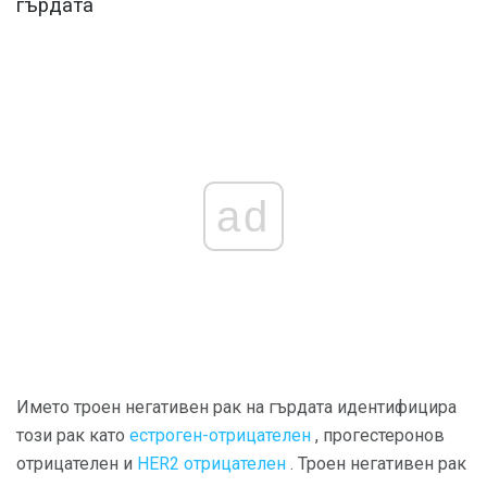
гърдата
ad
Името троен негативен рак на гърдата идентифицира
този рак като
естроген-отрицателен
, прогестеронов
отрицателен и
HER2 отрицателен
. Троен негативен рак