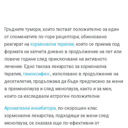
Гръдните тумори, които тестват положително за един
от споменатите по-горе рецептори, обикновено
реагират на
хормонална терапия,
която се приема под
формата на хапчета дневно в продължение на пет или
повече години след приключване на активното
лечение. Едно такова лекарство за хормонална
терапия,
тамоксифен
, използвано в продължение на
десетилетия, продължава да бъде предписано за жени
в пременопауза и след менопауза, както и за мен,
които са изследвали естроген-положителни.
Ароматазни инхибитори,
по-скорошен клас
хормонални лекарства, подходящи за жени след
менопауза, се оказаха още по-ефективни от