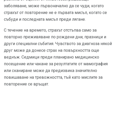
заболяване, може първоначално да се чуди, когато
страхът от повторение не е първата мисъл, когато се
събуди и последната мисъл преди лягане.
С течение на времето, страхът отстъпва само за
повторно преживяване по рождени дни, празници и
други специални събития. Чувството за диагноза някой
друг може да донесе страх на повърхността още
веднъж. Седмици преди планирано медицинско
посещение или чакане за резултатите от мамография
или сканиране може да предизвика значително
повишаване на тревожността, тъй като мислите за
повторение се връщат.