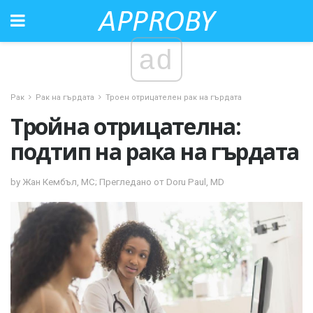
ad
Рак
Рак на гърдата
Троен отрицателен рак на гърдата
Тройна отрицателна:
подтип на рака на гърдата
by Жан Кембъл, МС; Прегледано от Doru Paul, MD