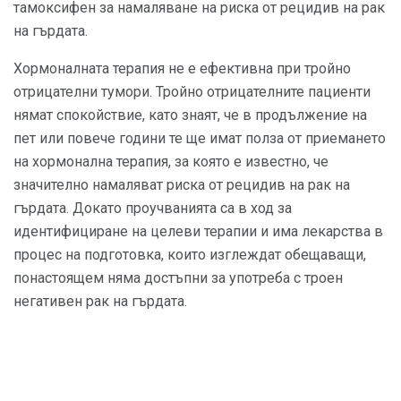
тамоксифен за намаляване на риска от рецидив на рак
на гърдата.
Хормоналната терапия не е ефективна при тройно
отрицателни тумори. Тройно отрицателните пациенти
нямат спокойствие, като знаят, че в продължение на
пет или повече години те ще имат полза от приемането
на хормонална терапия, за която е известно, че
значително намаляват риска от рецидив на рак на
гърдата. Докато проучванията са в ход за
идентифициране на целеви терапии и има лекарства в
процес на подготовка, които изглеждат обещаващи,
понастоящем няма достъпни за употреба с троен
негативен рак на гърдата.