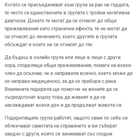
Когато се присъединяват към група за рак на гърдата,
те често са единствените в групата с тройна негативна
диагноза. Докато те могат да се отнасят до общи
преживявания като странични ефекти, те не могат да
се отнасят до лечението, което другите в групата
обсъждат и които не се отнасят до тях.
Да бъдеш в онлайн група или лице в лице с други
хора, споделящи общи преживявания, помага на всеки
член да осъзнае, че е направила всичко, което може да
се направи медицинско, за да се пребори с рака.
Взаимната подкрепа ще помогне на жените да се
съсредоточат върху това, да живеят и да се
наслаждават всеки ден и да продължат живота си.
Подкрепящите групи работят, защото сами по себе си
облекчават самотата на справянето и ви съберат
заедно с други, които се занимават със сходни