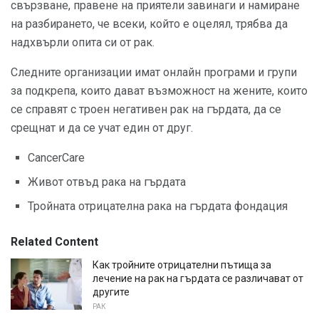
свързване, правене на приятели завинаги и намиране
на разбирането, че всеки, който е оцелял, трябва да
надхвърли опита си от рак.
Следните организации имат онлайн програми и групи
за подкрепа, които дават възможност на жените, които
се справят с троен негативен рак на гърдата, да се
срещнат и да се учат един от друг.
CancerCare
Живот отвъд рака на гърдата
Тройната отрицателна рака на гърдата фондация
Related Content
Как тройните отрицателни пътища за
лечение на рак на гърдата се различават от
другите
РАК