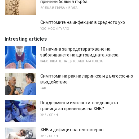
причини болки в гърба
БОЛКА В ГЪРБА И ВРАТА
Симптомите на инфекция в средното ухо
УХО, НОС И ГЪРЛО
Intresting articles
10 начина за предотвратяване на
заболяването на щитовидната жлеза
ЗАБОЛЯВАНЕ НА ЩИТОВИДНАТА ЖЛЕЗА
Симптоми на рак на ларинкса и дългосрочно
въздействие
РАК
Поддермични импланти: следващата
граница за превенция на ХИВ?
ХИВ / СПИН
ХИВ и дефицит на тестостерон
ХИВ / СПИН