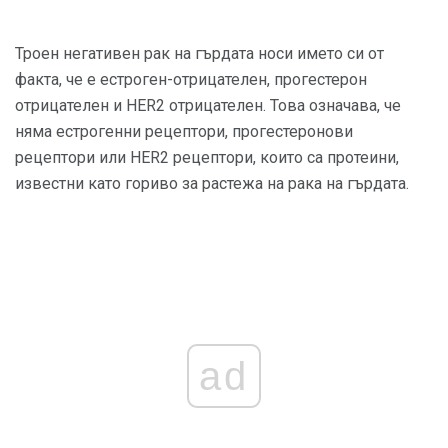
Троен негативен рак на гърдата носи името си от
факта, че е естроген-отрицателен, прогестерон
отрицателен и HER2 отрицателен. Това означава, че
няма естрогенни рецептори, прогестеронови
рецептори или HER2 рецептори, които са протеини,
известни като гориво за растежа на рака на гърдата.
ad