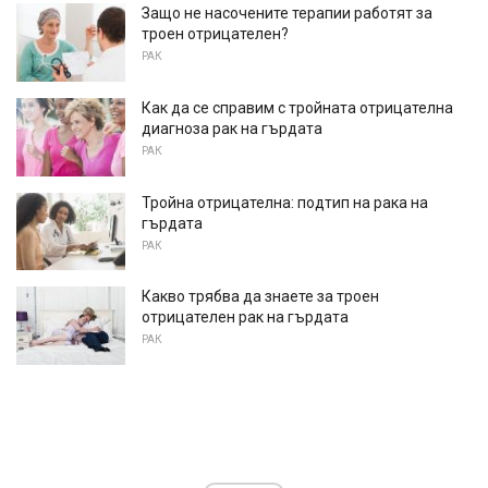
Защо не насочените терапии работят за
троен отрицателен?
РАК
Как да се справим с тройната отрицателна
диагноза рак на гърдата
РАК
Тройна отрицателна: подтип на рака на
гърдата
РАК
Какво трябва да знаете за троен
отрицателен рак на гърдата
РАК