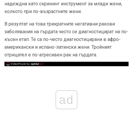
надеждна като скрининг инструмент за млади жени,
колкото при по-възрастните жени.
В резултат на това трикратните негативни ракови
заболявания на гърдата често се диагностицират на по-
късен етап. Те са по-често диагностицирани в афро-
американски и испано-латински жени. Тройният
отрицател е по-агресивен рак на гърдата.
ad