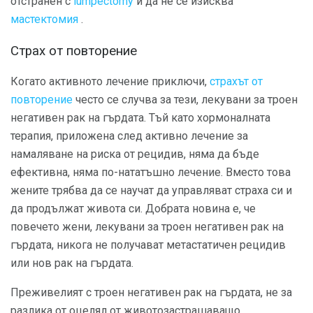
отстранен с
lumpectomy
и да не се изисква
мастектомия
.
Страх от повторение
Когато активното лечение приключи,
страхът от
повторение
често се случва за тези, лекувани за троен
негативен рак на гърдата. Тъй като хормоналната
терапия, приложена след активно лечение за
намаляване на риска от рецидив, няма да бъде
ефективна, няма по-нататъшно лечение. Вместо това
жените трябва да се научат да управляват страха си и
да продължат живота си. Добрата новина е, че
повечето жени, лекувани за троен негативен рак на
гърдата, никога не получават метастатичен рецидив
или нов рак на гърдата.
Преживелият с троен негативен рак на гърдата, не за
разлика от оцелял от животозастрашаващо