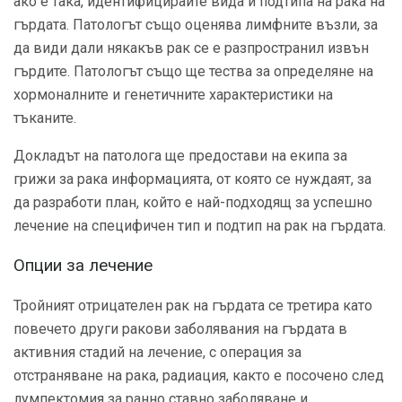
ако е така, идентифицирайте вида и подтипа на рака на
гърдата. Патологът също оценява лимфните възли, за
да види дали някакъв рак се е разпространил извън
гърдите. Патологът също ще тества за определяне на
хормоналните и генетичните характеристики на
тъканите.
Докладът на патолога ще предостави на екипа за
грижи за рака информацията, от която се нуждаят, за
да разработи план, който е най-подходящ за успешно
лечение на специфичен тип и подтип на рак на гърдата.
Опции за лечение
Тройният отрицателен рак на гърдата се третира като
повечето други ракови заболявания на гърдата в
активния стадий на лечение, с операция за
отстраняване на рака, радиация, както е посочено след
лумпектомия за ранно ставно заболяване и