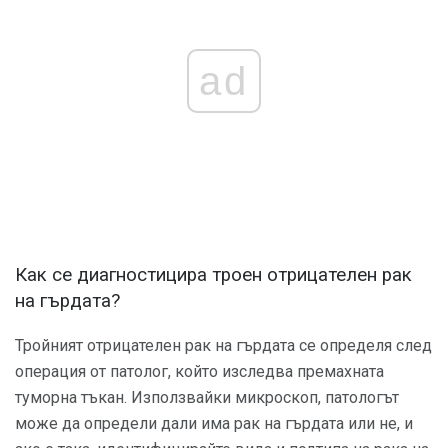
ad
Как се диагностицира троен отрицателен рак
на гърдата?
Тройният отрицателен рак на гърдата се определя след
операция от патолог, който изследва премахната
туморна тъкан. Използвайки микроскоп, патологът
може да определи дали има рак на гърдата или не, и