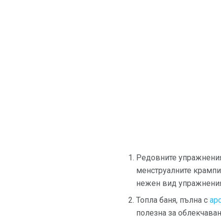
Редовните упражнения 
менструалните крампи 
нежен вид упражнения 
Топла баня, пълна с
ар
полезна за облекчаван