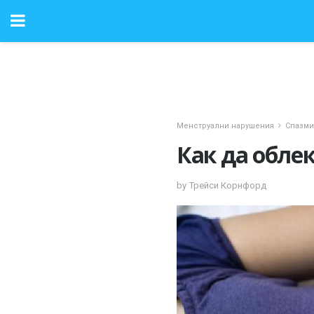
Менструални нарушения
Спазми
Как да обле
by Трейси Корнфорд