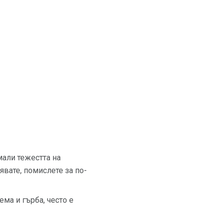
мали тежестта на
явате, помислете за по-
ма и гърба, често е