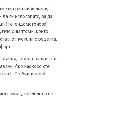
пазми при някои жени;
 да ги използвате, за да
и (т.е. ендометриоза),
угите симптоми, които
ства, отпускани с рецепта.
форт.
ловията, които причиняват
явани. Ако наскоро сте
се на IUD обикновено
ска помощ, незабавно се