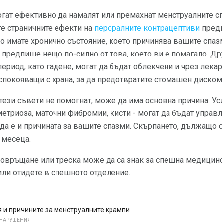
огат ефективно да намалят или премахнат менструалните с
те страничните ефекти на
пероралните контрацептиви
преди
о имате хронично състояние, което причинява вашите спазм
предпише нещо по-силно от това, което ви е помагало. Др
ериод, като гадене, могат да бъдат облекчени и чрез лекар
спокояващи с храна, за да предотвратите стомашен диском
о тези съвети не помогнат, може да има основна причина. Ус
етриоза, маточни фибромии, кисти - могат да бъдат управл
 да е и причината за вашите спазми. Скърпането, дължащо 
 месеца.
повръщане или треска може да са знак за спешна медицин
или отидете в спешното отделение.
 и причините за менструалните крампи
 НАРУШЕНИЯ