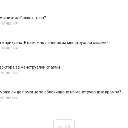
ичините за болка в таза?
 НАРУШЕНИЯ
 марихуана: Възможно лечение за менструални спазми?
 НАРУШЕНИЯ
доктора за менструални спазми
 НАРУШЕНИЯ
оже ли да помогне за облекчаване на менструалните крампи?
 НАРУШЕНИЯ