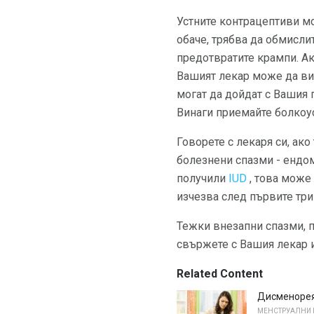
Устните контрацептиви м
обаче, трябва да обмисли
предотвратите крампи. Ак
Вашият лекар може да ви 
могат да дойдат с Вашия п
Винаги приемайте болкоу
Говорете с лекаря си, ак
болезнени спазми - ендом
получили
IUD
, това може
изчезва след първите три
Тежки внезапни спазми, 
свържете с Вашия лекар 
Related Content
Дисменорея
МЕНСТРУАЛНИ