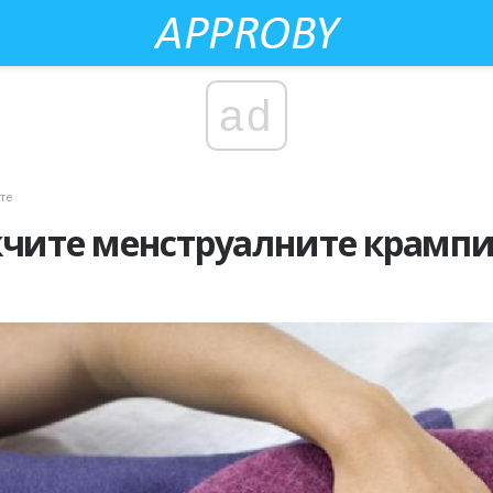
ad
те
кчите менструалните крамп