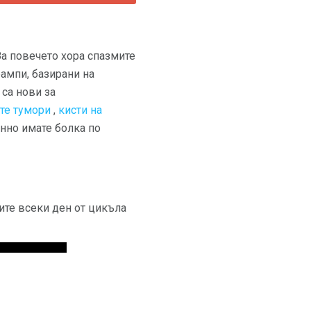
а повечето хора спазмите
ампи, базирани на
 са нови за
те тумори
,
кисти на
янно имате болка по
ите всеки ден от цикъла