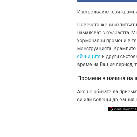
Изстрелвайте тези крампи
Повечето жени изпитват 
намаляват с възрастта. М
хормонални промени в тял
менструацията. Крампите 
яйчниците
и други състоян
време на Вашия период, т
Промени в начина на 
Ако не обичате да приема
си или водещи до вашия ц