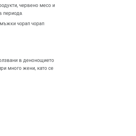
родукти, червено месо и
в периода.
 (мъжки чорап чорап
ползвани в денонощието
при много жени, като се