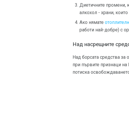
Диетичните промени, к
алкохол - храни, които
Ако нямате
отоплител
работи най-добре) с о
Над насрещните сред
Над борсата средства за 
при първите признаци на 
потиска освобождаванет