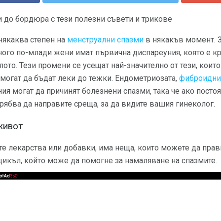
 до бордюра с тези полезни съвети и трикове
някаква степен на
менструални спазми
в някакъв момент. З
ного по-млади жени имат първична диспареуния, която е кр
ото. Тези промени се усещат най-значително от тези, които
могат да бъдат леки до тежки. Ендометриозата,
фиброидни
ия могат да причинят болезнени спазми, така че ако посто
рябва да направите среща, за да видите вашия гинеколог.
живот
те лекарства или добавки, има неща, които можете да прав
икъл, който може да помогне за намаляване на спазмите.