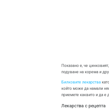
Показано е, че цинковият
подуване на корема и дру
Билковите лекарства
като
който може да намали няк
приемете каквито и да е д
Лекарства с рецепта