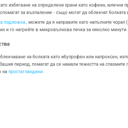
ато избягване на определени храни като кофеин, млечни п
 спомагат за възпаление - също могат да облекчат болката 
на подложка
, можете да я направите като напълните чорап
риз и го нагрейте в микровълнова печка за няколко минути.
ства
облекчаване на болката като ибупрофен или напроксен, из
Вашия период, помагат да се намали тежестта на спазмите 
о на
простагландини
.