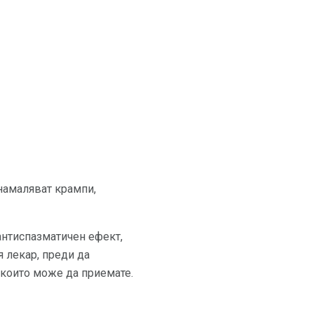
 намаляват крампи,
т антиспазматичен ефект,
 лекар, преди да
, които може да приемате.