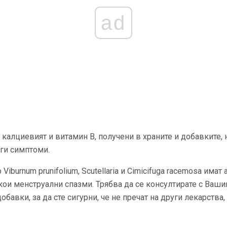
ad
, калциевият и витамин В, получени в храните и добавките,
ги симптоми.
 Viburnum prunifolium, Scutellaria и Cimicifuga racemosa има
ои менструални спазми. Трябва да се консултирате с Вашия
обавки, за да сте сигурни, че не пречат на други лекарства