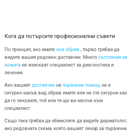
Кога да потърсите професионални съвети
По принцип, ако имате
нов обрив
, първо трябва да
видите вашия редовен доставчик. Много
състояния на
кожата
не изискват специалист за диагностика и
лечение.
Ако вашият
доставчик
на
първична помощ
не е
сигурен какъв вид обрив имате или не сте сигурни как
да го лекувате, той или тя ще ви насочи към
специалист.
Също така трябва да обмислите да видите дерматолог,
ако редовната схема, която вашият лекар за първична