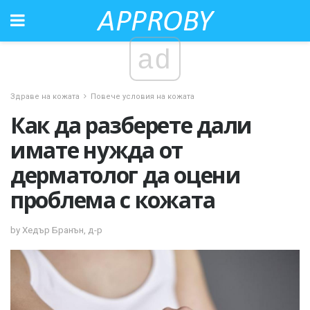
ad
Здраве на кожата
Повече условия на кожата
Как да разберете дали
имате нужда от
дерматолог да оцени
проблема с кожата
by Хедър Бранън, д-р