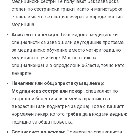
медицински сестри. Те получават бакалавърска
степен по сестрински грижи, както и магистърска
степен и често се специализират в определен тип
медицина.
Асистент по лекари:
Тези видове медицински
специалисти са завършили двугодишна програма
за медицинско обучение вместо четиригодишно
медицинско училище. Много от тях са
специализирани в определени области, точно като
лекарите.
Началник или общопрактикуващ лекар:
Медицинска сестра или лекар
, специалист по
вътрешни болести или семейна практика за
възрастни (или педиатрия за деца). Това е вашият
нормален лекар, когото трябва да виждате веднъж
годишно за обща проверка.
Специалист по лекари:
Примери за специалисти,