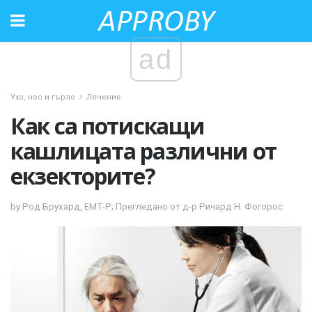
ad
Ухо, нос и гърло
Лечение
Как са потискащи
кашлицата различни от
екзекторите?
by Род Брухард, ЕМТ-Р; Прегледано от д-р Ричард Н. Фогорос