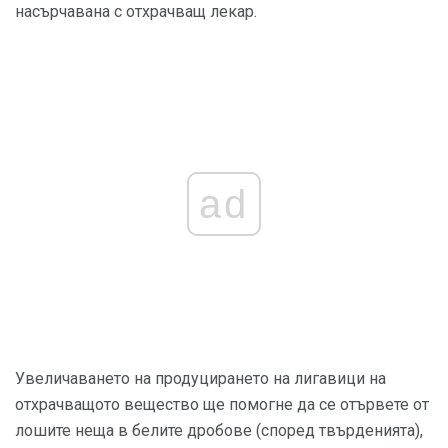
насърчавана с отхрачващ лекар.
ad
Увеличаването на продуцирането на лигавици на
отхрачващото вещество ще помогне да се отървете от
лошите неща в белите дробове (според твърденията),