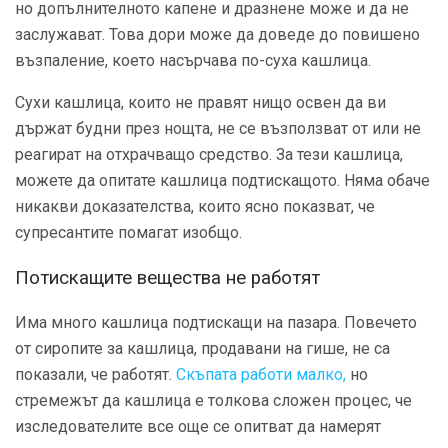
но допълнителното капене и дразнене може и да не
заслужават. Това дори може да доведе до повишено
възпаление, което насърчава по-суха кашлица.
Сухи кашлица, които не правят нищо освен да ви
държат будни през нощта, не се възползват от или не
реагират на отхрачващо средство. За тези кашлица,
можете да опитате кашлица подтискащото. Няма обаче
никакви доказателства, които ясно показват, че
супресантите помагат изобщо.
Потискащите вещества не работят
Има много кашлица подтискащи на пазара. Повечето
от сиропите за кашлица, продавани на гише, не са
показали, че работят.
Скъпата работи малко,
но
стремежът да кашлица е толкова сложен процес, че
изследователите все още се опитват да намерят