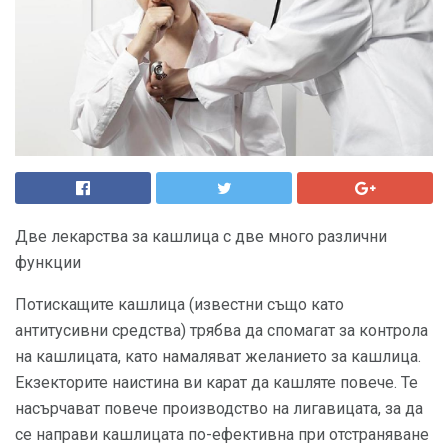
Две лекарства за кашлица с две много различни
функции
Потискащите кашлица (известни също като
антитусивни средства) трябва да спомагат за контрола
на кашлицата, като намаляват желанието за кашлица.
Екзекторите наистина ви карат да кашляте повече. Те
насърчават повече производство на лигавицата, за да
се направи кашлицата по-ефективна при отстраняване