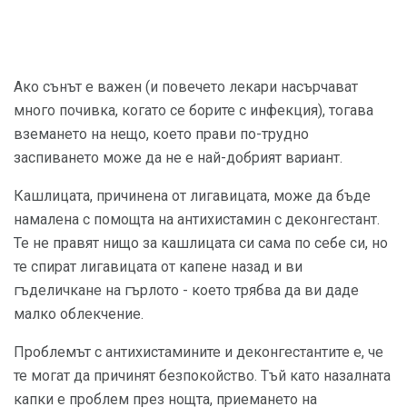
Ако сънът е важен (и повечето лекари насърчават
много почивка, когато се борите с инфекция), тогава
вземането на нещо, което прави по-трудно
заспиването може да не е най-добрият вариант.
Кашлицата, причинена от лигавицата, може да бъде
намалена с помощта на антихистамин с деконгестант.
Те не правят нищо за кашлицата си сама по себе си, но
те спират лигавицата от капене назад и ви
гъделичкане на гърлото - което трябва да ви даде
малко облекчение.
Проблемът с антихистамините и деконгестантите е, че
те могат да причинят безпокойство. Тъй като назалната
капки е проблем през нощта, приемането на