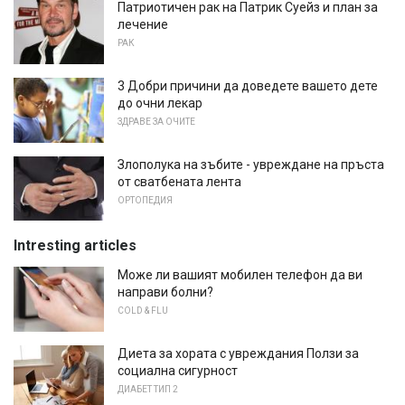
Патриотичен рак на Патрик Суейз и план за
лечение
РАК
3 Добри причини да доведете вашето дете
до очни лекар
ЗДРАВЕ ЗА ОЧИТЕ
Злополука на зъбите - увреждане на пръста
от сватбената лента
ОРТОПЕДИЯ
Intresting articles
Може ли вашият мобилен телефон да ви
направи болни?
COLD & FLU
Диета за хората с увреждания Ползи за
социална сигурност
ДИАБЕТ ТИП 2