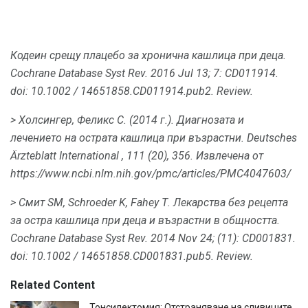
Кодеин срещу плацебо за хронична кашлица при деца.
Cochrane Database Syst Rev. 2016 Jul 13; 7: CD011914.
doi: 10.1002 / 14651858.CD011914.pub2.
Review.
> Холсингер, Феликс С. (2014 г.).
Диагнозата и
лечението на острата кашлица при възрастни.
Deutsches
Ärzteblatt International
,
111
(20), 356. Извлечена от
https://www.ncbi.nlm.nih.gov/pmc/articles/PMC4047603/
> Смит SM, Schroeder K, Fahey Т. Лекарства без рецепта
за остра кашлица при деца и възрастни в общността.
Cochrane Database Syst Rev. 2014 Nov 24; (11): CD001831.
doi: 10.1002 / 14651858.CD001831.pub5.
Review.
Related Content
Тонсилектомия: Отстраняване на сливиците