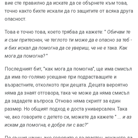
вие сте правилно да искате да се обърнете към това,
точно както бихте искали да го защитите от всяка друга
опасност.
Това е точно това, което трябва да кажете: "
Обичам те
и съм притеснен, че теглото ти може да е опасно за теб -
и бих искал да помогна да се увериш, че не е така.
Как
мога да помогна?
"
Последният бит, "как мога да помогна", ще има смисъл
да има по-голямо усещане при подрастващите и
възрастните, отколкото при децата. Децата вероятно
няма да знаят отговора, така че може да няма смисъл
да зададете въпроса. Отново няма скрипт за един
размер. Но общият подход е доста универсален. Така
че, ако говорите с детето си, можете да кажете "
... и аз
искам да помогна, е добре ли с вас?"
По същия начин, ако говорите с възрастен, искането да