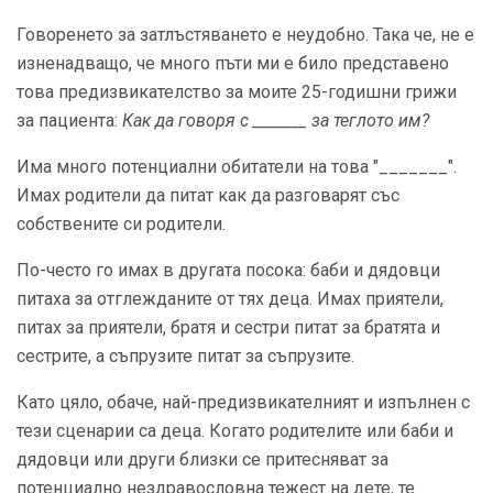
Говоренето за затлъстяването е неудобно. Така че, не е
изненадващо, че много пъти ми е било представено
това предизвикателство за моите 25-годишни грижи
за пациента:
Как да говоря с _______ за теглото им?
Има много потенциални обитатели на това "_______".
Имах родители да питат как да разговарят със
собствените си родители.
По-често го имах в другата посока: баби и дядовци
питаха за отглежданите от тях деца. Имах приятели,
питах за приятели, братя и сестри питат за братята и
сестрите, а съпрузите питат за съпрузите.
Като цяло, обаче, най-предизвикателният и изпълнен с
тези сценарии са деца. Когато родителите или баби и
дядовци или други близки се притесняват за
потенциално нездравословна тежест на дете, те