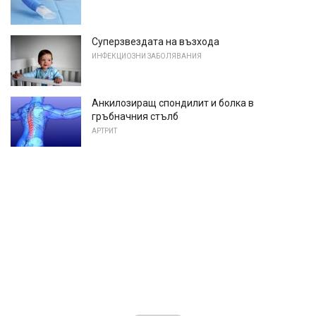
Суперзвездата на възхода
ИНФЕКЦИОЗНИ ЗАБОЛЯВАНИЯ
Анкилозиращ спондилит и болка в
гръбначния стълб
АРТРИТ