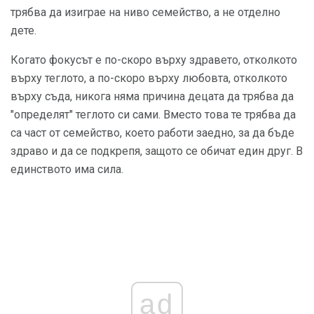
трябва да изиграе на ниво семейство, а не отделно
дете.
Когато фокусът е по-скоро върху здравето, отколкото
върху теглото, а по-скоро върху любовта, отколкото
върху съда, никога няма причина децата да трябва да
"определят" теглото си сами. Вместо това те трябва да
са част от семейство, което работи заедно, за да бъде
здраво и да се подкрепя, защото се обичат един друг. В
единството има сила.
ad