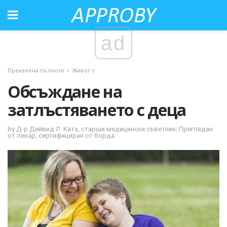
ad
Прекалена пълнота
Живот с
Обсъждане на
затлъстяването с деца
by Д-р Дейвид Л. Катз, старши медицински съветник; Прегледан
от лекар, сертифициран от борда