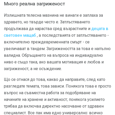
Много реална загриженост
Излишната телесна мазнина не винаги е заплаха за
здравето, но твърде често е. Затлъстяването
продължава да нараства сред възрастните и
децата в
световен мащаб
, а последствията от затлъстяването -
включително преждевременната смърт - се
увеличават в тандем. Загрижеността за това е напълно
валидна. Обръщането на въпроса на индивидуално
ниво е също така, ако вашата мотивация е любов и
загриженост, а не осъждение.
Що се отнася до това, какво да направите, след като
разгледате темата, това зависи. Понякога това е просто
въпрос на съвместна работа за подобряване на
начините на хранене и активност; понякога усилието
трябва да включва директно насочване от здравен
специалист. Все пак има едно универсално: всичко