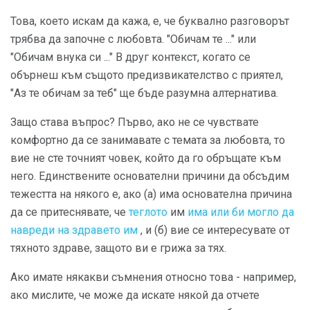
Това, което искам да кажа, е, че буквално разговорът
трябва да започне с любовта. "Обичам те ..." или
"Обичам внука си ..." В друг контекст, когато се
обърнеш към същото предизвикателство с приятел,
"Аз те обичам за теб" ще бъде разумна алтернатива.
Защо става въпрос? Първо, ако не се чувствате
комфортно да се занимавате с темата за любовта, то
вие не сте точният човек, който да го обръщате към
него. Единствените основателни причини да обсъдим
тежестта на някого е, ако (а) има основателна причина
да се притеснявате, че
теглото
им
има или би могло да
навреди на здравето им
, и (б) вие се интересувате от
тяхното здраве, защото ви е грижа за тях.
Ако имате някакви съмнения относно това - например,
ако мислите, че може да искате някой да отчете