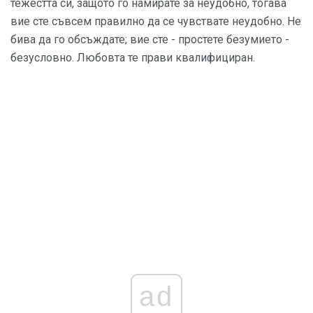
тежестта си, защото го намирате за неудобно, тогава
вие сте съвсем правилно да се чувствате неудобно. Не
бива да го обсъждате; вие сте - простете безумието -
безусловно. Любовта те прави квалифициран.
ad