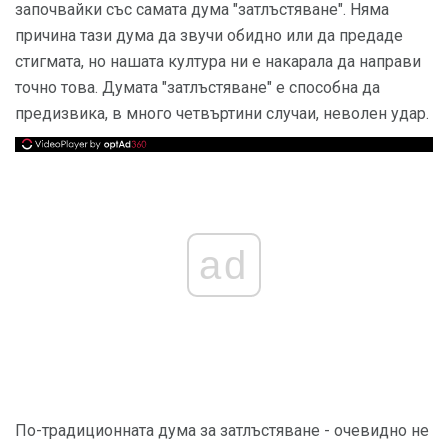
започвайки със самата дума "затлъстяване". Няма
причина тази дума да звучи обидно или да предаде
стигмата, но нашата култура ни е накарала да направи
точно това. Думата "затлъстяване" е способна да
предизвика, в много четвъртини случаи, неволен удар.
ad
По-традиционната дума за затлъстяване - очевидно не