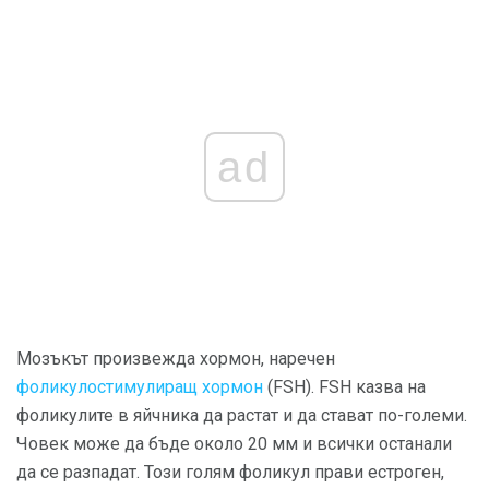
ad
Мозъкът произвежда хормон, наречен
фоликулостимулиращ хормон
(FSH). FSH казва на
фоликулите в яйчника да растат и да стават по-големи.
Човек може да бъде около 20 мм и всички останали
да се разпадат. Този голям фоликул прави естроген,