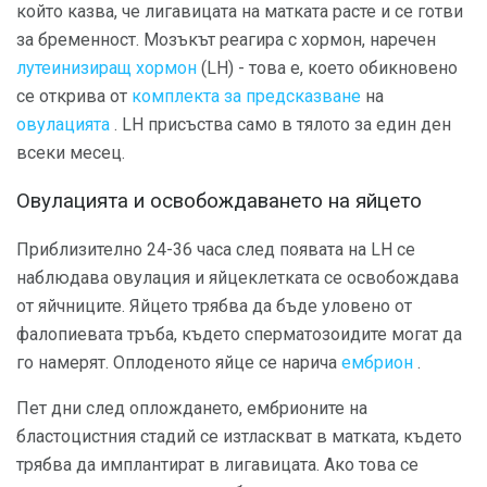
който казва, че лигавицата на матката расте и се готви
за бременност. Мозъкът реагира с хормон, наречен
лутеинизиращ хормон
(LH) - това е, което обикновено
се открива от
комплекта за предсказване
на
овулацията
. LH присъства само в тялото за един ден
всеки месец.
Овулацията и освобождаването на яйцето
Приблизително 24-36 часа след появата на LH се
наблюдава овулация и яйцеклетката се освобождава
от яйчниците. Яйцето трябва да бъде уловено от
фалопиевата тръба, където сперматозоидите могат да
го намерят. Оплоденото яйце се нарича
ембрион
.
Пет дни след оплождането, ембрионите на
бластоцистния стадий се изтласкват в матката, където
трябва да имплантират в лигавицата. Ако това се