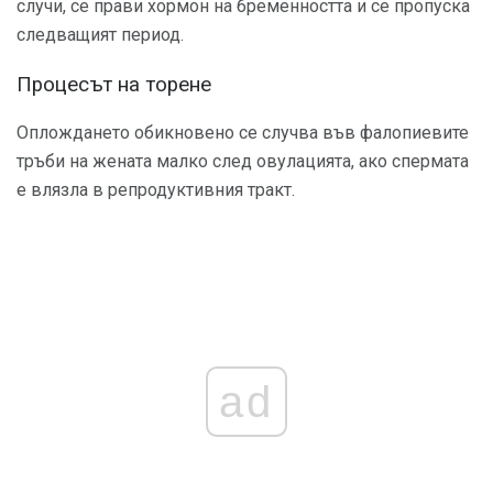
случи, се прави хормон на бременността и се пропуска
следващият период.
Процесът на торене
Оплождането обикновено се случва във фалопиевите
тръби на жената малко след овулацията, ако спермата
е влязла в репродуктивния тракт.
ad