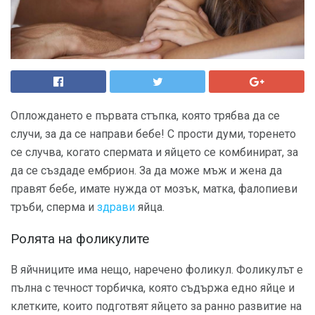
Оплождането е първата стъпка, която трябва да се
случи, за да се направи бебе! С прости думи, торенето
се случва, когато спермата и яйцето се комбинират, за
да се създаде ембрион. За да може мъж и жена да
правят бебе, имате нужда от мозък, матка, фалопиеви
тръби, сперма и
здрави
яйца.
Ролята на фоликулите
В яйчниците има нещо, наречено фоликул. Фоликулът е
пълна с течност торбичка, която съдържа едно яйце и
клетките, които подготвят яйцето за ранно развитие на