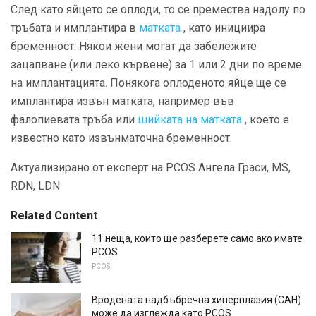
След като яйцето се оплоди, то се премества надолу по
тръбата и имплантира в
матката
, като инициира
бременност. Някои жени могат да забележите
зацапване (или леко кървене) за 1 или 2 дни по време
на имплантацията. Понякога оплоденото яйце ще се
имплантира извън матката, например във
фалопиевата тръба или
шийката на матката
, което е
известно като извънматочна бременност.
Актуализирано от експерт на PCOS Ангела Граси, MS,
RDN, LDN
Related Content
11 неща, които ще разберете само ако имате
PCOS
PCOS
Вродената надбъбречна хиперплазия (CAH)
може да изглежда като PCOS