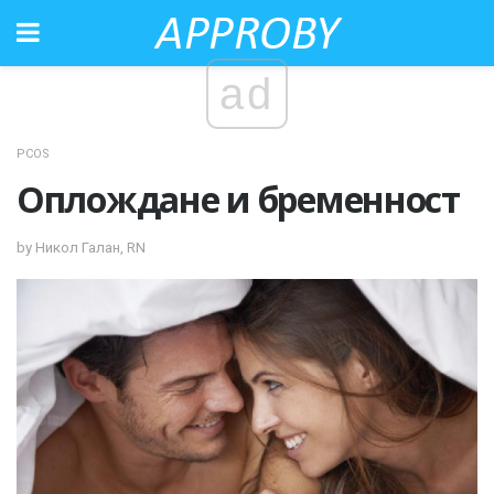
ad
PCOS
Оплождане и бременност
by Никол Галан, RN