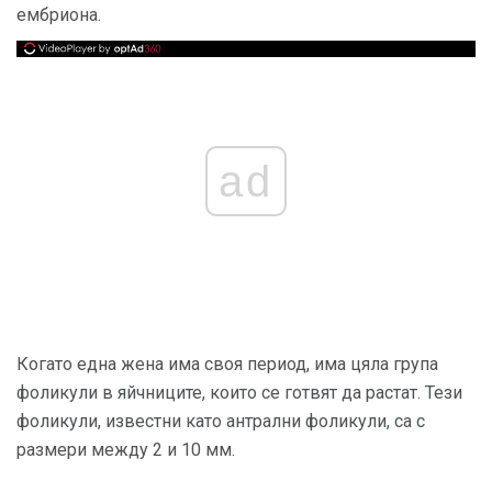
ембриона.
ad
Когато една жена има своя период, има цяла група
фоликули в яйчниците, които се готвят да растат. Тези
фоликули, известни като антрални фоликули, са с
размери между 2 и 10 мм.