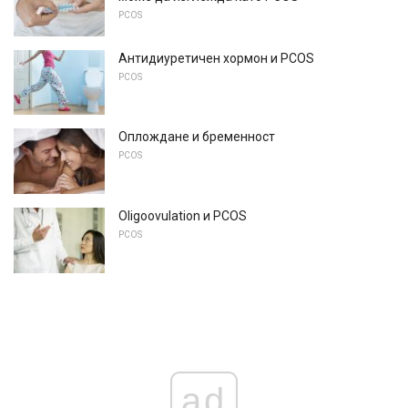
PCOS
Антидиуретичен хормон и PCOS
PCOS
Оплождане и бременност
PCOS
Oligoovulation и PCOS
PCOS
ad