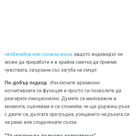
необичайна или сложна мъка,
защото индивидът не
може да преработи и в крайна сметка да приеме
чувствата, свързани със загуба на смърт.
По-добър подход
: Изключете временно
когнитивната си функция и просто си позволете да
реагирате емоционално. Думите са маловажни в
момента; оценявам и си спомням, че ще държиш ръка
с двете си, дългата прегръдка, усещането на ръката си
на рамо или споделените сълзи.