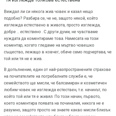
"Тя изглежда толкова естествена"
Виждал ли си някога жив човек и казал нещо
подобно? Разбира се, че не, защото някой, който
изглежда естествено в живота, просто изглежда,
добре ...
естествено
. С други думи, не чувстваме
нуждата да коментираме това. Намесата на този
коментар, когато гледаме на мъртво човешко
същество, лежащо в ковчег, обаче само подчертава, че
той или тя не е жив.
В допълнение, един от най-разпространените страхове
на почитателите на погребалните служби е, че
семейството ще мисли, че балсамиран и козметичен
любим човек не изглежда естествен, т.е. начинът, по
който той или тя е живял. По този начин, първото,
което коментира появата на починалия, никога не е
разумно, защото просто не знаете какво мисли близък