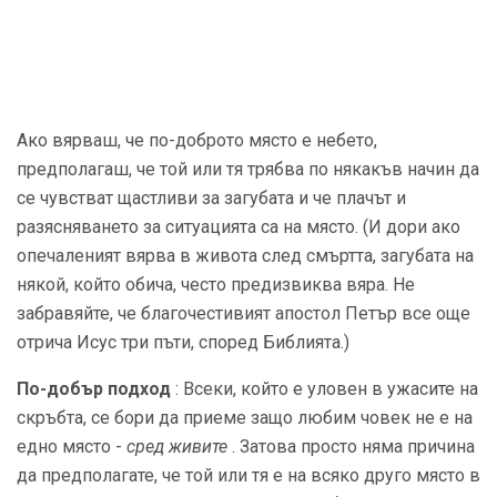
Ако вярваш, че по-доброто място е небето,
предполагаш, че той или тя трябва по някакъв начин да
се чувстват щастливи за загубата и че плачът и
разясняването за ситуацията са на място. (И дори ако
опечаленият вярва в живота след смъртта, загубата на
някой, който обича, често предизвиква вяра. Не
забравяйте, че благочестивият апостол Петър все още
отрича Исус три пъти, според Библията.)
По-добър подход
: Всеки, който е уловен в ужасите на
скръбта, се бори да приеме защо любим човек не е на
едно място -
сред живите
. Затова просто няма причина
да предполагате, че той или тя е на всяко друго място в