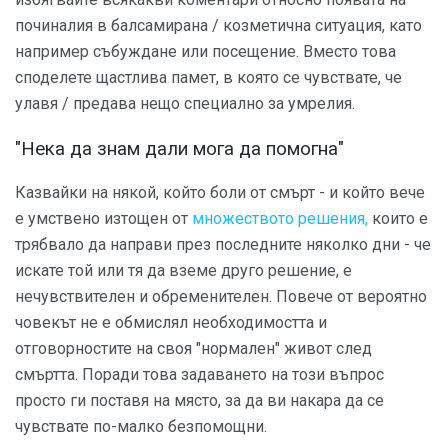
починалия в балсамирана / козметична ситуация, като
например събуждане или посещение. Вместо това
споделете щастлива памет, в която се чувствате, че
улавя / предава нещо специално за умрелия.
"Нека да знам дали мога да помогна"
Казвайки на някой, който боли от смърт - и който вече
е умствено изтощен от
множеството решения,
които е
трябвало да направи през последните няколко дни - че
искате той или тя да вземе друго решение, е
нечувствителен и обременителен. Повече от вероятно
човекът не е обмислял необходимостта и
отговорностите на своя "нормален" живот след
смъртта. Поради това задаването на този въпрос
просто ги поставя на място, за да ви накара да се
чувствате по-малко безпомощни.