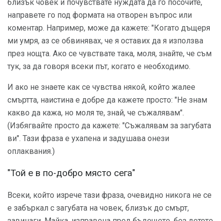
близък човек и почувствате нуждата да го посочите,
направете го под формата на отворен въпрос или
коментар. Например, може да кажете: "Когато дъщеря
ми умря, аз се обвинявах, че я оставих да я използва
през нощта. Ако се чувствате така, моля, знайте, че съм
тук, за да говоря всеки път, когато е необходимо.
И ако не знаете как се чувства някой, който жалее
смъртта, наистина е добре да кажете просто: "Не знам
какво да кажа, но моля те, знай, че съжалявам".
(Избягвайте просто да кажете: "Съжалявам за загубата
ви". Тази фраза е ухапена и задушава онези
оплаквания.)
"Той е в по-добро място сега"
Всеки, който изрече тази фраза, очевидно никога не се
е забъркал с загубата на човек, близък до смърт,
завинаги. Майка, изправена пред бъдещето, без детето