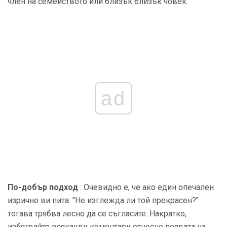
член на семейството или близък близък човек.
ad
По-добър подход
: Очевидно е, че ако един опечален
изрично ви пита: "Не изглежда ли той прекрасен?"
тогава трябва лесно да се съгласите. Накратко,
избягвайте всякакви коментари относно появата на