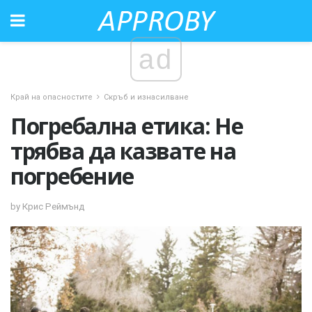
ad
Край на опасностите
Скръб и изнасилване
Погребална етика: Не
трябва да казвате на
погребение
by Крис Реймънд