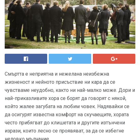
Смъртта е неприятна и нежелана неизбежна
жизненост и нейното присъствие ни кара да се
чувстваме неудобно, както ни най-малко може. Дори и
най-приказливите хора се борят да говорят с някой,
който жалее загубата на любим човек. Надявайки се
да осигурят известна комфорт на скучаещите, хората
често прибягват до клишетата и другите изтънчени
изрази, които лесно се проявяват, за да се избегне
неловко мълчание.