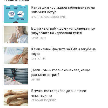
Как се диагностицира заболяването на
жлъчния мехур
ХРАНОСМИЛАТЕЛНО ЗДРАВЕ
Болка на стълб и други усложнения при
хирургията на карпалния тунел
ОРТОПЕДИЯ
Кажи какво? Фактите за ХИВ и загуба на
слуха
ХИВ / СПИН
Дали шумни колене означава, че ще
развиете артрит?
АРТРИТ
Всичко, което трябва да знаете за
еякулацията
СЕКСУАЛНО ЗДРАВЕ