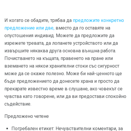
И когато се обадите, трябва да
предложите конкретно
предложение или две,
вместо да го оставяте на
опустошения индивид. Можете да предложите да
изрежете тревата, да лопанете устройството или да
извършите някаква друга основна външна работа.
Почистването на къщата, правенето на пране или
вземането на някои хранителни стоки със сигурност
може да се окаже полезно. Може би най-ценното ще
бъде предложението да донесете храна и просто да
прекарате известно време в слушане, ако човекът се
чувства като говорене, или да ви предостави спокойно
съдействие.
Предложено четене
Погребален етикет: Нечувствителни коментари, за