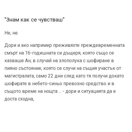
"Знам как се чувстваш"
Не, не.
Дори и ако например преживяхте преждевременната
смърт на 16-годишната си дъщеря, която също се
казваше Ан, в случай на злополука с шофиране в
пияно състояние, която се случи на същия участък от
магистралата, само 22 дни след като тя получи докато
шофирате в небето-синьо превозно средство и в
същото време на нощта ... - дори и ситуацията да е
доста сходна,