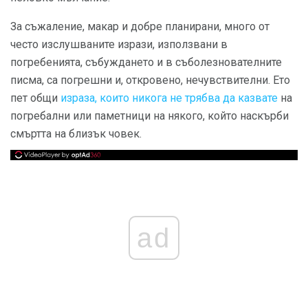
За съжаление, макар и добре планирани, много от
често изслушваните изрази, използвани в
погребенията, събуждането и в съболезнователните
писма, са погрешни и, откровено, нечувствителни. Ето
пет общи
израза, които никога не трябва да казвате
на
погребални или паметници на някого, който наскърби
смъртта на близък човек.
ad