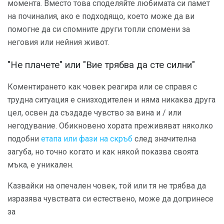
момента. Вместо това споделяйте любимата си памет
на починалия, ако е подходящо, което може да ви
помогне да си спомните други топли спомени за
неговия или нейния живот.
"Не плачете" или "Вие трябва да сте силни"
Коментирането как човек реагира или се справя с
трудна ситуация е снизходителен и няма никаква друга
цел, освен да създаде чувство за вина и / или
негодувание. Обикновено хората преживяват няколко
подобни
етапа или фази на скръб
след значителна
загуба, но точно когато и как някой показва своята
мъка, е уникален.
Казвайки на опечален човек, той или тя не трябва да
изразява чувствата си естествено, може да допринесе
за