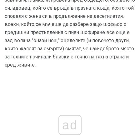
си, вдовец, който се връща в празната къща, която той
споделя с жена си в продължение на десетилетия,
всеки, който се мъчеше да разбере защо шофьор с
предишни престъпления с пиян шофиране все още е
зад волана "онази нощ" оцелелите (и повечето други,
които жалеят за смъртта) смятат, че най-доброто място
за техните починали близки е точно на тяхна страна и
сред живите.
ad