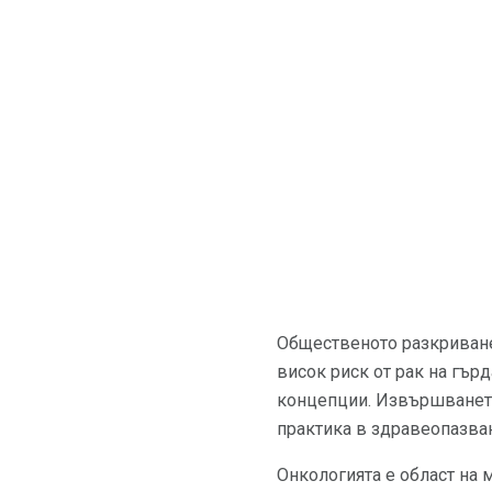
Общественото разкриване 
висок риск от рак на гър
концепции. Извършването
практика в здравеопазван
Онкологията е област на 