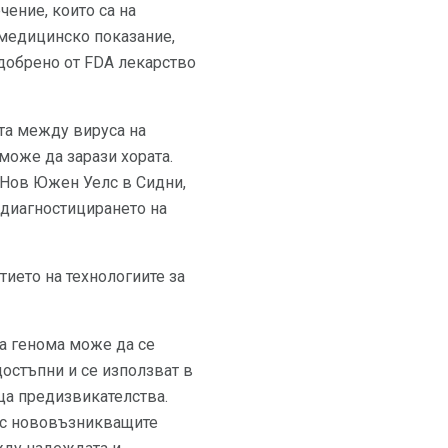
ение, които са на
 медицинско показание,
одобрено от FDA лекарство
та между вируса на
 може да зарази хората.
 Нов Южен Уелс в Сидни,
 диагностицирането на
ието на технологиите за
а генома може да се
достъпни и се използват в
ца предизвикателства.
и с нововъзникващите