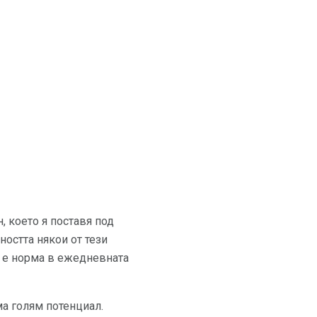
 което я поставя под
ността някои от тези
е е норма в ежедневната
ма голям потенциал.