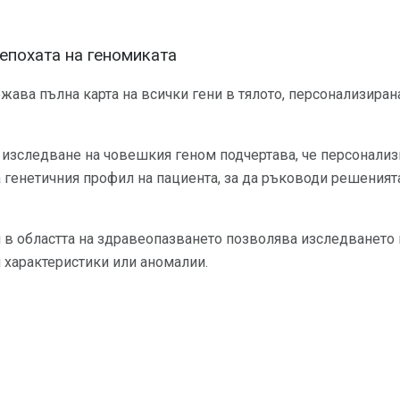
 епохата на геномиката
тежава пълна карта на всички гени в тялото, персонализира
а изследване на човешкия геном подчертава, че персонали
генетичния профил на пациента, за да ръководи решенията
в областта на здравеопазването позволява изследването н
 характеристики или аномалии.