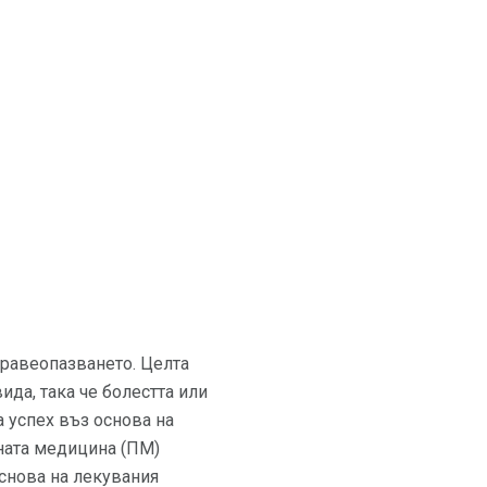
дравеопазването. Целта
ида, така че болестта или
а успех въз основа на
ната медицина (ПМ)
снова на лекувания