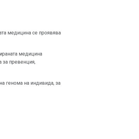
ната медицина се проявява
зираната медицина
 за превенция,
а генома на индивида, за