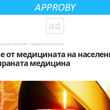
ad
цинска технология
Здраве на населението
 от медицината на населен
ираната медицина