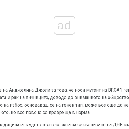
ad
на Анджелина Джоли за това, че носи мутант на BRCA1 ген,
дата и рак на яйчниците, доведе до вниманието на обществе
 на избор, основаващ се на генен тип, може все още да н
ето, но все повече се превръща в норма.
медицината, където технологията за секвениране на ДНК и