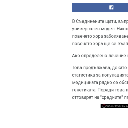
В Съединените щати, въп
универсален модел. Някои
повечето хора заболяване
повечето хора ще се възп
Ако определено лечение н
Това продължава, докато 
статистика за популацията
медицината рядко се обсъ
генетиката. Поради това 
отговарят на "средните" п