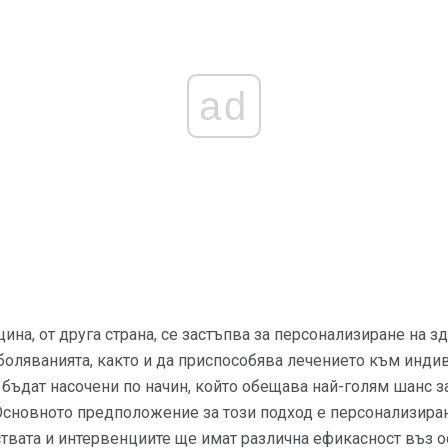
ad
на, от друга страна, се застъпва за персонализиране на з
боляванията, както и да приспособява лечението към индив
 бъдат насочени по начин, който обещава най-голям шанс з
 Основното предположение за този подход е персонализира
твата и интервенциите ще имат различна ефикасност въз о