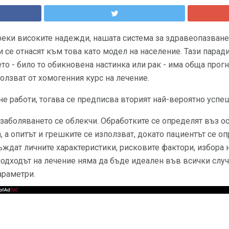
реки високите надежди, нашата система за здравеопазване
 се отнасят към това като модел на население. Тази парад
то - било то обикновена настинка или рак - има обща прогн
олзват от хомогенния курс на лечение.
е работи, тогава се предписва вторият най-вероятно успеш
заболяването се облекчи. Обработките се определят въз о
, а опитът и грешките се използват, докато пациентът се оп
ждат личните характеристики, рисковите фактори, избора н
подходът на лечение няма да бъде идеален във всички случа
араметри.