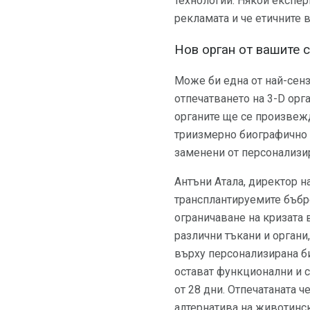
технологии. Някои експер
рекламата и че етичните 
Нов орган от вашите 
Може би една от най-сен
отпечатването на 3-D орга
органите ще се произвежд
триизмерно биографично и
заменени от персонализи
Антъни Атала, директор на
трансплантируемите бъбре
ограничаване на кризата 
различни тъкани и органи
върху персонализирана б
остават функционални и с
от 28 дни. Отпечатаната 
алтернатива на животински