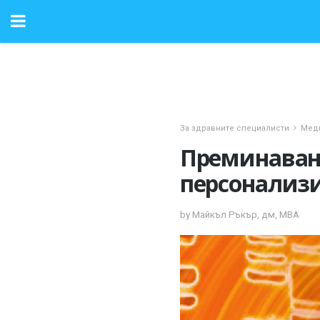
За здравните специалисти
Меди
Преминаване
персонализ
by Майкъл Ръкър, дм, MBA