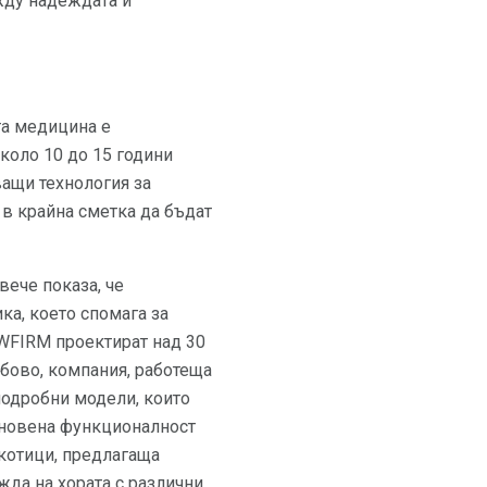
жду надеждата и
та медицина е
около 10 до 15 години
ващи технология за
в крайна сметка да бъдат
вече показа, че
ка, което спомага за
 WFIRM проектират над 30
абово, компания, работеща
нодробни модели, които
тановена функционалност
ркотици, предлагаща
жда на хората с различни