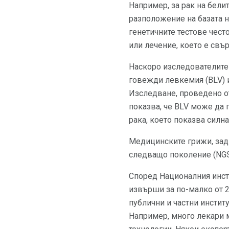
Например, за рак на бели
разположение на базата н
генетичните тестове чест
или лечение, което е свър
Наскоро изследователите 
говежди левкемия (BLV) и
Изследване, проведено о
показва, че BLV може да 
рака, което показва силн
Медицинските грижи, задв
следващо поколение (NGS
Според Националния инст
извърши за по-малко от 24
публични и частни инстит
Например, много лекари 