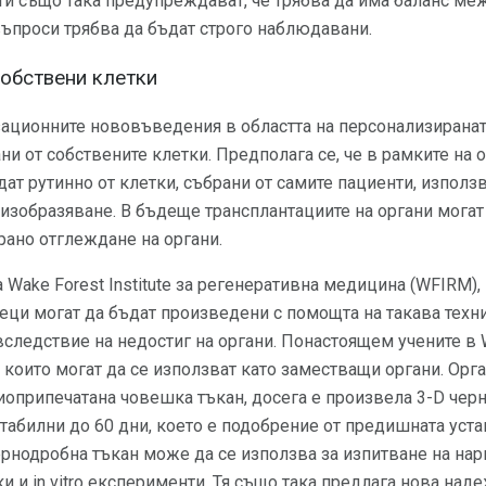
ти също така предупреждават, че трябва да има баланс ме
въпроси трябва да бъдат строго наблюдавани.
собствени клетки
зационните нововъведения в областта на персонализирана
ни от собствените клетки. Предполага се, че в рамките на 
ат рутинно от клетки, събрани от самите пациенти, използ
зобразяване. В бъдеще трансплантациите на органи могат 
рано отглеждане на органи.
 Wake Forest Institute за регенеративна медицина (WFIRM), 
ци могат да бъдат произведени с помощта на такава техни
вследствие на недостиг на органи. Понастоящем учените в
, които могат да се използват като заместващи органи. Орг
иоприпечатана човешка тъкан, досега е произвела 3-D чер
табилни до 60 дни, което е подобрение от предишната ус
чернодробна тъкан може да се използва за изпитване на на
 и in vitro експерименти. Тя също така предлага нова наде