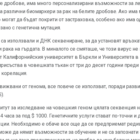
те дробове, има много персонализирани възможности за леч
а различни биомаркери за рак на белите дробове. Ако има
о могат да бъдат покрити от застраховка, особено ако има 
зано с генетична мутация.
са използвали и ДНК секвениране, за да установят връзка
 рака на гърдата. В миналото се смяташе, че този вирус не
т Калифорнийския университет в Бъркли и Университета в
присъства в човешката тъкан от три до десет години преди
а корелация.
ижвани от генома, все повече се използват, поради развит
).
итут за изследване на човешкия геном цялата секвенция н
 часа за под $ 1000. Генетичните услуги стават по-точни и 
уции. Необходимо е обаче все още да се предприемат реди
може да нямат възможности за обучение и не са запознат