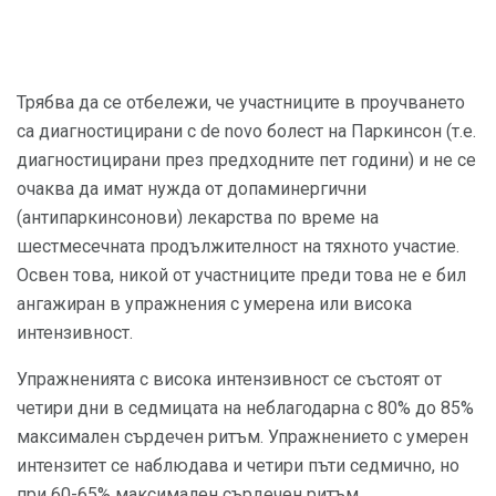
Трябва да се отбележи, че участниците в проучването
са диагностицирани с de novo болест на Паркинсон (т.е.
диагностицирани през предходните пет години) и не се
очаква да имат нужда от допаминергични
(антипаркинсонови) лекарства по време на
шестмесечната продължителност на тяхното участие.
Освен това, никой от участниците преди това не е бил
ангажиран в упражнения с умерена или висока
интензивност.
Упражненията с висока интензивност се състоят от
четири дни в седмицата на неблагодарна с 80% до 85%
максимален сърдечен ритъм. Упражнението с умерен
интензитет се наблюдава и четири пъти седмично, но
при 60-65% максимален сърдечен ритъм.