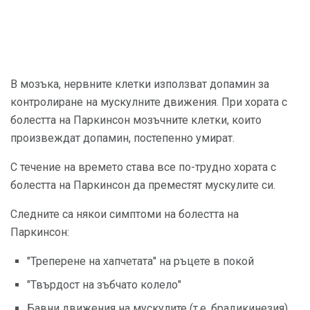
В мозъка, нервните клетки използват допамин за
контролиране на мускулните движения. При хората с
болестта на Паркинсон мозъчните клетки, които
произвеждат допамин, постепенно умират.
С течение на времето става все по-трудно хората с
болестта на Паркинсон да преместят мускулите си.
Следните са някои симптоми на болестта на
Паркинсон:
"Треперене на хапчетата" на ръцете в покой
"Твърдост на зъбчато колело"
Бавни движения на мускулите (т.е. брадикинезия)