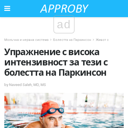
ad
Мозъчна и нервна система
Болестта на Паркинсон
Живот с
Упражнение с висока
интензивност за тези с
болестта на Паркинсон
by Naveed Saleh, MD, MS