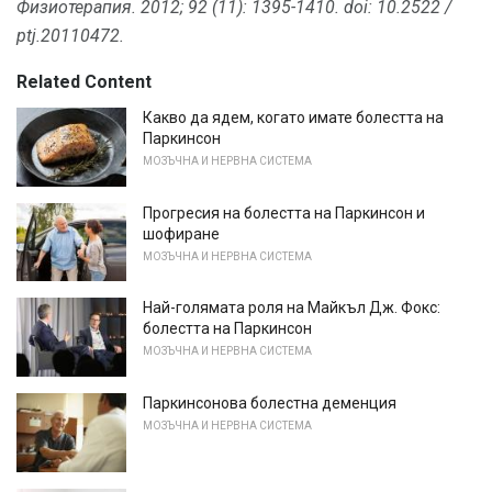
Физиотерапия.
2012;
92 (11): 1395-1410.
doi: 10.2522 /
ptj.20110472.
Related Content
Какво да ядем, когато имате болестта на
Паркинсон
МОЗЪЧНА И НЕРВНА СИСТЕМА
Прогресия на болестта на Паркинсон и
шофиране
МОЗЪЧНА И НЕРВНА СИСТЕМА
Най-голямата роля на Майкъл Дж. Фокс:
болестта на Паркинсон
МОЗЪЧНА И НЕРВНА СИСТЕМА
Паркинсонова болестна деменция
МОЗЪЧНА И НЕРВНА СИСТЕМА