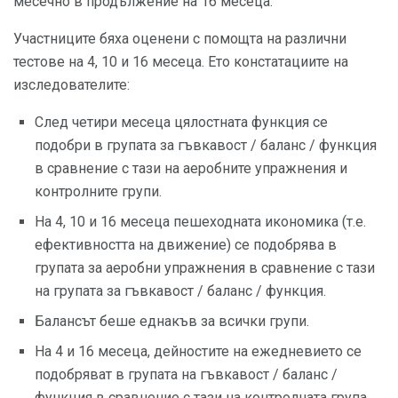
месечно в продължение на 16 месеца.
Участниците бяха оценени с помощта на различни
тестове на 4, 10 и 16 месеца. Ето констатациите на
изследователите:
След четири месеца цялостната функция се
подобри в групата за гъвкавост / баланс / функция
в сравнение с тази на аеробните упражнения и
контролните групи.
На 4, 10 и 16 месеца пешеходната икономика (т.е.
ефективността на движение) се подобрява в
групата за аеробни упражнения в сравнение с тази
на групата за гъвкавост / баланс / функция.
Балансът беше еднакъв за всички групи.
На 4 и 16 месеца, дейностите на ежедневието се
подобряват в групата на гъвкавост / баланс /
функция в сравнение с тази на контролната група.