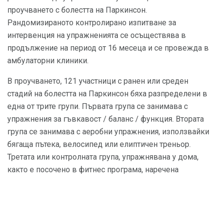
проучването с болестта на Паркинсон.
Рандомизираното контролирано изпитване за
интервенция на упражненията се осъществява в
продължение на период от 16 месеца и се провежда в
амбулаторни клиники.
В проучването, 121 участници с ранен или среден
стадий на болестта на Паркинсон бяха разпределени в
една от трите групи. Първата група се занимава с
упражнения за гъвкавост / баланс / функция. Втората
група се занимава с аеробни упражнения, използвайки
бягаща пътека, велосипед или елиптичен треньор.
Третата или контролната група, упражнявана у дома,
както е посочено в фитнес програма, наречена