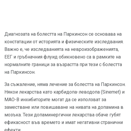
Диагнозата на болестта на Паркинсон се основава на
констатации от историята и физическите изследвания.
Важно е, че изследванията на невроизображенията,
ЕЕГ и гръбначния флуид обикновено са в рамките на
нормалните граници за възрастта при тези с болестта
на Паркинсон.
За съжаление, няма лечение за болестта на Паркинсон.
Някои лекарства като карбидопа-леводопа (Sinemet) и
МАО-В инхибиторите могат да се използват за
заместване или повишаване на нивата на допамина в
мозъка. Тези допаминергични лекарства обаче губят
ефикасност във времето и имат негативни странични
ефекти.