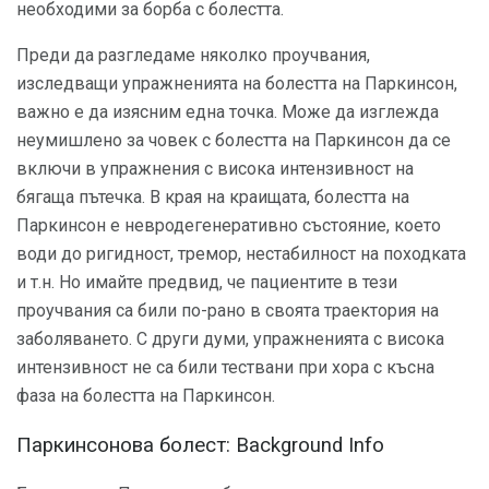
необходими за борба с болестта.
Преди да разгледаме няколко проучвания,
изследващи упражненията на болестта на Паркинсон,
важно е да изясним една точка. Може да изглежда
неумишлено за човек с болестта на Паркинсон да се
включи в упражнения с висока интензивност на
бягаща пътечка. В края на краищата, болестта на
Паркинсон е невродегенеративно състояние, което
води до ригидност, тремор, нестабилност на походката
и т.н. Но имайте предвид, че пациентите в тези
проучвания са били по-рано в своята траектория на
заболяването. С други думи, упражненията с висока
интензивност не са били тествани при хора с късна
фаза на болестта на Паркинсон.
Паркинсонова болест: Background Info