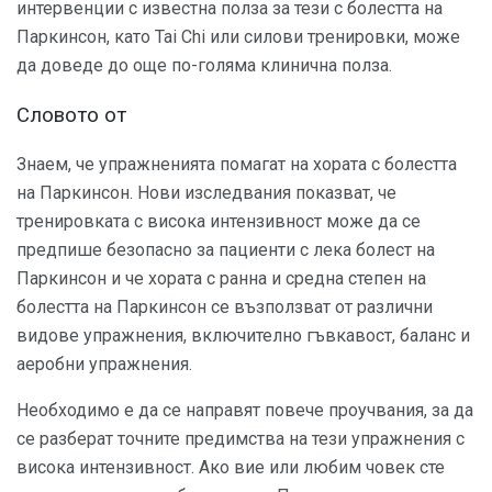
интервенции с известна полза за тези с болестта на
Паркинсон, като Tai Chi или силови тренировки, може
да доведе до още по-голяма клинична полза.
Словото от
Знаем, че упражненията помагат на хората с болестта
на Паркинсон. Нови изследвания показват, че
тренировката с висока интензивност може да се
предпише безопасно за пациенти с лека болест на
Паркинсон и че хората с ранна и средна степен на
болестта на Паркинсон се възползват от различни
видове упражнения, включително гъвкавост, баланс и
аеробни упражнения.
Необходимо е да се направят повече проучвания, за да
се разберат точните предимства на тези упражнения с
висока интензивност. Ако вие или любим човек сте