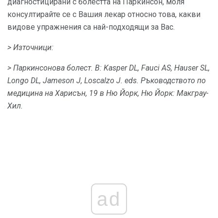
диагностицирани с болестта на Паркинсон, моля
консултирайте се с Вашия лекар относно това, какви
видове упражнения са най-подходящи за Вас.
> Източници:
> Паркинсонова болест.
В: Kasper DL, Fauci AS, Hauser SL,
Longo DL, Jameson J, Loscalzo J. eds.
Ръководството по
медицина на Харисън, 19 в
Ню Йорк, Ню Йорк: Макграу-
Хил.
ad