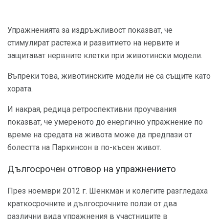
Упражненията за издръжливост показват, че
стимулират растежа и развитието на нервите и
защитават нервните клетки при животински модели.
Въпреки това, животинските модели не са същите като
хората.
И накрая, редица ретроспективни проучвания
показват, че умереното до енергично упражнение по
време на средата на живота може да предпази от
болестта на Паркинсон в по-късен живот.
Дългосрочен отговор на упражнението
През ноември 2012 г. Шенкман и колегите разгледаха
краткосрочните и дългосрочните ползи от два
различни вида упражнения в участниците в