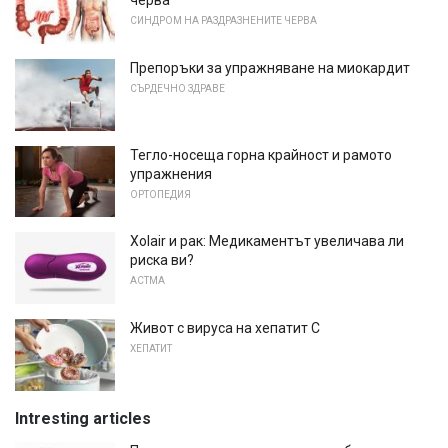
черва
СИНДРОМ НА РАЗДРАЗНЕНИТЕ ЧЕРВА
Препоръки за упражняване на миокардит
СЪРДЕЧНО ЗДРАВЕ
Тегло-носеща горна крайност и рамото
упражнения
ОРТОПЕДИЯ
Xolair и рак: Медикаментът увеличава ли
риска ви?
АСТМА
Живот с вируса на хепатит С
ХЕПАТИТ
Intresting articles