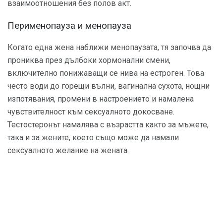
взаимоотношения без полов акт.
Перименопауза и менопауза
Когато една жена наближи менопаузата, тя започва да
прониква през дълбоки хормонални смени,
включително понижаващи се нива на естроген. Това
често води до горещи вълни, вагинална сухота, нощни
изпотявания, промени в настроението и намалена
чувствителност към сексуалното докосване.
Тестостеронът намалява с възрастта както за мъжете,
така и за жените, което също може да намали
сексуалното желание на жената.