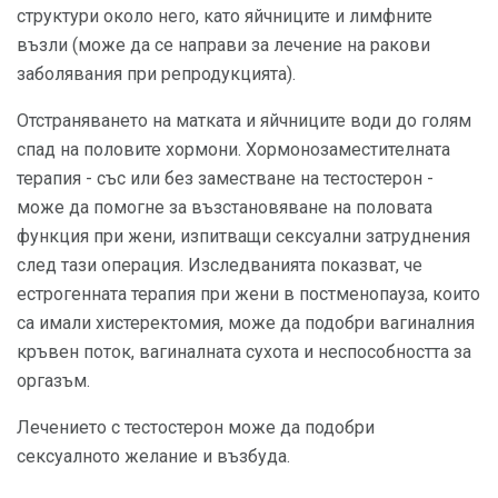
структури около него, като яйчниците и лимфните
възли (може да се направи за лечение на ракови
заболявания при репродукцията).
Отстраняването на матката и яйчниците води до голям
спад на половите хормони. Хормонозаместителната
терапия - със или без заместване на тестостерон -
може да помогне за възстановяване на половата
функция при жени, изпитващи сексуални затруднения
след тази операция. Изследванията показват, че
естрогенната терапия при жени в постменопауза, които
са имали хистеректомия, може да подобри вагиналния
кръвен поток, вагиналната сухота и неспособността за
оргазъм.
Лечението с тестостерон може да подобри
сексуалното желание и възбуда.