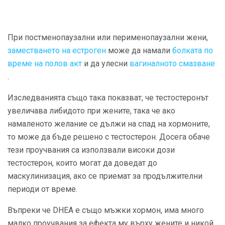
При постменопаузални или перименопаузални жени,
заместването на естроген
може да намали
болката по
време на полов акт
и да улесни
вагиналното смазване
.
Изследванията също така показват, че тестостеронът
увеличава либидото при жените, така че ако
намаленото желание се дължи на спад на хормоните,
то може да бъде решено с тестостерон. Досега обаче
тези проучвания са използвали високи дози
тестостерон, които могат да доведат до
маскулинизация, ако се приемат за продължителни
периоди от време.
Въпреки че DHEA е също мъжки хормон, има много
малко проучвания за ефекта му върху жените и никой