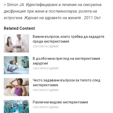
> Simon JA.
Идентифициране и лечение на сексуална
дисфункция при жени в постменопауза: ролята на
естрогена.
Журнал на здравето на жените
.
2011 Окт.
Related Content
Важни въпроси, които трябва да зададете
преди хистеректомия
СЕКСУАЛНО ЗДРАВЕ
В дълбочина преглед на хистеректомия
хирургия
СЕКСУАЛНО ЗДРАВЕ
Често задавани въпроси за тялото след
хистеректомия
СЕКСУАЛНО ЗДРАВЕ
Различни видове хистеректомия
СЕКСУАЛНО ЗДРАВЕ