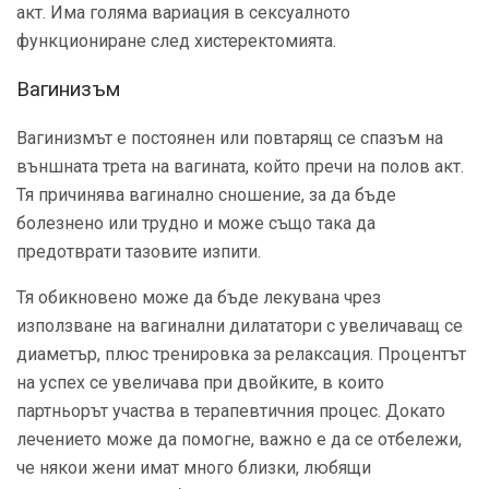
акт. Има голяма вариация в сексуалното
функциониране след хистеректомията.
Вагинизъм
Вагинизмът е постоянен или повтарящ се спазъм на
външната трета на вагината, който пречи на полов акт.
Тя причинява вагинално сношение, за да бъде
болезнено или трудно и може също така да
предотврати тазовите изпити.
Тя обикновено може да бъде лекувана чрез
използване на вагинални дилататори с увеличаващ се
диаметър, плюс тренировка за релаксация. Процентът
на успех се увеличава при двойките, в които
партньорът участва в терапевтичния процес. Докато
лечението може да помогне, важно е да се отбележи,
че някои жени имат много близки, любящи