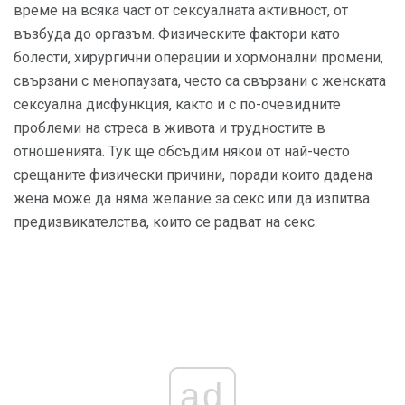
време на всяка част от сексуалната активност, от
възбуда до оргазъм. Физическите фактори като
болести, хирургични операции и хормонални промени,
свързани с менопаузата, често са свързани с женската
сексуална дисфункция, както и с по-очевидните
проблеми на стреса в живота и трудностите в
отношенията. Тук ще обсъдим някои от най-често
срещаните физически причини, поради които дадена
жена може да няма желание за секс или да изпитва
предизвикателства, които се радват на секс.
ad