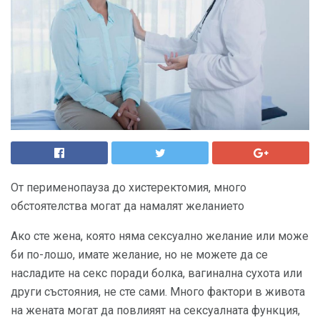
От перименопауза до хистеректомия, много
обстоятелства могат да намалят желанието
Ако сте жена, която няма сексуално желание или може
би по-лошо, имате желание, но не можете да се
насладите на секс поради болка, вагинална сухота или
други състояния, не сте сами. Много фактори в живота
на жената могат да повлияят на сексуалната функция,