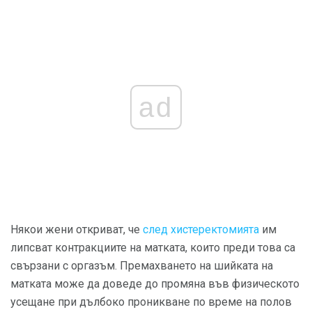
ad
Някои жени откриват, че
след хистеректомията
им
липсват контракциите на матката, които преди това са
свързани с оргазъм. Премахването на шийката на
матката може да доведе до промяна във физическото
усещане при дълбоко проникване по време на полов