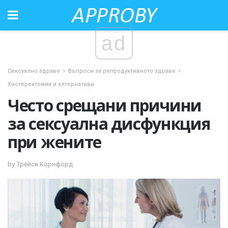
ad
Сексуално здраве
Въпроси за репродуктивното здраве
Хистеректомия и алтернативи
Често срещани причини
за сексуална дисфункция
при жените
by Трейси Корнфорд