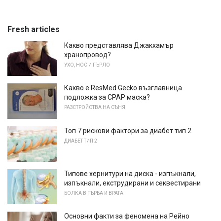
Fresh articles
Какво представлява Джакхамър
хранопровод?
УХО, НОС И ГЪРЛО
Какво е ResMed Gecko възглавница
подложка за CPAP маска?
РАЗСТРОЙСТВА НА СЪНЯ
Топ 7 рискови фактори за диабет тип 2
ДИАБЕТ ТИП 2
Типове хернитури на диска - изпъкнали,
изпъкнали, екструдирани и секвестирани
БОЛКА В ГЪРБА И ВРАТА
Основни факти за феномена на Рейно