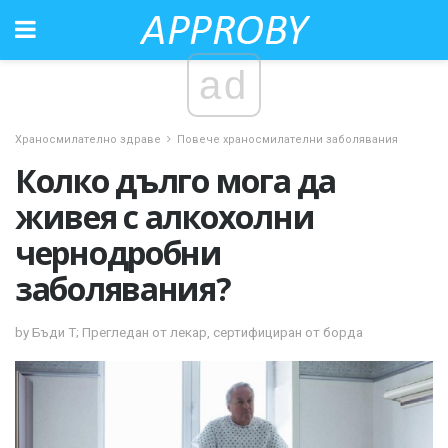
ad
Храносмилателно здраве
Повече храносмилателни заболявания
Колко дълго мога да
живея с алкохолни
чернодробни
заболявания?
by Бъди Т; Прегледан от лекар, сертифициран от борда