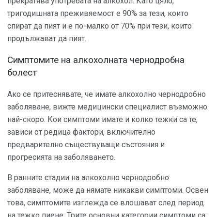
прекратява употребата на алкохол. Като цяло,
тригодишната преживяемост е 90% за тези, които
спират да пият и е по-малко от 70% при тези, които
продължават да пият.
Симптомите на алкохолната чернодробна
болест
Ако се притеснявате, че имате алкохолно чернодробно
заболяване, вижте медицински специалист възможно
най-скоро. Кои симптоми имате и колко тежки са те,
зависи от редица фактори, включително
предварително съществуващи състояния и
прогресията на заболяването.
В ранните стадии на алкохолно чернодробно
заболяване, може да нямате никакви симптоми. Освен
това, симптомите изглежда се влошават след период
на тежко пиене. Трите основни категории симптоми са: