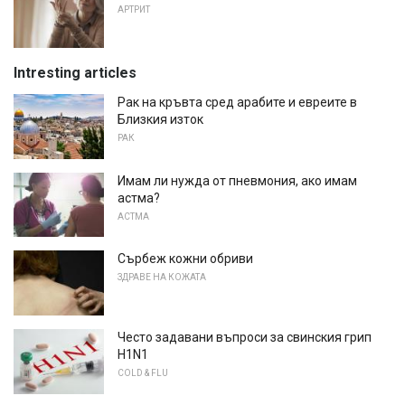
АРТРИТ
Intresting articles
Рак на кръвта сред арабите и евреите в
Близкия изток
РАК
Имам ли нужда от пневмония, ако имам
астма?
АСТМА
Сърбеж кожни обриви
ЗДРАВЕ НА КОЖАТА
Често задавани въпроси за свинския грип
H1N1
COLD & FLU