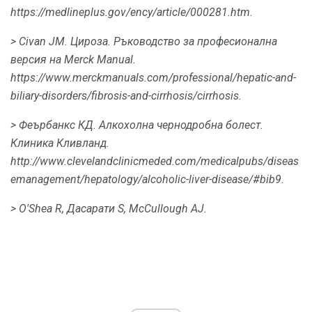
https://medlineplus.gov/ency/article/000281.htm.
> Civan JM.
Цироза.
Ръководство за професионална
версия на Merck Manual.
https://www.merckmanuals.com/professional/hepatic-and-
biliary-disorders/fibrosis-and-cirrhosis/cirrhosis.
> Феърбанкс КД.
Алкохолна чернодробна болест.
Клиника Кливланд.
http://www.clevelandclinicmeded.com/medicalpubs/diseas
emanagement/hepatology/alcoholic-liver-disease/#bib9.
> O'Shea R, Дасарати S, McCullough AJ.