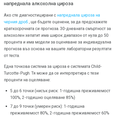
напреднала алкохолна цироза
Ако сте диагностицирани с
напреднала цироза на
черния дроб
, ще бъдете оценени, за да предскажете
краткосрочната си прогноза. 30-дневната смъртност за
алкохолен хепатит има широк диапазон от нула до 50
процента и има модели за оценяване за индивидуална
прогноза въз основа на вашите лабораторни резултати
от теста.
Една точкова система за цироза е системата Child-
Turcotte-Pugh. Тя може да се интерпретира с тези
проценти на оцеляване:
5 до 6 точки (нисък риск: 1-годишна преживяемост
100%, 2-годишно оцеляване 85%)
7 до 9 точки (умерен риск): 1-годишна
преживяемост 80%, 2-годишна преживяемост 60%