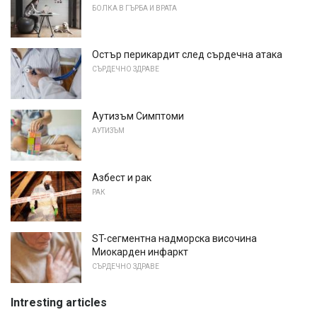
БОЛКА В ГЪРБА И ВРАТА
Остър перикардит след сърдечна атака
СЪРДЕЧНО ЗДРАВЕ
Аутизъм Симптоми
АУТИЗЪМ
Азбест и рак
РАК
ST-сегментна надморска височина
Миокарден инфаркт
СЪРДЕЧНО ЗДРАВЕ
Intresting articles