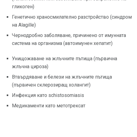
гликоген)
Генетично храносмилателно разстройство (синдром
на Alagille)
Чернодробно заболяване, причинено от имунната
система на организма (автоимунен хепатит)
Унищожаване на жлъчните пътища (първична
жлъчна цироза)
Втвърдяване и белези на жлъчните пътища
(първичен склерозиращ холангит)
Инфекция като schistosomiasis
Медикаменти като метотрексат