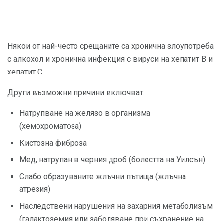
Някои от най-често срещаните са хронична злоупотреба
с алкохол и хронична инфекция с вируси на хепатит В и
хепатит С.
Други възможни причини включват:
Натрупване на желязо в организма
(хемохроматоза)
Кистозна фиброза
Мед, натрупан в черния дроб (болестта на Уилсън)
Слабо образуваните жлъчни пътища (жлъчна
атрезия)
Наследствени нарушения на захарния метаболизъм
(галактоземия или заболяване при съхранение на