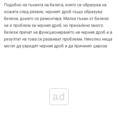
Подобно на тъканта на белега, която се образува на
кожата след рязане, черният дроб също образува
белези, докато се ремонтира. Малка тъкан от белези
не е проблем за черния дроб, но прекалено много
белези пречат на функционирането на черния дроб и в
резултат на това се развиват проблеми. Няколко неща
могат да увредят черния дроб и да причинят цироза.
ad