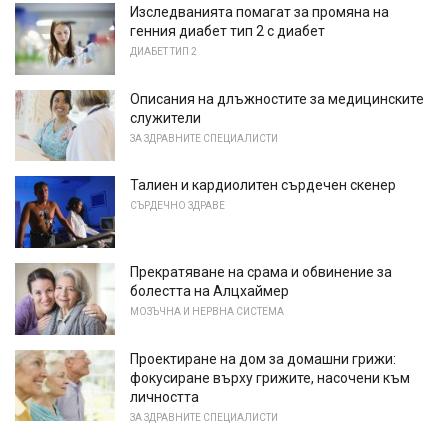
Изследванията помагат за промяна на
генния диабет тип 2 с диабет
ДИАБЕТ ТИП 2
Описания на длъжностите за медицинските
служители
ЗА ЗДРАВНИТЕ СПЕЦИАЛИСТИ
Талиен и кардиолитен сърдечен скенер
СЪРДЕЧНО ЗДРАВЕ
Прекратяване на срама и обвинение за
болестта на Алцхаймер
МОЗЪЧНА И НЕРВНА СИСТЕМА
Проектиране на дом за домашни грижи:
фокусиране върху грижите, насочени към
личността
ЗА ЗДРАВНИТЕ СПЕЦИАЛИСТИ