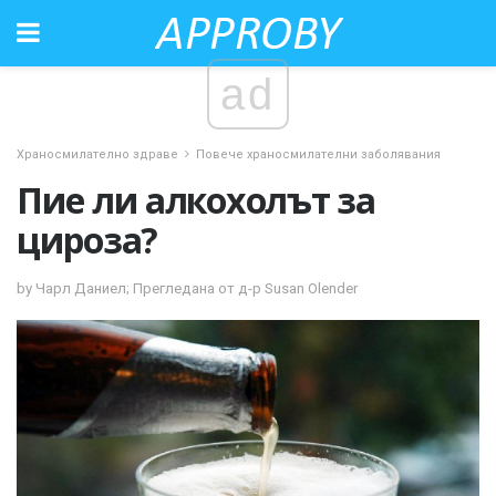
ad
Храносмилателно здраве
Повече храносмилателни заболявания
Пие ли алкохолът за
цироза?
by Чарл Даниел; Прегледана от д-р Susan Olender