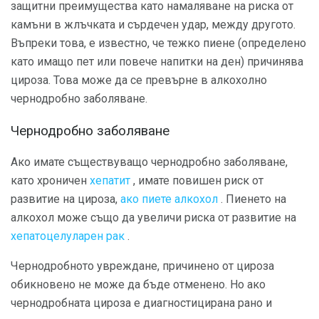
защитни преимущества като намаляване на риска от
камъни в жлъчката и сърдечен удар, между другото.
Въпреки това, е известно, че тежко пиене (определено
като имащо пет или повече напитки на ден) причинява
цироза. Това може да се превърне в алкохолно
чернодробно заболяване.
Чернодробно заболяване
Ако имате съществуващо чернодробно заболяване,
като хроничен
хепатит
, имате повишен риск от
развитие на цироза,
ако пиете алкохол
. Пиенето на
алкохол може също да увеличи риска от развитие на
хепатоцелуларен рак
.
Чернодробното увреждане, причинено от цироза
обикновено не може да бъде отменено. Но ако
чернодробната цироза е диагностицирана рано и