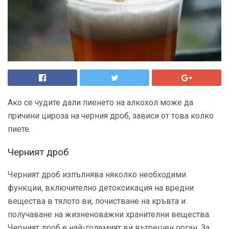
Ако се чудите дали пиенето на алкохол може да
причини цироза на черния дроб, зависи от това колко
пиете.
Черният дроб
Черният дроб изпълнява няколко необходими
функции, включително детоксикация на вредни
вещества в тялото ви, почистване на кръвта и
получаване на жизненоважни хранителни вещества.
Черният дроб е най-големият ви вътрешен орган. За