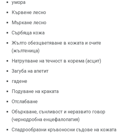
умора
Кървене лесно
Мъркане лесно
Сърбяща кожа
Жълто обезцветяване в кожата и очите
(жълтеница)
Натрупване на течност в корема (асцит)
Загуба на апетит
гадене
Подуване на краката
Отслабване
Объркване, сънливост и неразвито говор
(чернодробна енцефалопатия)
Спадрообразни кръвоносни съдове на кожата