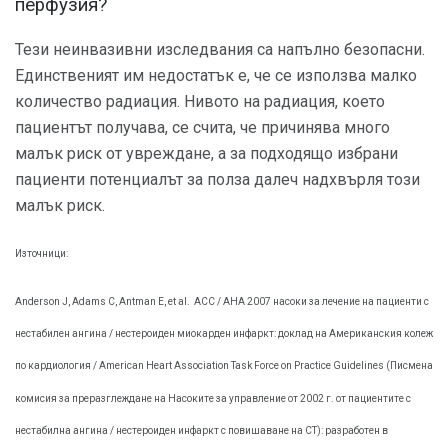
перфузия?
Тези неинвазивни изследвания са напълно безопасни.
Единственият им недостатък е, че се използва малко
количество радиация. Нивото на радиация, което
пациентът получава, се счита, че причинява много
малък риск от увреждане, а за подходящо избрани
пациенти потенциалът за полза далеч надхвърля този
малък риск.
Източници:
Anderson J, Adams С, Antman Е, et al.
ACC / AHA 2007 насоки за лечение на пациенти с
нестабилен ангина / нестероиден миокарден инфаркт: доклад на Американския колеж
по кардиология / American Heart Association Task Force on Practice Guidelines (Писмена
комисия за преразглеждане на Насоките за управление от 2002 г. от пациентите с
нестабилна ангина / нестероиден инфаркт с повишаване на СТ): разработен в