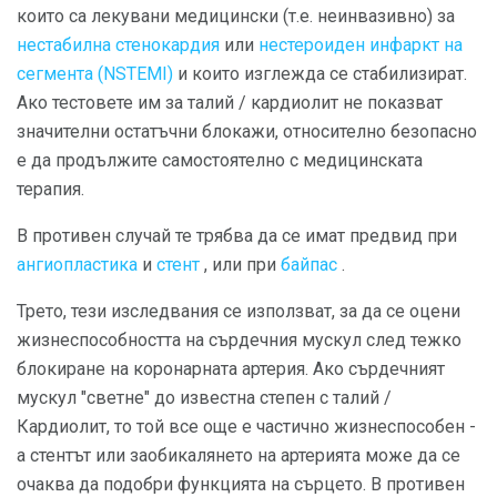
които са лекувани медицински (т.е. неинвазивно) за
нестабилна стенокардия
или
нестероиден инфаркт на
сегмента (NSTEMI)
и които изглежда се стабилизират.
Ако тестовете им за талий / кардиолит не показват
значителни остатъчни блокажи, относително безопасно
е да продължите самостоятелно с медицинската
терапия.
В противен случай те трябва да се имат предвид при
ангиопластика
и
стент
, или при
байпас
.
Трето, тези изследвания се използват, за да се оцени
жизнеспособността на сърдечния мускул след тежко
блокиране на коронарната артерия. Ако сърдечният
мускул "светне" до известна степен с талий /
Кардиолит, то той все още е частично жизнеспособен -
а стентът или заобикалянето на артерията може да се
очаква да подобри функцията на сърцето. В противен