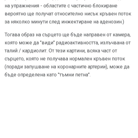
на упражнения - областите с частично блокиране
вероятно ще получат относително нисък кръвен поток
за няколко минути след инжектиране на аденозин.)
Тогава образ на сърцето ще бъде направен от камера,
която може да "види" радиоактивността, излъчвана от
талий / кардиолит. От тези картини, всяка част от
сърцето, която не получава нормален кръвен поток
(поради запушване на коронарните артерии), може да
бъде определена като "тъмни петна".