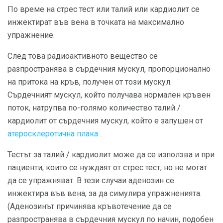
По време на стрес тест или талий или кардиолит се
инжектират във вена в точката на максимално
упражнение.
След това радиоактивното вещество се
разпространява в сърдечния мускул, пропорционално
на притока на кръв, получен от този мускул.
Сърдечният мускул, който получава нормален кръвен
поток, натрупва по-голямо количество талий /
кардиолит от сърдечния мускул, който е запушен от
атеросклеротична плака
.
Тестът за талий / кардиолит може да се използва и при
пациенти, които се нуждаят от стрес тест, но не могат
да се упражняват. В тези случаи аденозин се
инжектира във вена, за да симулира упражненията.
(Аденозинът причинява кръвотечение да се
разпространява в сърдечния мускул по начин, подобен