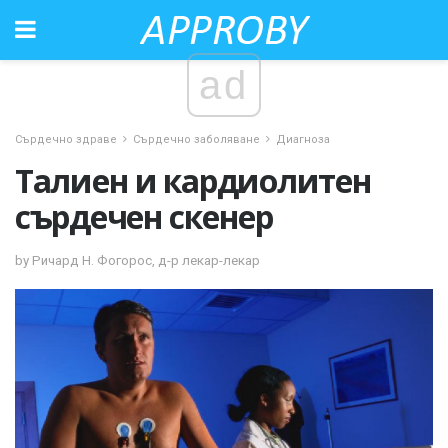
ad
Сърдечно здраве
Сърдечно заболяване
Диагноза
Талиен и кардиолитен
сърдечен скенер
by Ричард Н. Фогорос, д-р лекар-лекар