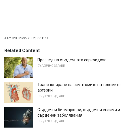
J Am Coll Cardiol 2002;
39: 1151.
Related Content
Преглед на сърдечната саркоидоза
СЪРДЕЧНО ЗДРАВЕ
Транспониране на симптомите на големите
артерии
СЪРДЕЧНО ЗДРАВЕ
Сърдечни биомаркери, сърдечни ензими и
сърдечни заболявания
СЪРДЕЧНО ЗДРАВЕ