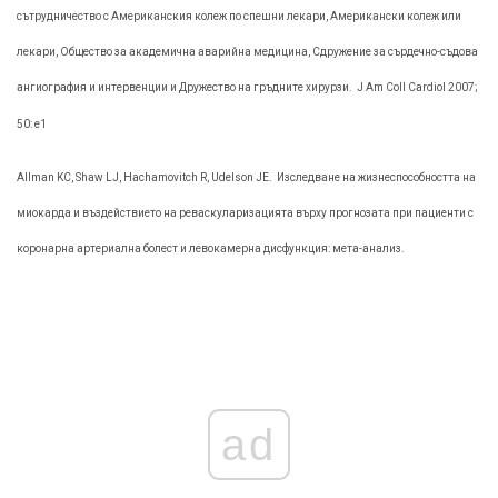
сътрудничество с Американския колеж по спешни лекари, Американски колеж или
лекари, Общество за академична аварийна медицина, Сдружение за сърдечно-съдова
ангиография и интервенции и Дружество на гръдните хирурзи.
J Am Coll Cardiol 2007;
50: е1
Allman KC, Shaw LJ, Hachamovitch R, Udelson JE.
Изследване на жизнеспособността на
миокарда и въздействието на реваскуларизацията върху прогнозата при пациенти с
коронарна артериална болест и левокамерна дисфункция: мета-анализ.
ad