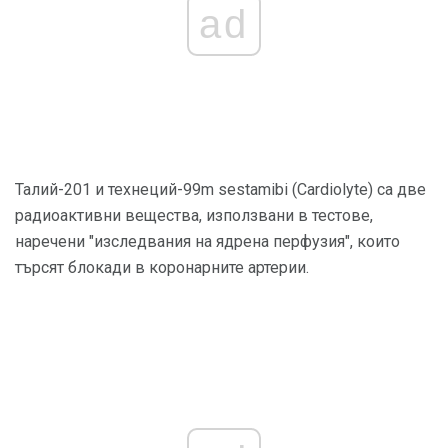
ad
Талий-201 и технеций-99m sestamibi (Cardiolyte) са две
радиоактивни вещества, използвани в тестове,
наречени "изследвания на ядрена перфузия", които
търсят блокади в коронарните артерии.