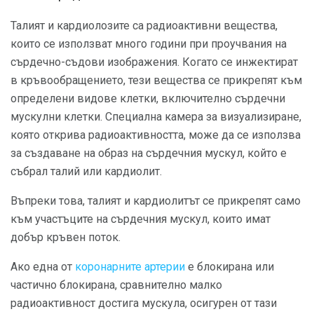
Талият и кардиолозите са радиоактивни вещества,
които се използват много години при проучвания на
сърдечно-съдови изображения. Когато се инжектират
в кръвообращението, тези вещества се прикрепят към
определени видове клетки, включително сърдечни
мускулни клетки. Специална камера за визуализиране,
която открива радиоактивността, може да се използва
за създаване на образ на сърдечния мускул, който е
събрал талий или кардиолит.
Въпреки това, талият и кардиолитът се прикрепят само
към участъците на сърдечния мускул, които имат
добър кръвен поток.
Ако една от
коронарните артерии
е блокирана или
частично блокирана, сравнително малко
радиоактивност достига мускула, осигурен от тази