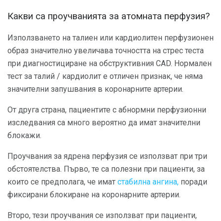
Какви са проучванията за атомната перфузия?
Използването на талиен или кардиолитен перфузионен
образ значително увеличава точността на стрес теста
при диагностициране на обструктивния CAD. Нормален
тест за талий / кардиолит е отличен признак, че няма
значителни запушвания в коронарните артерии.
От друга страна, пациентите с абнормни перфузионни
изследвания са много вероятно да имат значителни
блокажи.
Проучвания за ядрена перфузия се използват при три
обстоятелства. Първо, те са полезни при пациенти, за
които се предполага, че имат
стабилна ангина,
поради
фиксирани блокиране на коронарните артерии.
Второ, тези проучвания се използват при пациенти,