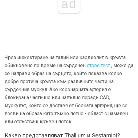
ad
Чрез инжектиране на талий или кардиолит в кръвта,
обикновено по време на сърдечен
стрес тест
, може да
се направи образ на сърцето, който показва колко
добре протича кръвта към различните части на
сърдечния мускул. Ако коронарната артерия е
блокирана частично или напълно поради CAD,
мускулът, който се доставя от болната артерия, ще се
появи на образа като тъмно петно ​​- област с намален
или отсъстващ кръвен поток.
Какво представляват Thallium и Sestamibi?