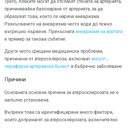
Трето, плаките могат да отслабят стената на артерията,
причинявайки балониране от артерията, за да
образуват това, което се нарича аневризма.
Разкъсването на аневризма често води до тежко
вътрешно кървене. Прекъсната
аневризма на аортата
е пример за такова събитие.
Други често срещани медицински проблеми,
причинени от атеросклероза, включват
инсулт
,
периферна артериална болест
и бъбречно заболяване.
Причини
Основната основна причина за атеросклерозата не е
напълно установена.
Въпреки това са идентифицирани много фактори,
които допринасят за атеросклерозата, включително: