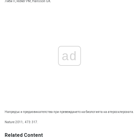
Либи П, Ridker PM, Hansson GK.
ad
Напредък и предизвикателства при превеждането на биологията на атеросклерозата.
Nature 2011;
473: 317.
Related Content