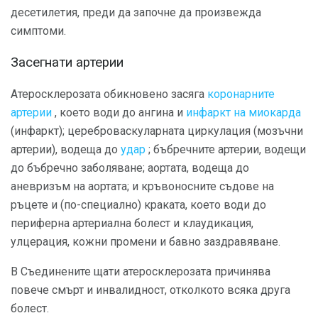
десетилетия, преди да започне да произвежда
симптоми.
Засегнати артерии
Атеросклерозата обикновено засяга
коронарните
артерии
, което води до ангина и
инфаркт на миокарда
(инфаркт); цереброваскуларната циркулация (мозъчни
артерии), водеща до
удар
; бъбречните артерии, водещи
до бъбречно заболяване; аортата, водеща до
аневризъм на аортата; и кръвоносните съдове на
ръцете и (по-специално) краката, което води до
периферна артериална болест и клаудикация,
улцерация, кожни промени и бавно заздравяване.
В Съединените щати атеросклерозата причинява
повече смърт и инвалидност, отколкото всяка друга
болест.