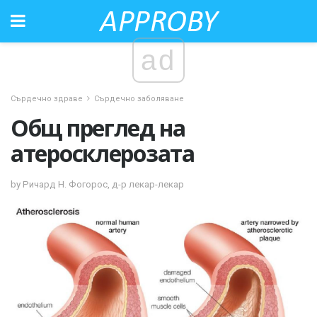
ad
Сърдечно здраве
Сърдечно заболяване
Общ преглед на
атеросклерозата
by Ричард Н. Фогорос, д-р лекар-лекар