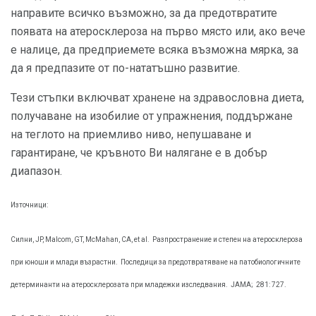
направите всичко възможно, за да предотвратите
появата на атеросклероза на първо място или, ако вече
е налице, да предприемете всяка възможна мярка, за
да я предпазите от по-нататъшно развитие.
Тези стъпки включват хранене на здравословна диета,
получаване на изобилие от упражнения, поддържане
на теглото на приемливо ниво, непушаване и
гарантиране, че кръвното Ви налягане е в добър
диапазон.
Източници:
Силни, JP, Malcom, GT, McMahan, CA, et al.
Разпространение и степен на атеросклероза
при юноши и млади възрастни.
Последици за предотвратяване на патобиологичните
детерминанти на атеросклерозата при младежки изследвания.
JAMA;
281: 727.