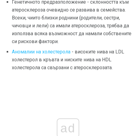
Генетичното предразположение - склонността към
атеросклероза очевидно се развива в семейства.
Всеки, чиито близки роднини (родители, сестри,
чичовци и лели) са имали атеросклероза, трябва да
използва всяка възможност да намали собствените
си рискови фактори.
Аномалии на холестерола
- високите нива на LDL
холестерол в кръвта и ниските нива на HDL
холестерола са свързани с атеросклерозата.
ad