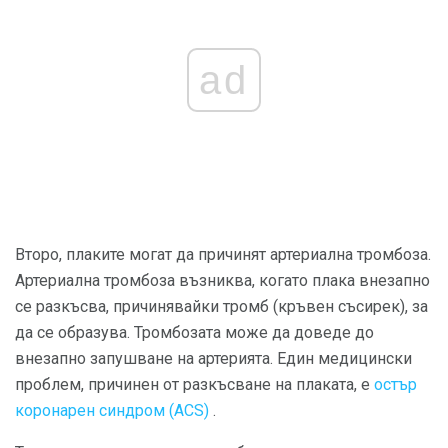
ad
Второ, плаките могат да причинят артериална тромбоза.
Артериална тромбоза възниква, когато плака внезапно
се разкъсва, причинявайки тромб (кръвен съсирек), за
да се образува. Тромбозата може да доведе до
внезапно запушване на артерията. Един медицински
проблем, причинен от разкъсване на плаката, е
остър
коронарен синдром (ACS)
.