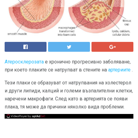
Атеросклерозата
е хронично прогресивно заболяване,
при което плаките се натрупват в стените на
артериите
.
Тези плаки се образуват от натрупвания на холестерол
и други липиди, калций и големи възпалителни клетки,
наречени макрофаги. След като в артерията се появи
плака, тя може да причини няколко вида проблеми.