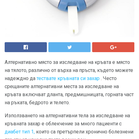
Алтернативно място за изследване на кръвта е място
на тялото, различно от върха на пръста, където можете
надеждно да
тествате кръвната си захар
. Често
срещаните алтернативни места за изследване на
кръвта включват дланта, предмишницата, горната част
на ръката, бедрото и телето.
Използването на алтернативни тела за изследване на
кръвната захар е облекчение за много пациенти с
диабет тип 1,
които са претърпели хронично болезнени