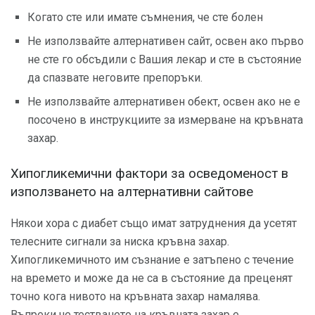
Когато сте или имате съмнения, че сте болен
Не използвайте алтернативен сайт, освен ако първо
не сте го обсъдили с Вашия лекар и сте в състояние
да спазвате неговите препоръки.
Не използвайте алтернативен обект, освен ако не е
посочено в инструкциите за измерване на кръвната
захар.
Хипогликемични фактори за осведоменост в
използването на алтернативни сайтове
Някои хора с диабет също имат затруднения да усетят
телесните сигнали за ниска кръвна захар.
Хипогликемичното им съзнание е затъпено с течение
на времето и може да не са в състояние да преценят
точно кога нивото на кръвната захар намалява.
Въпреки че тестването на кръвната захар е