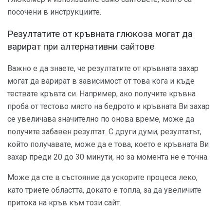
посочени в инструкциите.
Резултатите от кръвната глюкоза могат да
варират при алтернативни сайтове
Важно е да знаете, че резултатите от кръвната захар
могат да варират в зависимост от това кога и къде
тествате кръвта си. Например, ако получите кръвна
проба от тестово място на бедрото и кръвната Ви захар
се увеличава значително по онова време, може да
получите забавен резултат. С други думи, резултатът,
който получавате, може да е това, което е кръвната Ви
захар преди 20 до 30 минути, но за момента не е точна.
Може да сте в състояние да ускорите процеса леко,
като триете областта, докато е топла, за да увеличите
притока на кръв към този сайт.