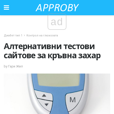
ad
Диабет тип 1
Контрол на глюкозата
Алтернативни тестови
сайтове за кръвна захар
by Гари Жил