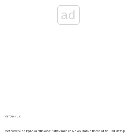
ad
Източници:
Метромери за кръвна глюкоза: Извличане на максимална полза от вашия метър.