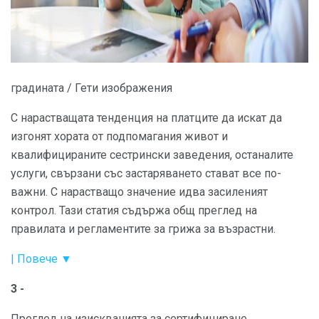
градината / Гети изображения
С нарастващата тенденция на платците да искат да
изгонят хората от подпомагания живот и
квалифицираните сестрински заведения, останалите
услуги, свързани със застаряването стават все по-
важни. С нарастващо значение идва засиленият
контрол. Тази статия съдържа общ преглед на
правилата и регламентите за грижа за възрастни.
| Повече ▼
3 -
Преглед на изискванията за сертифициране