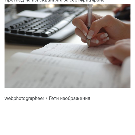
webphotographeer / Гети изображения