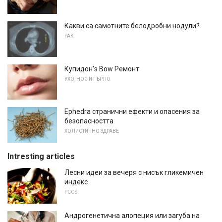
Какви са самотните белодробни нодули?
РАК
Купидон's Bow Ремонт
УХО, НОС И ГЪРЛО
Ephedra странични ефекти и опасения за
безопасността
ХОЛИСТИЧНО ЗДРАВЕ
Intresting articles
Лесни идеи за вечеря с нисък гликемичен
индекс
PCOS
Андрогенетична алопеция или загуба на