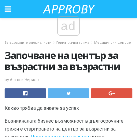
ad
За здравните специалисти
Гериатрична грижа
Медицински домове
Започване на център за
възрастни за възрастни
by Антъни Чирило
Какво трябва да знаете за успех
Възникналата бизнес възможност в дългосрочните
грижи е стартирането на център за възрастни за
възрастни.
Центровете за възрастни
играят