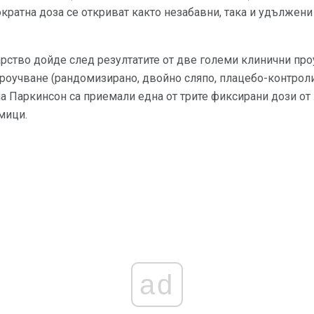
ократна доза се откриват както незабавни, така и удължени
рство дойде след резултатите от две големи клинични про
роучване (рандомизирано, двойно сляпо, плацебо-контроли
на Паркинсон са приемали една от трите фиксирани дози от
мици.
ad