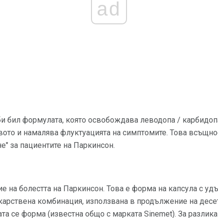
ad
и бил формулата, която освобождава леводопа / карбидопа
вото и намалява флуктуацията на симптомите. Това всъщно
е" за пациентите на Паркинсон.
ние на болестта на Паркинсон. Това е форма на капсула с 
екарствена комбинация, използвана в продължение на десе
а се форма (известна общо с марката Sinemet). За разлика