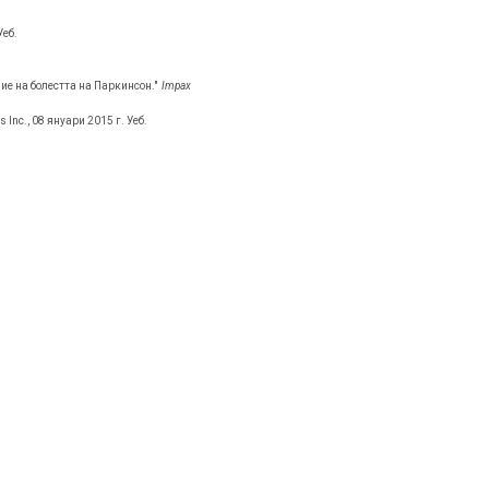
Уеб.
ие на болестта на Паркинсон."
Impax
 Inc., 08 януари 2015 г. Уеб.