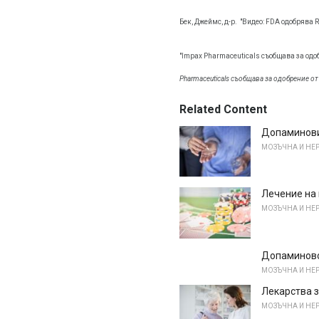
Бек, Джеймс, д-р.
"Видео: FDA одобрява R
"Impax Pharmaceuticals съобщава за одоб
Pharmaceuticals съобщава за одобрение от
Related Content
Допаминови
МОЗЪЧНА И НЕ
Лечение на
МОЗЪЧНА И НЕ
Допаминово
МОЗЪЧНА И НЕ
Лекарства з
МОЗЪЧНА И НЕ