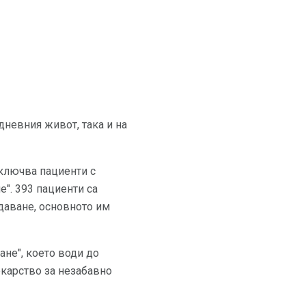
дневния живот, така и на
ключва пациенти с
". 393 пациенти са
даване, основното им
ане", което води до
екарство за незабавно