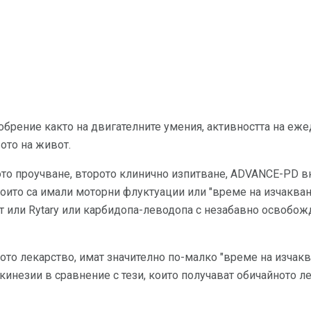
обрение както на двигателните умения, активността на еже
вото на живот.
ото проучване, второто клинично изпитване, ADVANCE-PD в
оито са имали моторни флуктуации или "време на изчакване
т или Rytary или карбидопа-леводопа с незабавно освобож
вото лекарство, имат значително по-малко "време на изчакв
кинезии в сравнение с тези, които получават обичайното л