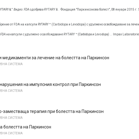
YTARY &."
Видео: FDA одобрява RYTARY &
.
Фондация "Паркинсонова болест", 08 януари 2015 г. 
рение от FDA на капсули RYTARY ™ (Carbidopa и Levodopa) с удължено освобождаване за лечен
 FDA на капсули с удължено освобождаване RYTARY ™ (Carbidopa и Levodopa) ...
Impax Laboratories
 медикаменти за лечение на болестта на Паркинсон
РВНА СИСТЕМА
 нарушения на импулсния контрол при Паркинсон
РВНА СИСТЕМА
-заместваща терапия при болестта на Паркинсон
РВНА СИСТЕМА
а болестта на Паркинсон
РВНА СИСТЕМА