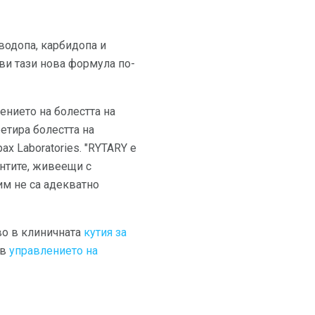
водопа, карбидопа и
ави тази нова формула по-
ението на болестта на
етира болестта на
x Laboratories. "RYTARY е
нтите, живеещи с
им не са адекватно
во в клиничната
кутия за
 в
управлението на