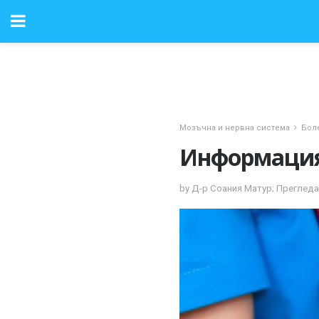
Мозъчна и нервна система
Бол
Информация 
by Д-р Соания Матур; Прегледа