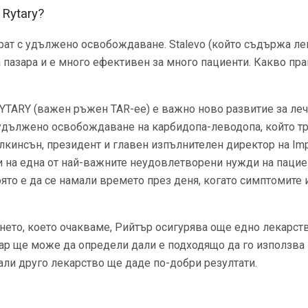
Rytary?
арат с удължено освобождаване. Stalevo (който съдържа ле
а пазара и е много ефективен за много пациенти. Какво пр
YTARY (важен ръжен TAR-ee) е важно ново развитие за леч
удължено освобождаване на карбидопа-леводопа, който тр
лкинсън, президент и главен изпълнителен директор на Impa
и на една от най-важните неудовлетворени нужди на пацие
оято е да се намали времето през деня, когато симптомите 
нето, което очакваме, Рийтър осигурява още едно лекарст
ар ще може да определи дали е подходящо да го използва
али друго лекарство ще даде по-добри резултати.