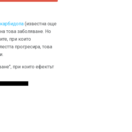
 карбидопа
(известна още
 на това заболяване. Но
ите, при които
лестта прогресира, това
и.
ване", при които ефектът