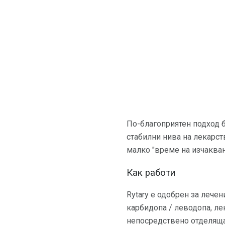
По-благоприятен подход б
стабилни нива на лекарст
малко "време на изчакван
Как работи
Rytary е одобрен за лече
карбидопа / леводопа, л
непосредствено отделящат