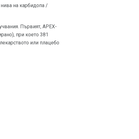
 нива на карбидопа /
учвания. Първият, APEX-
рано), при което 381
 лекарството или плацебо