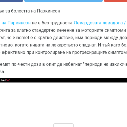
а за болестта на Паркинсон
а на Паркинсон
не е без трудности.
Лекардозата леводопа /
 счита за златно стандартно лечение за моторните симптоми
ът, че Sinemet е с кратко действие, има периоди между доз
ново, когато нивата на лекарството спаднат. И тъй като бо
о ефективно при контролиране на прогресиращите симптом
емат по-чести дози в опит да избегнат "периоди на изключ
ва.