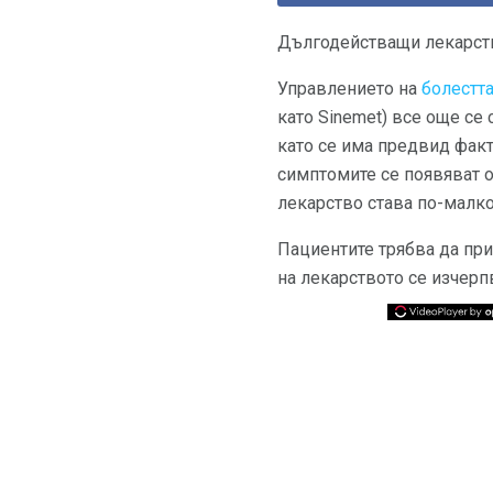
Дългодействащи лекарств
Управлението на
болестт
като Sinemet) все още се
като се има предвид факт
симптомите се появяват от
лекарство става по-малк
Пациентите трябва да при
на лекарството се изчерп