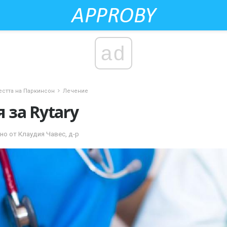
ad
естта на Паркинсон
Лечение
за Rytary
но от Клаудия Чавес, д-р