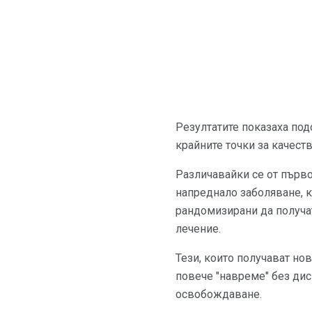
Резултатите показаха под
крайните точки за качест
Различавайки се от първ
напреднало заболяване, к
рандомизирани да получа
лечение.
Тези, които получават но
повече "навреме" без дис
освобождаване.