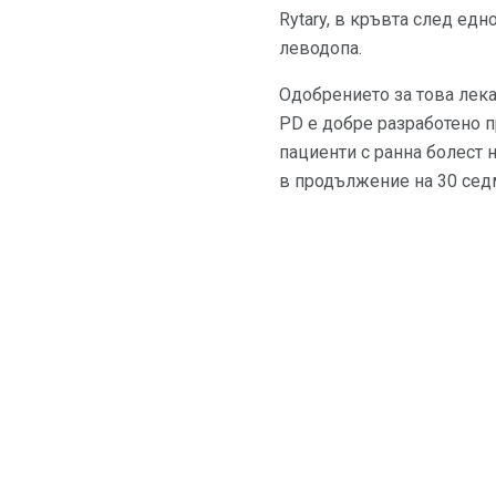
Rytary, в кръвта след едн
леводопа.
Одобрението за това лека
PD е добре разработено п
пациенти с ранна болест 
в продължение на 30 сед