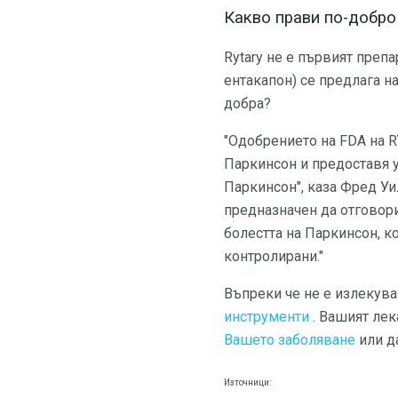
Какво прави по-добро 
Rytary не е първият преп
ентакапон) се предлага н
добра?
"Одобрението на FDA на R
Паркинсон и предоставя 
Паркинсон", каза Фред Уи
предназначен да отговор
болестта на Паркинсон, к
контролирани."
Въпреки че не е излекува
инструменти
. Вашият лек
Вашето заболяване
или д
Източници: