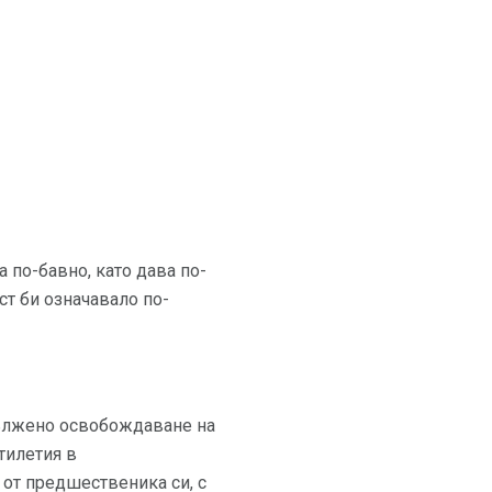
 по-бавно, като дава по-
ст би означавало по-
удължено освобождаване на
тилетия в
 от предшественика си, с