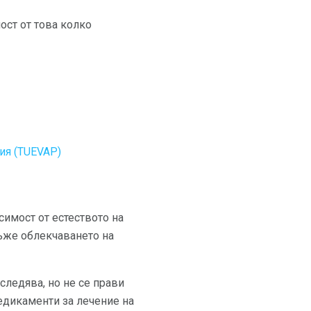
ост от това колко
ия (TUEVAP)
симост от естеството на
мъже облекчаването на
следява, но не се прави
едикаменти за лечение на