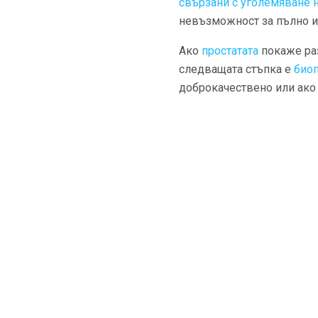
свързани с уголемяване н
невъзможност за пълно и
Ако
простатата
покаже раз
следващата стъпка е
био
доброкачествено или ако 