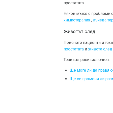
простатата.
Някои мъже с проблеми с 
химиотерапия
,
лъчева те
Животът след
Повечето пациенти и тех
простатата
и
живота след 
Тези въпроси включват:
Ще мога ли да правя с
Ще се промени ли разм