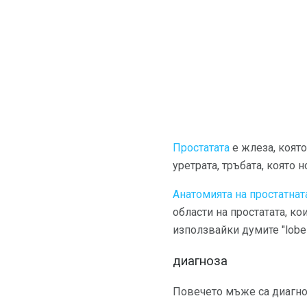
Простатата
е жлеза, която
уретрата, тръбата, която 
Анатомията на простатнат
области на простатата, ко
използвайки думите "lobes
диагноза
Повечето мъже са диагнос