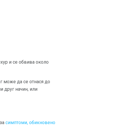
ехур и се обвива около
г може да се отнася до
и друг начин, или
 за
симптоми, обикновено