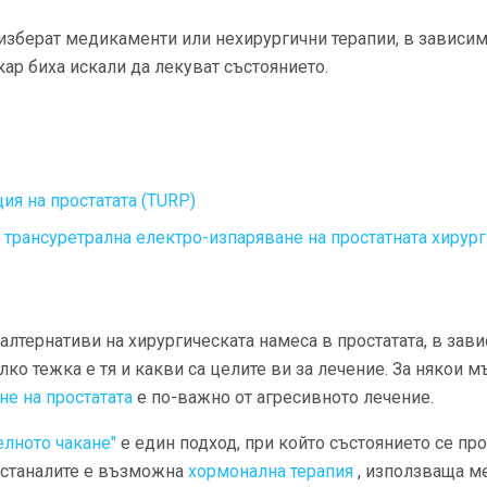
изберат медикаменти или нехирургични терапии, в зависим
кар биха искали да лекуват състоянието.
ия на простатата (TURP)
трансуретрална електро-изпаряване на простатната хирург
лтернативи на хирургическата намеса в простатата, в зави
олко тежка е тя и какви са целите ви за лечение. За някои 
е на простатата
е по-важно от агресивното лечение.
елното чакане"
е един подход, при който състоянието се про
 останалите е възможна
хормонална терапия
, използваща м