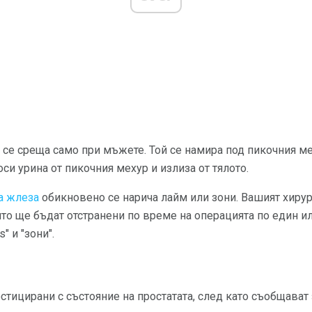
 се среща само при мъжете. Той се намира под пикочния м
носи урина от пикочния мехур и излиза от тялото.
а жлеза
обикновено се нарича лайм или зони. Вашият хирур
ито ще бъдат отстранени по време на операцията по един ил
" и "зони".
тицирани с състояние на простатата, след като съобщават