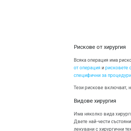
Рискове от хирургия
Всяка операция има риско
от операция
и
рисковете о
специфични за процедурит
Тези рискове включват, н
Видове хирургия
Има няколко вида хирургия
Двете най-чести състояни
лекувани с хирургични те