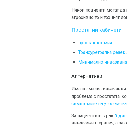
Някои пациенти могат да 
агресивно те и техният ле
Простатни кабинети:
простатектомия
Трансуретрална резекц
Минимално инвазивна 
Алтернативи
Има по-малко инвазивни а
проблема с простатата, к
симптомите на уголемяван
За пациентите с рак
"бдит
интензивна терапия, а за