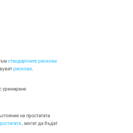
 към
стандартните рискове
твуват
рискове,
с уриниране.
стояния на простатата.
простатата
, могат да бъдат