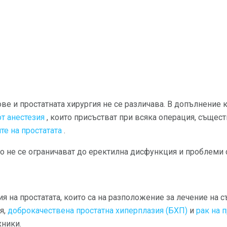
ве и простатната хирургия не се различава. В допълнение
т анестезия
, които присъстват при всяка операция, същес
е на простатата
.
о не се ограничават до еректилна дисфункция и проблеми 
 на простатата, които са на разположение за лечение на съ
я,
доброкачествена простатна хиперплазия (БХП)
и
рак на 
хники.