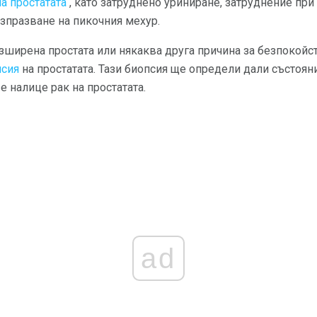
а простатата
, като затруднено уриниране, затруднение при
зпразване на пикочния мехур.
ширена простата или някаква друга причина за безпокойс
псия
на простатата. Тази биопсия ще определи дали състояни
е налице рак на простатата.
ad