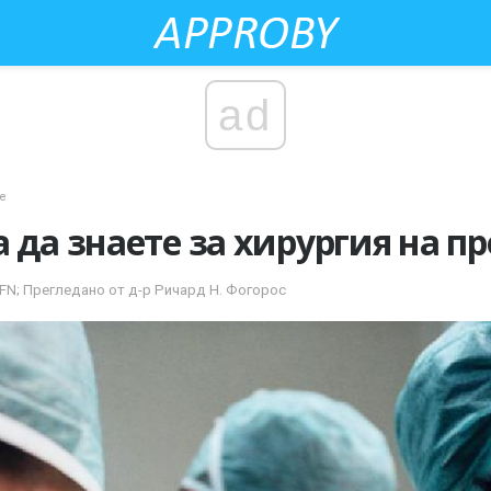
ad
е
 да знаете за хирургия на п
FN; Прегледано от д-р Ричард Н. Фогорос