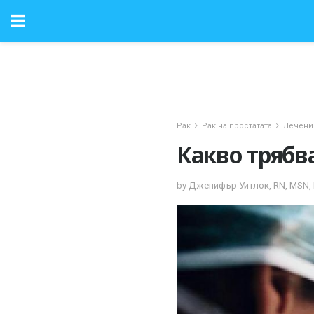
Рак
Рак на простатата
Лечени
Какво трябва
by Дженифър Уитлок, RN, MSN, 