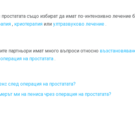
простатата също избират да имат по-интензивно лечение бе
рапия
,
криотерапия
или
ултразвуково лечение
.
ните партньори имат много въпроси относно
възстановяване
операция на простатата
.
екс след операция на простатата?
ерът ми на пениса чрез операция на простатата?