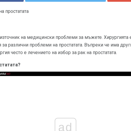
а простатата
източник на медицински проблеми за мъжете. Хирургията е
 за различни проблеми на простатата. Въпреки че има дру
ргия често е лечението на избор за рак на простатата.
статата?
ad