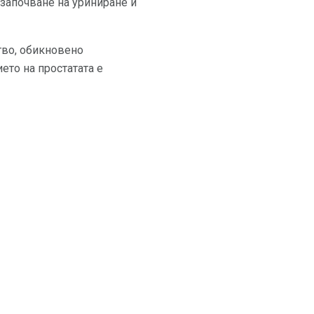
 започване на уриниране и
тво, обикновено
ето на простатата е