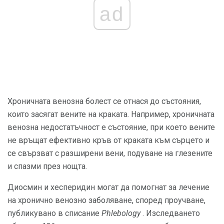
ad
Хроничната венозна болест се отнася до състояния,
които засягат вените на краката. Например, хроничната
венозна недостатъчност е състояние, при което вените
не връщат ефективно кръв от краката към сърцето и
се свързват с разширени вени, подуване на глезените
и спазми през нощта.
Диосмин и хесперидин могат да помогнат за лечение
на хронично венозно заболяване, според проучване,
публикувано в списание
Phlebology
. Изследването