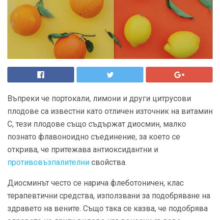
Въпреки че портокали, лимони и други цитрусови
плодове са известни като отличен източник на витамин
С, тези плодове също съдържат диосмин, малко
познато флавоноидно съединение, за което се
открива, че притежава антиоксидантни и
противовъзпалителни
свойства.
Диосминът често се нарича флеботоничен, клас
терапевтични средства, използвани за подобряване на
здравето на вените. Също така се казва, че подобрява