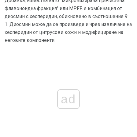
Добавка, известна като "микронизирана пречистена
флавоноидна фракция" или MPFF, е комбинация от
диосмин с хесперидин, обикновено в съотношение 9:
1. Диосмин може да се произведе и чрез извличане на
хесперидин от цитрусови кожи и модифициране на
неговите компоненти.
ad