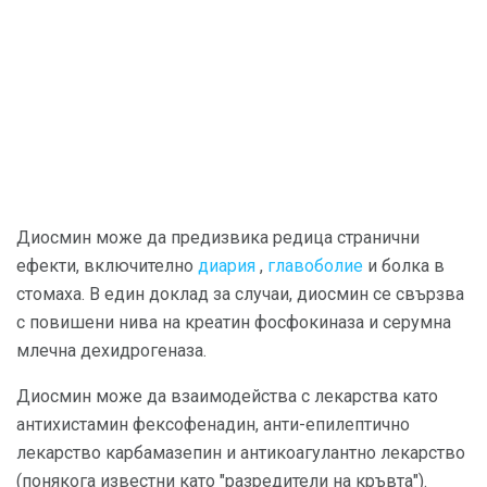
Диосмин може да предизвика редица странични
ефекти, включително
диария
,
главоболие
и болка в
стомаха. В един доклад за случаи, диосмин се свързва
с повишени нива на креатин фосфокиназа и серумна
млечна дехидрогеназа.
Диосмин може да взаимодейства с лекарства като
антихистамин фексофенадин, анти-епилептично
лекарство карбамазепин и антикоагулантно лекарство
(понякога известни като "разредители на кръвта").