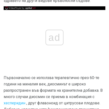
здравето на други видове кръвоносни съдове.
ad
Първоначално се използва терапевтично през 60-те
години на миналия век, диосминът е широко
разпространен във формата на хранителна добавка. В
много случаи диосмин се приема в комбинация с
хесперидин
, друг флавоноид от цитрусови плодове.