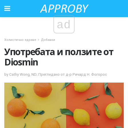
ad
Холистично здраве
Добавки
Употребата и ползите от
Diosmin
by Cathy Wong, ND; Прегледано от д-р Ричард Н. Фогорос