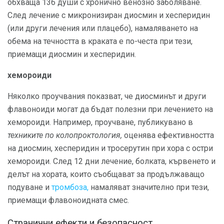
обхваща 136 души с хронично венозно заболяване.
След лечение с микронизиран диосмин и хесперидин
(или други лечения или плацебо), намаляването на
обема на течността в краката е по-честа при тези,
приемащи диосмин и хесперидин.
хемороиди
Няколко проучвания показват, че диосминът и други
флавоноиди могат да бъдат полезни при лечението на
хемороиди. Например, проучване, публикувано в
техниките по колопроктология,
оценява ефективността
на диосмин, хесперидин и тросерутин при хора с остри
хемороиди. След 12 дни лечение, болката, кървенето и
делът на хората, които съобщават за продължаващо
подуване и
тромбоза,
намаляват значително при тези,
приемащи флавоноидната смес.
Странични ефекти и безопасност