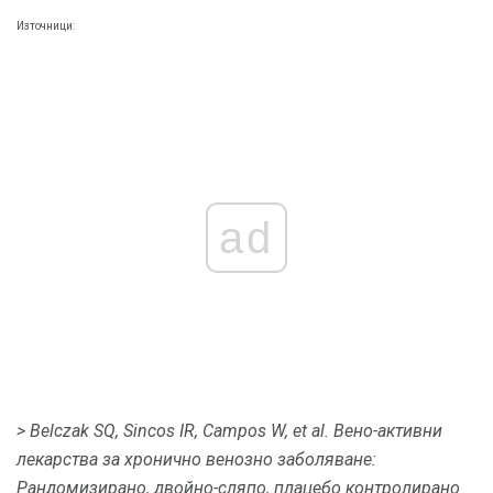
Източници:
ad
> Belczak SQ, Sincos IR, Campos W, et al.
Вено-активни
лекарства за хронично венозно заболяване:
Рандомизирано, двойно-сляпо, плацебо контролирано