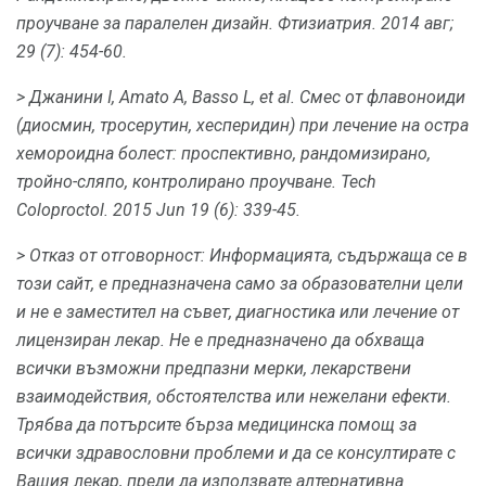
проучване за паралелен дизайн.
Фтизиатрия.
2014 авг;
29 (7): 454-60.
> Джанини I, Amato A, Basso L, et al.
Смес от флавоноиди
(диосмин, тросерутин, хесперидин) при лечение на остра
хемороидна болест: проспективно, рандомизирано,
тройно-сляпо, контролирано проучване.
Tech
Coloproctol.
2015 Jun 19 (6): 339-45.
>
Отказ от отговорност: Информацията, съдържаща се в
този сайт, е предназначена само за образователни цели
и не е заместител на съвет, диагностика или лечение от
лицензиран лекар.
Не е предназначено да обхваща
всички възможни предпазни мерки, лекарствени
взаимодействия, обстоятелства или нежелани ефекти.
Трябва да потърсите бърза медицинска помощ за
всички здравословни проблеми и да се консултирате с
Вашия лекар, преди да използвате алтернативна