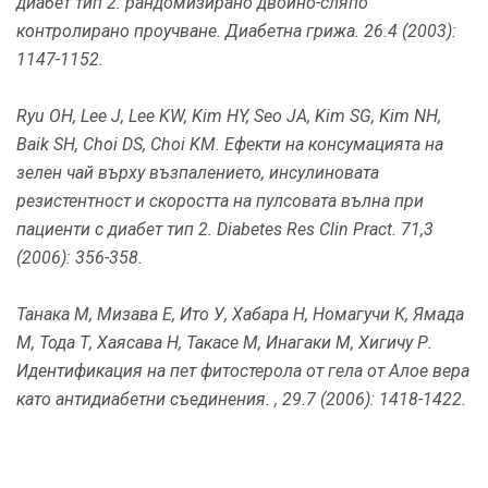
диабет тип 2: рандомизирано двойно-сляпо
контролирано проучване.
Диабетна грижа.
26.4 (2003):
1147-1152.
Ryu OH, Lee J, Lee KW, Kim HY, Seo JA, Kim SG, Kim NH,
Baik SH, Choi DS, Choi KM.
Ефекти на консумацията на
зелен чай върху възпалението, инсулиновата
резистентност и скоростта на пулсовата вълна при
пациенти с диабет тип 2.
Diabetes Res Clin Pract.
71,3
(2006): 356-358.
Танака М, Мизава Е, Ито У, Хабара Н, Номагучи К, Ямада
М, Тода Т, Хаясава Н, Такасе М, Инагаки М, Хигичу Р.
Идентификация на пет фитостерола от гела от Алое вера
като антидиабетни съединения. ,
29.7 (2006): 1418-1422.