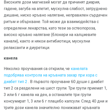
Високите дози магнезий могат да причинят диария,
гадене, загуба на апетит, мускулна слабост, затруднено
дишане, ниско кръвно налягане, неправилен сърдечен
ритъм и объркване. Той може да взаимодейства с
определени лекарства, като тези за остеопороза,
високо кръвно налягане (блокери на калциевите
канали), както и някои антибиотици, мускулни
релаксанти и диуретици.
канела
Няколко проучвания са открили, че
канелата
подобрява контрола на кръвната захар при хора с
диабет тип 2
. В първото проучване 60 души с диабет
тип 2 са разделени на шест групи. Три групи приемат 1,
3 или 6 г канела на ден, а останалите три групи
консумират 1, 3 или 6 г плацебо капсули. След 40 дни и
трите дози канела значително понижават кръвната