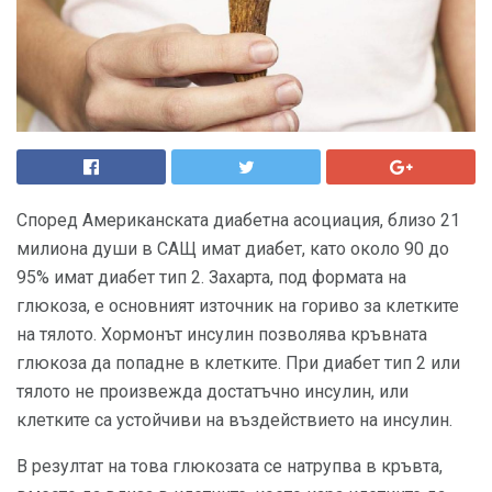
Според Американската диабетна асоциация, близо 21
милиона души в САЩ имат диабет, като около 90 до
95% имат диабет тип 2. Захарта, под формата на
глюкоза, е основният източник на гориво за клетките
на тялото. Хормонът инсулин позволява кръвната
глюкоза да попадне в клетките. При диабет тип 2 или
тялото не произвежда достатъчно инсулин, или
клетките са устойчиви на въздействието на инсулин.
В резултат на това глюкозата се натрупва в кръвта,