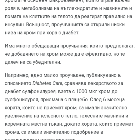
Хромът е основен микроелемент, който играе важна
роля в метаболизма на въглехидратите и мазнините и
помага на клетките на тялото да реагират правилно на
инсулин. Всъщност, проучванията са открили ниски
нива на хром при хора с диабет.
Има много обещаващи проучвания, които предполагат,
че добавянето на хром може да е ефективно, но те
далеч не са убедителни.
Например, едно малко проучване, публикувано в
списанието
Diabetes Care,
сравнява лекарството за
диабет сулфонилурея, взета с 1000 мкг хром до
сулфонилурея, приемана с плацебо. След 6 месеца
хората, които не приемат хром, са имали значително
увеличение на телесното тегло, телесните мазнини и
коремната мастна тъкан, докато хората, които приемат
хрома, са имали значително подобрение в