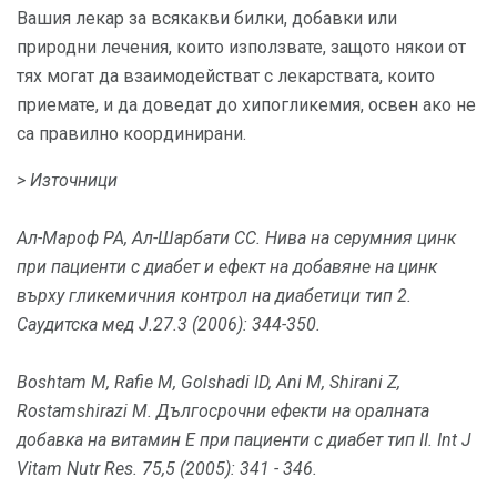
Вашия лекар за всякакви билки, добавки или
природни лечения, които използвате, защото някои от
тях могат да взаимодействат с лекарствата, които
приемате, и да доведат до хипогликемия, освен ако не
са правилно координирани.
> Източници
Ал-Мароф РА, Ал-Шарбати СС.
Нива на серумния цинк
при пациенти с диабет и ефект на добавяне на цинк
върху гликемичния контрол на диабетици тип 2.
Саудитска мед J.27.3 (2006): 344-350.
Boshtam M, Rafie M, Golshadi ID, Ani M, Shirani Z,
Rostamshirazi M. Дългосрочни ефекти на оралната
добавка на витамин Е при пациенти с диабет тип II.
Int J
Vitam Nutr Res.
75,5 (2005): 341 - 346.