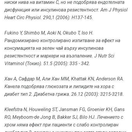
ниски нива на витамин С, но не подобрява ендотелната
дисфункция или инсулинова резистентност.
Am J Physiol
Heart Circ Physiol. 290,1 (2006): H137-145.
Fukino Y, Shimbo М, Aoki N, Okubo T, Iso H.
Рандомизирано контролирано изпитване за ефект на
консумацията на зелен чай върху инсулинова
резистентност и маркери на възпаление.
J Nutr Sci
Vitaminol (Токио).
51.5 (2005): 335 - 342.
Хан А, Сафдар М, Али Хан ММ, Khattak KN, Anderson RA.
Канела подобрява глюкозата и липидите на хора с
диабет тип 2.
Диабетна грижа.
26.12 (2003): 3215-3218.
Kleefstra N, Houweling ST, Jansman FG, Groenier KH, Gans
RO, Meyboom-de Jong B, Bakker SJ, Bilo HJ.
Лечението с
хром няма ефект при пациенти с слабо контролиран