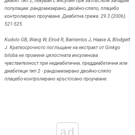
диабет тип 2, лекуван с инсулин при затлъстели западни
популации: рандомизирано, двойно-сляпо, плацебо
контролирано проучване.
Диабетна грижа.
29.3 (2006):
521-525.
Kudolo GB, Wang W, Elrod R, Barrientos J, Haase A, Blodgett
J. Краткосрочното поглъщане на екстракт от Ginkgo
biloba не променя цялостната инсулинова
чувствителност при недиабетични, преддиабетични или
диабетици тип 2 - рандомизирано двойно-сляпо
плацебо-контролирано кръстосано проучване.
ad