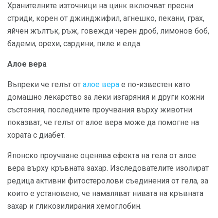
Хранителните източници на цинк включват пресни
стриди, корен от джинджифил, агнешко, пекани, грах,
яйчен жълтък, ръж, говежди черен дроб, лимонов боб,
бадеми, орехи, сардини, пиле и елда.
Алое вера
Въпреки че гелът от
алое вера
е по-известен като
домашно лекарство за леки изгаряния и други кожни
състояния, последните проучвания върху животни
показват, че гелът от алое вера може да помогне на
хората с диабет.
Японско проучване оценява ефекта на гела от алое
вера върху кръвната захар. Изследователите изолират
редица активни фитостеролови съединения от гела, за
които е установено, че намаляват нивата на кръвната
захар и гликозилирания хемоглобин.