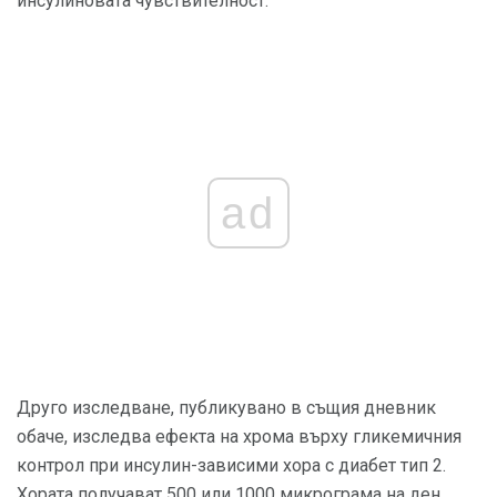
инсулиновата чувствителност.
ad
Друго изследване, публикувано в същия дневник
обаче, изследва ефекта на хрома върху гликемичния
контрол при инсулин-зависими хора с диабет тип 2.
Хората получават 500 или 1000 микрограма на ден