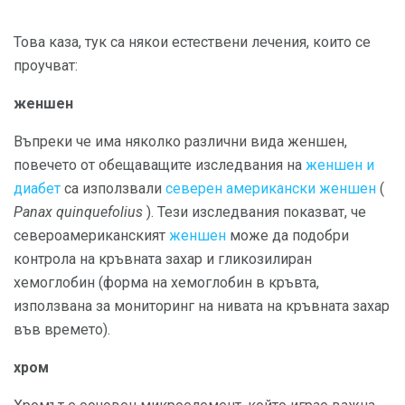
Това каза, тук са някои естествени лечения, които се
проучват:
женшен
Въпреки че има няколко различни вида женшен,
повечето от обещаващите изследвания на
женшен и
диабет
са използвали
северен американски женшен
(
Panax quinquefolius
). Тези изследвания показват, че
североамериканският
женшен
може да подобри
контрола на кръвната захар и гликозилиран
хемоглобин (форма на хемоглобин в кръвта,
използвана за мониторинг на нивата на кръвната захар
във времето).
хром