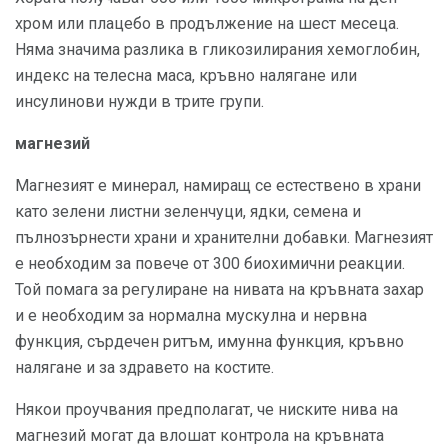
хром или плацебо в продължение на шест месеца.
Няма значима разлика в гликозилирания хемоглобин,
индекс на телесна маса, кръвно налягане или
инсулинови нужди в трите групи.
магнезий
Магнезият е минерал, намиращ се естествено в храни
като зелени листни зеленчуци, ядки, семена и
пълнозърнести храни и хранителни добавки. Магнезият
е необходим за повече от 300 биохимични реакции.
Той помага за регулиране на нивата на кръвната захар
и е необходим за нормална мускулна и нервна
функция, сърдечен ритъм, имунна функция, кръвно
налягане и за здравето на костите.
Някои проучвания предполагат, че ниските нива на
магнезий могат да влошат контрола на кръвната