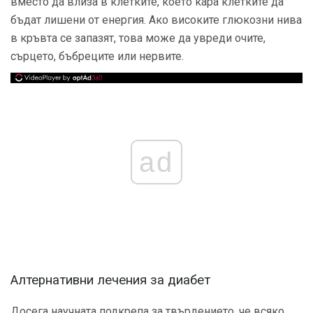
вместо да влиза в клетките, което кара клетките да
бъдат лишени от енергия. Ако високите глюкозни нива
в кръвта се запазят, това може да увреди очите,
сърцето, бъбреците или нервите.
ad
Алтернативни лечения за диабет
Досега научната подкрепа за твърдението, че всяко