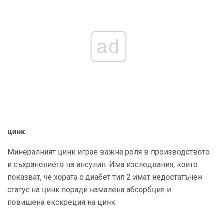
ad
цинк
Минералният цинк играе важна роля в производството
и съхранението на инсулин. Има изследвания, които
показват, че хората с диабет тип 2 имат недостатъчен
статус на цинк поради намалена абсорбция и
повишена екскреция на цинк.