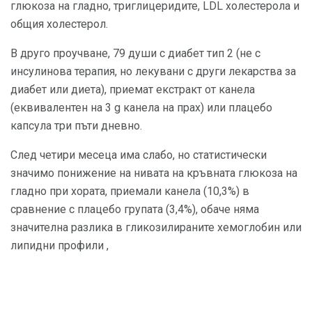
глюкоза на гладно, триглицеридите, LDL холестерола и
общия холестерол.
В друго проучване, 79 души с диабет тип 2 (не с
инсулинова терапия, но лекувани с други лекарства за
диабет или диета), приемат екстракт от канела
(еквивалентен на 3 g канела на прах) или плацебо
капсула три пъти дневно.
След четири месеца има слабо, но статистически
значимо понижение на нивата на кръвната глюкоза на
гладно при хората, приемали канела (10,3%) в
сравнение с плацебо групата (3,4%), обаче няма
значителна разлика в гликозилираните хемоглобин или
липидни профили ,