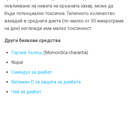
повлияване на нивата на кръвната захар, може да
бъде потенциално токсична. Типичното количество
ванадий в средната диета (по-малко от 30 микрограма
на ден) изглежда има малко токсичност.
Други билкови средства
Горчив пъпеш
(Momordica charantia)
Nopal
Сминдух за диабет
Витамин D за защита на диабета
Чай за диабет