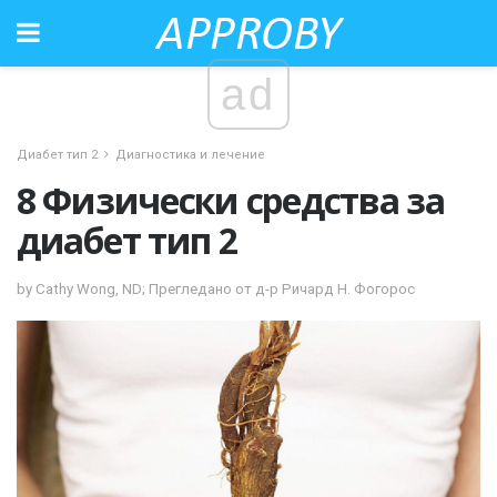
ad
Диабет тип 2
Диагностика и лечение
8 Физически средства за
диабет тип 2
by Cathy Wong, ND; Прегледано от д-р Ричард Н. Фогорос