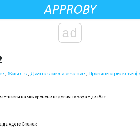
ad
2
не
,
Живот с
,
Диагностика и лечение
,
Причини и рискови ф
естители на макаронени изделия за хора с диабет
а да ядете Спанак