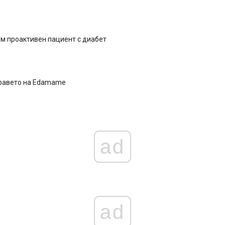
м проактивен пациент с диабет
дравето на Edamame
ad
ad