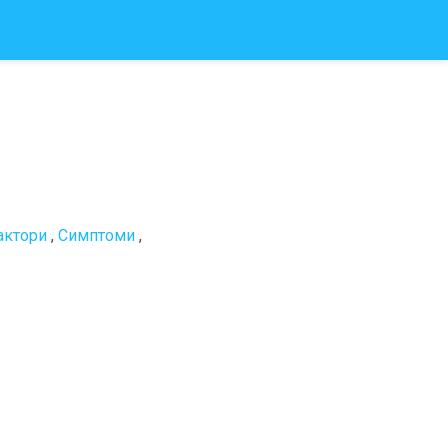
актори
,
Симптоми
,