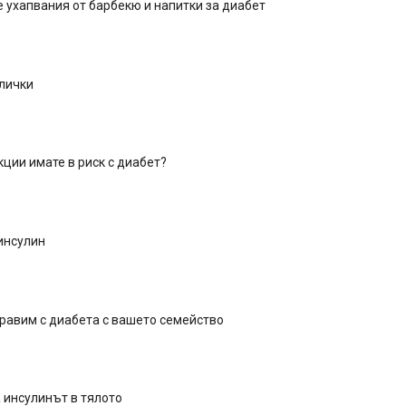
 ухапвания от барбекю и напитки за диабет
глички
ции имате в риск с диабет?
инсулин
правим с диабета с вашето семейство
 инсулинът в тялото