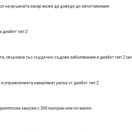
ол на кръвната захар може да доведе до хипогликемия
 диабет тип 2
а, свързана със сърдечно-съдови заболявания и диабет тип 2 см
 и упражненията намаляват риска от диабет тип 2
риятелски закуски с 200 калории или по-малко