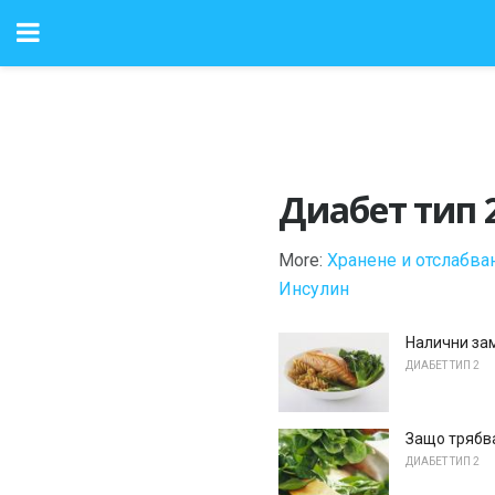
Диабет тип 
More:
Хранене и отслабва
Инсулин
Налични зам
ДИАБЕТ ТИП 2
Защо трябв
ДИАБЕТ ТИП 2