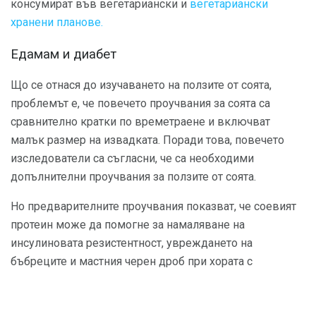
консумират във вегетариански и
вегетариански
хранени планове.
Едамам и диабет
Що се отнася до изучаването на ползите от соята,
проблемът е, че повечето проучвания за соята са
сравнително кратки по времетраене и включват
малък размер на извадката. Поради това, повечето
изследователи са съгласни, че са необходими
допълнителни проучвания за ползите от соята.
Но предварителните проучвания показват, че соевият
протеин може да помогне за намаляване на
инсулиновата резистентност, увреждането на
бъбреците и мастния черен дроб при хората с