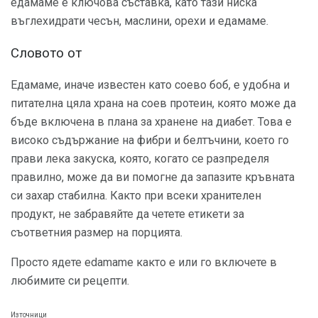
едамаме е ключова съставка, като тази ниска
въглехидрати чесън, маслини, орехи и едамаме.
Словото от
Едамаме, иначе известен като соево боб, е удобна и
питателна цяла храна на соев протеин, която може да
бъде включена в плана за хранене на диабет. Това е
високо съдържание на фибри и белтъчини, което го
прави лека закуска, която, когато се разпределя
правилно, може да ви помогне да запазите кръвната
си захар стабилна. Както при всеки хранителен
продукт, не забравяйте да четете етикети за
съответния размер на порцията.
Просто ядете edamame както е или го включете в
любимите си рецепти.
Източници