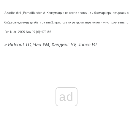
Azadbakht L, Esmaillzadeh A. Консумация на соеви протеини и биомаркери, свързани с
бъбреците, между диабетици тип 2: кръстосано, рандомизирано клинично проучване.
J
Ren Nutr.
2009 Nov 19 (6): 479-86.
> Rideout TC, Чан YM, Хардинг SV, Jones PJ.
ad