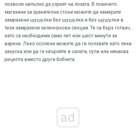
позволи напълно да узреят на лозата. В повечето
магазини за хранителни стоки можете да намерите
замразени шушулки без шушулки и без шушулки в
тези замразени зеленчукови секции. Те са бърз готвач,
като са необходими само пет или шест минути за
варене. Леко осолени можете да ги ползвате като лека
закуска или да ги хвърляте в салати, супи или някаква
рецепта вместо други бобчета.
ad