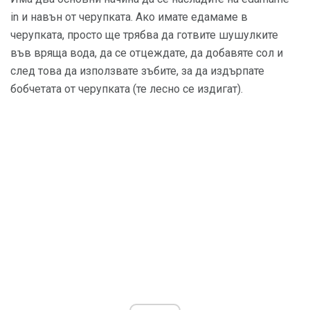
in и навън от черупката. Ако имате едамаме в
черупката, просто ще трябва да готвите шушулките
във вряща вода, да се отцеждате, да добавяте сол и
след това да използвате зъбите, за да издърпате
бобчетата от черупката (те лесно се издигат).