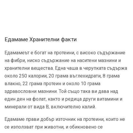
Едамаме Хранителни факти
Едамамеът е богат на протеини, с високо съдържание
на фибри, ниско съдържание на наситени мазнини и
хранителни вещества. Една чаша в черупката съдържа
около 250 калории, 20 грама въглехидрати, 8 грама
влакно, 22 грама протеин и около 10 грама
здравословни мазнини. Той също така ви дава над
един ден на фолат, както и редица други витамини и
минерали от вида B, включително калий.
Едамаме прави добър източник на протеини, които не
се използват при животни, и обикновено се