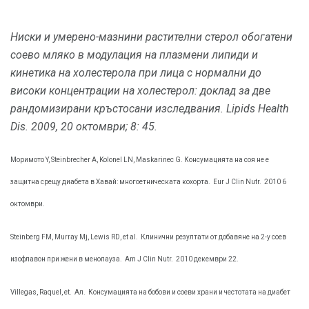
Ниски и умерено-мазнини растителни стерол обогатени
соево мляко в модулация на плазмени липиди и
кинетика на холестерола при лица с нормални до
високи концентрации на холестерол: доклад за две
рандомизирани кръстосани изследвания.
Lipids Health
Dis.
2009, 20 октомври; 8: 45.
Моримото Y, Steinbrecher A, Kolonel LN, Maskarinec G. Консумацията на соя не е
защитна срещу диабета в Хавай: многоетническата кохорта.
Eur J Clin Nutr.
2010 6
октомври.
Steinberg FM, Murray Mj, Lewis RD, et al.
Клинични резултати от добавяне на 2-y соев
изофлавон при жени в менопауза.
Am J Clin Nutr.
2010 декември 22.
Villegas, Raquel, et.
Ал.
Консумацията на бобови и соеви храни и честотата на диабет