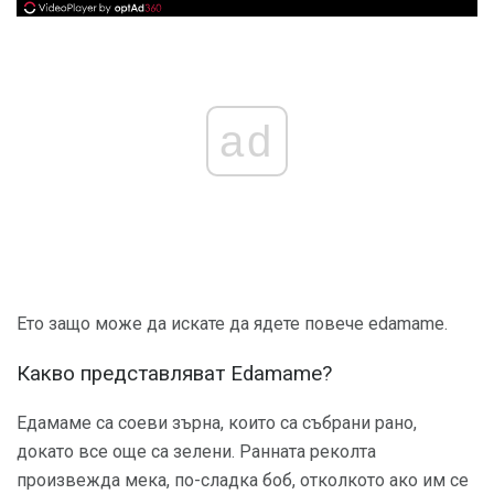
ad
Ето защо може да искате да ядете повече edamame.
Какво представляват Edamame?
Едамаме са соеви зърна, които са събрани рано,
докато все още са зелени. Ранната реколта
произвежда мека, по-сладка боб, отколкото ако им се