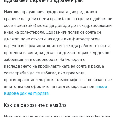
Едамаме и сърдечно здраве и рак
Няколко проучвания предполагат, че редовното
хранене на цели соеви храни (а не на храни с добавени
соеви съставки) може да доведе до по-здравословни
нива на холестерола. Здравните ползи от соята се
дължат, поне отчасти, на един вид фитоестроген,
наречен изофлавони, които изглежда работят с някои
протеини в соята, за да се предпазят от рак, сърдечни
заболявания и остеопороза. Най-спорен е
изследването на профилактиката на соята и рака, а
соята трябва да се избягва, ако приемате
противораково лекарство тамоксифен - е показано, че
антагонизира ефектите на това лекарство при
някои
видове рак на гърдата
.
Как да се храните с емайла
Има два основни начина да се насладите на edamame-