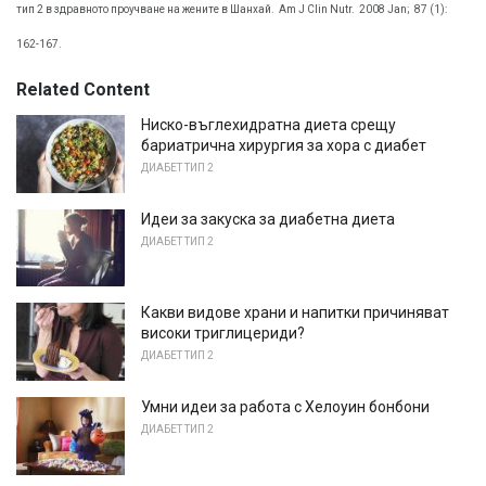
тип 2 в здравното проучване на жените в Шанхай.
Am J Clin Nutr.
2008 Jan;
87 (1):
162-167.
Related Content
Ниско-въглехидратна диета срещу
бариатрична хирургия за хора с диабет
ДИАБЕТ ТИП 2
Идеи за закуска за диабетна диета
ДИАБЕТ ТИП 2
Какви видове храни и напитки причиняват
високи триглицериди?
ДИАБЕТ ТИП 2
Умни идеи за работа с Хелоуин бонбони
ДИАБЕТ ТИП 2