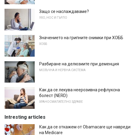
Защо се наслаждаваме?
УХО, НОС И ГЪРЛО
Значението на грипните снимки при ХОББ
ХОББ
Разбиране на делюзиите при деменция
МОЗЪЧНА И НЕРВНА СИСТЕМА
Как да се лекува неерозивна рефлуксна
болест (NERD)
ХРАНОСМИЛАТЕЛНО ЗДРАВЕ
Intresting articles
Как да се откажем от Obamacare ще навреди
на Medicare