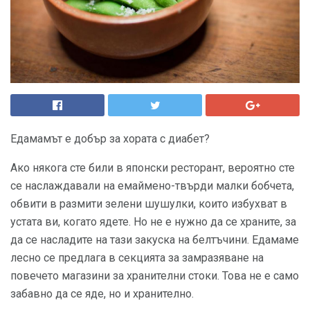
Едамамът е добър за хората с диабет?
Ако някога сте били в японски ресторант, вероятно сте
се наслаждавали на емаймено-твърди малки бобчета,
обвити в размити зелени шушулки, които избухват в
устата ви, когато ядете. Но не е нужно да се храните, за
да се насладите на тази закуска на белтъчини. Едамаме
лесно се предлага в секцията за замразяване на
повечето магазини за хранителни стоки. Това не е само
забавно да се яде, но и хранително.