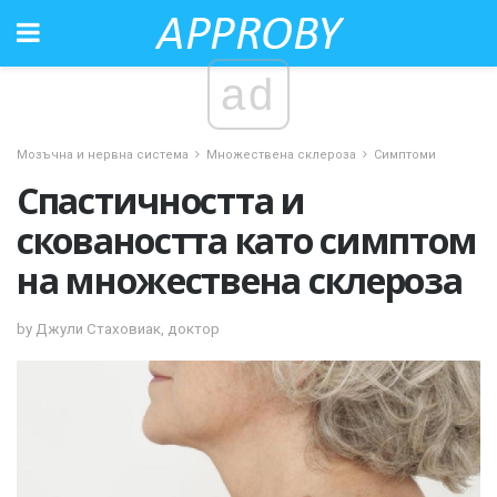
ad
Мозъчна и нервна система
Множествена склероза
Симптоми
Спастичността и
сковаността като симптом
на множествена склероза
by Джули Стаховиак, доктор