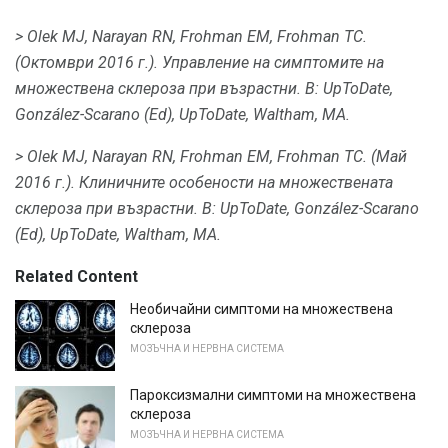
> Olek MJ, Narayan RN, Frohman ЕМ, Frohman TC.
(Октомври 2016 г.).
Управление на симптомите на
множествена склероза при възрастни.
В: UpToDate,
González-Scarano (Ed), UpToDate, Waltham, МА.
> Olek MJ, Narayan RN, Frohman ЕМ, Frohman TC.
(Май
2016 г.).
Клиничните особености на множествената
склероза при възрастни.
В: UpToDate, González-Scarano
(Ed), UpToDate, Waltham, МА.
Related Content
Необичайни симптоми на множествена
склероза
МОЗЪЧНА И НЕРВНА СИСТЕМА
Пароксизмални симптоми на множествена
склероза
МОЗЪЧНА И НЕРВНА СИСТЕМА