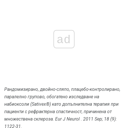
ad
Рандомизирано, двойно-сляпо, плацебо-контролирано,
паралелно групово,
обогатено
изследване на
набиоксоли (Sativex®) като допълнителна терапия при
пациенти с рефрактерна спастичност, причинена от
множествена склероза.
Eur J Neurol
.
2011 Sep; 18 (9):
1122-31.