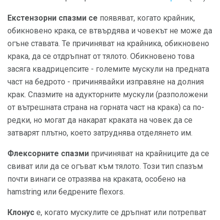
Екстензорни спазми се
появяват, когато крайник,
обикновено крака, се втвърдява и човекът не може да
огъне ставата. Те причиняват на крайника, обикновено
крака, да се отдръпнат от тялото. Обикновено това
засяга квадрицепсите - големите мускули на предната
част на бедрото - причинявайки изправяне на долния
крак. Спазмите на адукторните мускули (разположени
от вътрешната страна на горната част на крака) са по-
редки, но могат да накарат краката на човек да се
затварят плътно, което затруднява отделянето им.
Флексорните спазми
причиняват на крайниците да се
свиват или да се огъват към тялото. Този тип спазъм
почти винаги се отразява на краката, особено на
hamstring или бедрените flexors.
Клонус
е, когато мускулите се дръпнат или потрепват