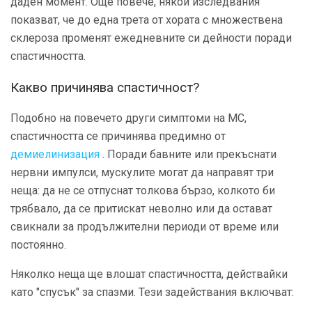
даден момент. Още повече, някои изследвания
показват, че до една трета от хората с множествена
склероза променят ежедневните си дейности поради
спастичността.
Какво причинява спастичност?
Подобно на повечето други симптоми на МС,
спастичността се причинява предимно от
демиелинизация
. Поради бавните или прекъснати
нервни импулси, мускулите могат да направят три
неща: да не се отпуснат толкова бързо, колкото би
трябвало, да се притискат неволно или да остават
свикнали за продължителни периоди от време или
постоянно.
Няколко неща ще влошат спастичността, действайки
като "спусък" за спазми. Тези задействания включват: