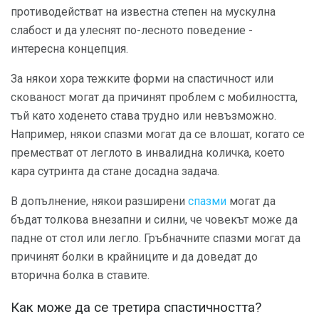
противодействат на известна степен на мускулна
слабост и да улеснят по-лесното поведение -
интересна концепция.
За някои хора тежките форми на спастичност или
скованост могат да причинят проблем с мобилността,
тъй като ходенето става трудно или невъзможно.
Например, някои спазми могат да се влошат, когато се
преместват от леглото в инвалидна количка, което
кара сутринта да стане досадна задача.
В допълнение, някои разширени
спазми
могат да
бъдат толкова внезапни и силни, че човекът може да
падне от стол или легло. Гръбначните спазми могат да
причинят болки в крайниците и да доведат до
вторична болка в ставите.
Как може да се третира спастичността?