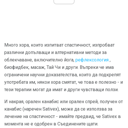
Много хора, които изпитват спастичност, изпробват
различни допълващи и алтернативни методи за
облекчаване, включително йога,
рефлексология
,
биофидбек, масаж, Тай Чи и други. Въпреки че има
ограничени научни доказателства, които да подкрепят
употребата им, някои хора смятат, че това е полезно - и
тези терапии могат да имат и други чувстващи ползи.
И накрая, орален канабис или орален спрей, получен от
канабис (наречен Sativex), може да се използва за
лечение на спастичност - имайте предвид, че Sativex в
момента не е одобрен в Съединените щати.