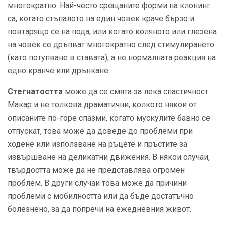
многократно. Най-често срещаните форми на клонинг
са, когато стъпалото на един човек краче бързо и
повтарящо се на пода, или когато коляното или глезена
на човек се дръпват многократно след стимулирането
(като потупване в ставата), а не нормалната реакция на
едно кранче или дрънкане.
Стегнатостта
може да се смята за лека спастичност.
Макар и не толкова драматични, колкото някои от
описаните по-горе спазми, когато мускулите бавно се
отпускат, това може да доведе до проблеми при
ходене или използване на ръцете и пръстите за
извършване на деликатни движения. В някои случаи,
твърдостта може да не представлява огромен
проблем. В други случаи това може да причини
проблеми с мобилността или да бъде достатъчно
болезнено, за да попречи на ежедневния живот.