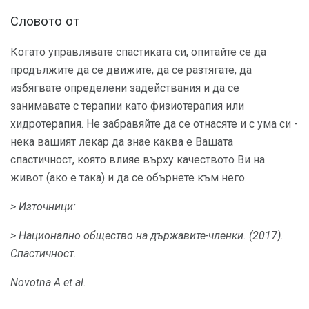
Словото от
Когато управлявате спастиката си, опитайте се да
продължите да се движите, да се разтягате, да
избягвате определени задействания и да се
занимавате с терапии като физиотерапия или
хидротерапия. Не забравяйте да се отнасяте и с ума си -
нека вашият лекар да знае каква е Вашата
спастичност, която влияе върху качеството Ви на
живот (ако е така) и да се обърнете към него.
> Източници:
> Национално общество на държавите-членки.
(2017).
Спастичност.
Novotna A et al.