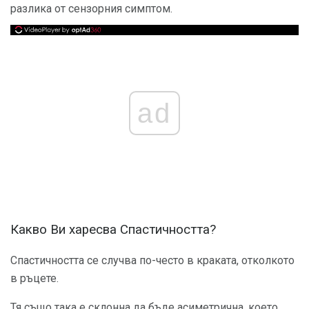
разлика от сензорния симптом.
ad
Какво Ви харесва Спастичността?
Спастичността се случва по-често в краката, отколкото
в ръцете.
Тя също така е склонна да бъде асиметрична, което