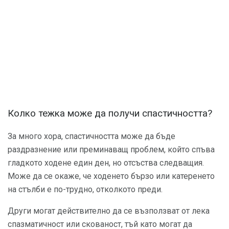
Колко тежка може да получи спастичността?
За много хора, спастичността може да бъде
раздразнение или преминаващ проблем, който спъва
гладкото ходене един ден, но отсъства следващия.
Може да се окаже, че ходенето бързо или катеренето
на стълби е по-трудно, отколкото преди.
Други могат действително да се възползват от лека
спазматичност или скованост, тъй като могат да