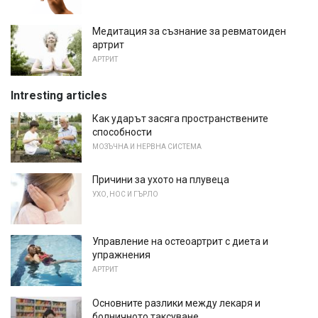
Медитация за съзнание за ревматоиден
артрит
АРТРИТ
Intresting articles
Как ударът засяга пространствените
способности
МОЗЪЧНА И НЕРВНА СИСТЕМА
Причини за ухото на плувеца
УХО, НОС И ГЪРЛО
Управление на остеоартрит с диета и
упражнения
АРТРИТ
Основните разлики между лекаря и
болничното таксуване