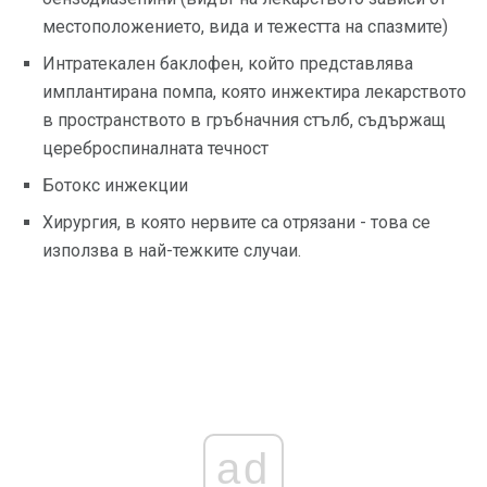
местоположението, вида и тежестта на спазмите)
Интратекален баклофен, който представлява
имплантирана помпа, която инжектира лекарството
в пространството в гръбначния стълб, съдържащ
цереброспиналната течност
Ботокс инжекции
Хирургия, в която нервите са отрязани - това се
използва в най-тежките случаи.
ad