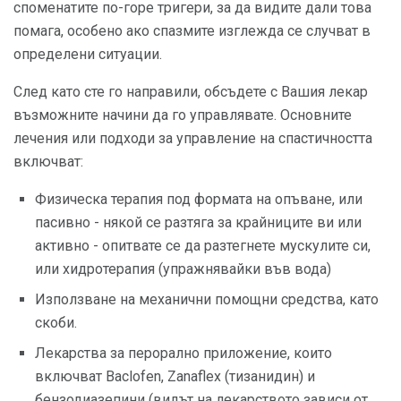
споменатите по-горе тригери, за да видите дали това
помага, особено ако спазмите изглежда се случват в
определени ситуации.
След като сте го направили, обсъдете с Вашия лекар
възможните начини да го управлявате. Основните
лечения или подходи за управление на спастичността
включват:
Физическа терапия под формата на опъване, или
пасивно - някой се разтяга за крайниците ви или
активно - опитвате се да разтегнете мускулите си,
или хидротерапия (упражнявайки във вода)
Използване на механични помощни средства, като
скоби.
Лекарства за перорално приложение, които
включват Baclofen, Zanaflex (тизанидин) и
бензодиазепини (видът на лекарството зависи от