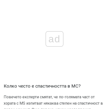
ad
Колко често е спастичността в МС?
Повечето експерти смятат, че по-голямата част от
хората с MS изпитват някаква степен на спастичност в