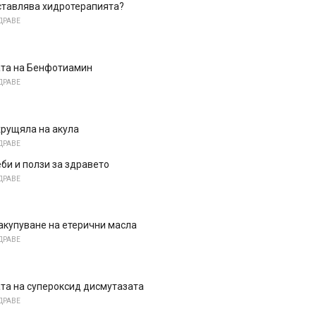
ставлява хидротерапията?
ДРАВЕ
та на Бенфотиамин
ДРАВЕ
хрущяла на акула
ДРАВЕ
би и ползи за здравето
ДРАВЕ
акупуване на етерични масла
ДРАВЕ
та на супероксид дисмутазата
ДРАВЕ