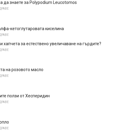
а да знаете за Polypodium Leucotomos
ДРАВЕ
алфа-кетоглутаровата киселина
ДРАВЕ
и хапчета за естествено увеличаване на гърдите?
ДРАВЕ
та на розовото масло
ДРАВЕ
ите ползи от Хесперидин
ДРАВЕ
опло
ДРАВЕ