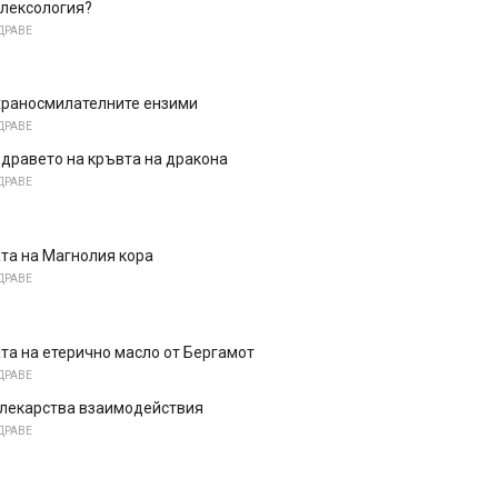
флексология?
ДРАВЕ
 храносмилателните ензими
ДРАВЕ
здравето на кръвта на дракона
ДРАВЕ
та на Магнолия кора
ДРАВЕ
та на етерично масло от Бергамот
ДРАВЕ
 лекарства взаимодействия
ДРАВЕ