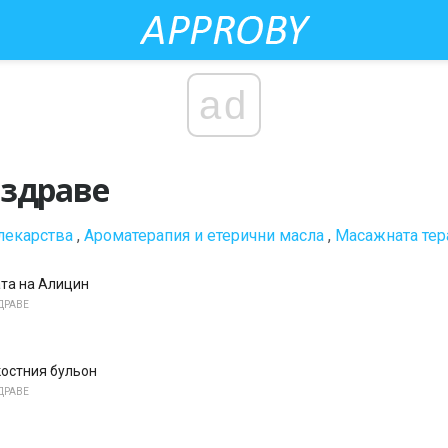
ad
 здраве
лекарства
,
Ароматерапия и етерични масла
,
Масажната тер
та на Алицин
ДРАВЕ
костния бульон
ДРАВЕ