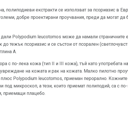
а, полиподиеви екстракти се използват за псориазис в Ев
олеми, добре проектирани проучвания, преди да могат да 
 дали Polypodium leucotomos може да намали страничните 
 до тежък псориазис и се състои от псорален (светлочувс
тлина А.
ора с по-лека кожа (тип II и III кожа), тъй като употребата
 увреждане на кожата и рак на кожата. Малко пилотно про
плюс Polypodium leucotomos, приеман перорално. Кожните 
и под микроскоп, а тези, които приемат полиподий, са с п
и, приемащи плацебо.