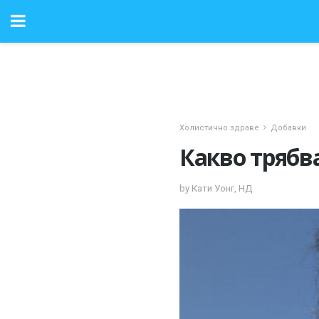
Холистично здраве
Добавки
Какво трябва
by Кати Уонг, НД