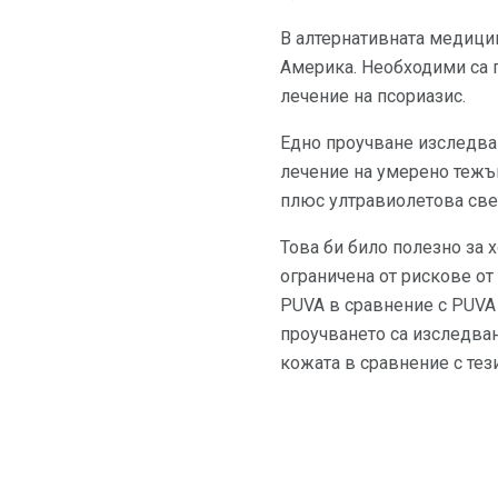
В алтернативната медицин
Америка. Необходими са г
лечение на псориазис.
Едно проучване изследва
лечение на умерено тежък
плюс ултравиолетова све
Това би било полезно за х
ограничена от рискове от
PUVA в сравнение с PUVA 
проучването са изследван
кожата в сравнение с тез