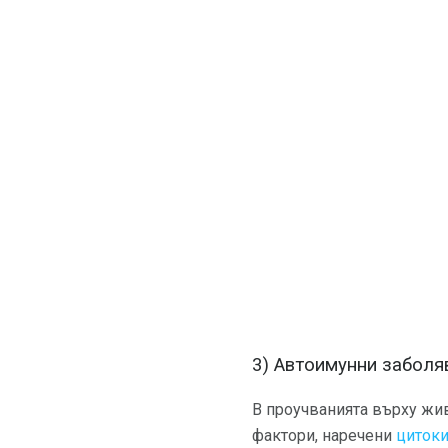
3) Автоимунни заболя
В проучванията върху жив
фактори, наречени
циток