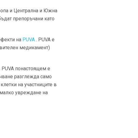
ропа и Централна и Южна
бъдат препоръчани като
ефекти на
PUVA
. PUVA е
твителен медикамент)
 на PUVA понастоящем е
учване разглежда само
клетки на участниците в
о-малко увреждане на