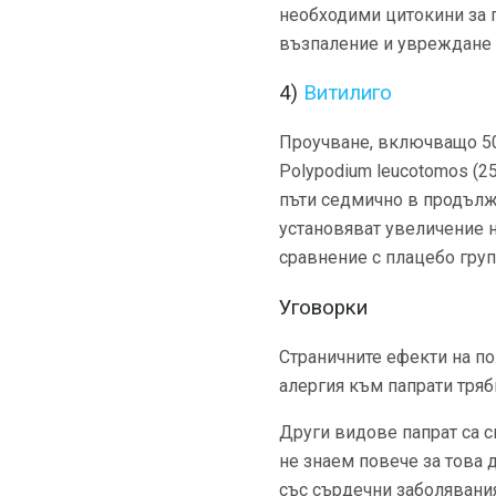
необходими цитокини за п
възпаление и увреждане 
4)
Витилиго
Проучване, включващо 50 
Polypodium leucotomos (2
пъти седмично в продълже
установяват увеличение н
сравнение с плацебо групат
Уговорки
Страничните ефекти на п
алергия към папрати тряб
Други видове папрат са 
не знаем повече за това д
със сърдечни заболявания