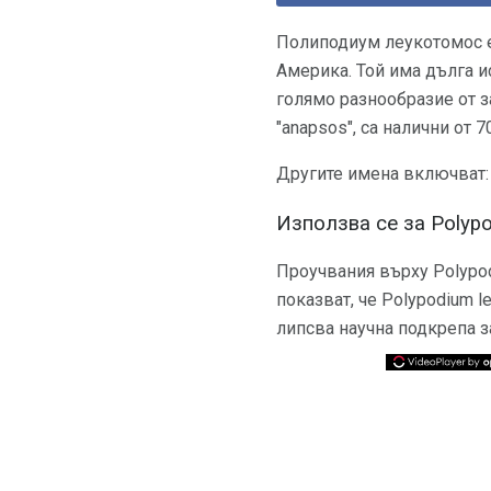
Полиподиум леукотомос е
Америка. Той има дълга и
голямо разнообразие от за
"anapsos", са налични от 
Другите имена включват: ca
Използва се за Polyp
Проучвания върху Polypod
показват, че Polypodium 
липсва научна подкрепа з