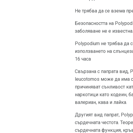
Не трябва да се взема п
Безопасността на Polypod
заболяване не е известна
Polypodium не трябва да 
използването на слънцеза
16 часа
Свързана с папрата вид, P
leucotomos може да има с
причиняват сънливост кат
наркотици като кодеин, б
валериан, кава и лайка.
Другият вид папрат, Poly
сърдечната честота. Теоре
сърдечната функция, кръв