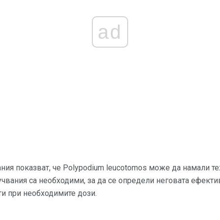
ad
ния показват, че Polypodium leucotomos може да намали т
чвания са необходими, за да се определи неговата ефекти
ти при необходимите дози.