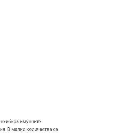
 инхибира имунните
ия. В малки количества са