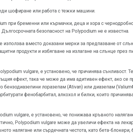
реди шофиране или работа с тежки машини.
ium при бременни или кърмачки, деца и хора с чернодробн
. Дългосрочната безопасност на Polypodium не е известна.
се използва вместо доказани мерки за предпазване от слъ
щитни продукти и избягване на излагане на слънце през пи
olypodium vulgare, е установено, че причинява сънливост. Т
ъщия ефект, така че може да има адитивен ефект, ако се п
о бензодиазепини лоразепам (Ativan) или диазепам (Valium
арбитурати фенобарбитал, алкохол и билки, които причинява
podium vulgare, е установено, че понижава кръвното наляган
тично, Polypodium vulgare може да увеличи ефекта на лекар
ното налягане или сърдечната честота, като бета-блокери,