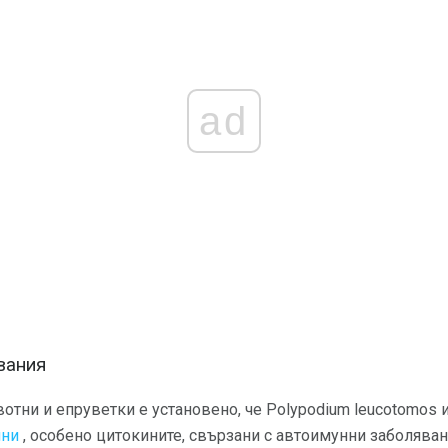
ad
вания
отни и епруветки е установено, че Polypodium leucotomos
ини
, особено цитокините, свързани с автоимунни заболяван