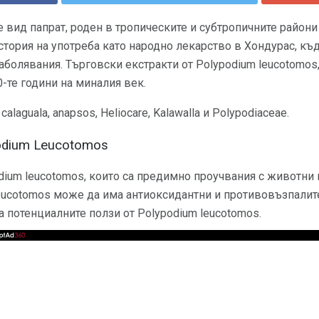
 вид папрат, роден в тропическите и субтропичните район
стория на употреба като народно лекарство в Хондурас, къд
болявания. Търговски екстракти от Polypodium leucotomos, 
70-те години на миналия век.
laguala, anapsos, Heliocare, Kalawalla и Polypodiaceae.
odium Leucotomos
ium leucotomos, които са предимно проучвания с животни 
leucotomos може да има антиоксидантни и противовъзпалит
а потенциалните ползи от Polypodium leucotomos.