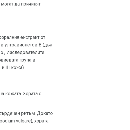
 могат да причинят
роралния екстракт от
ов ултравиолетов В (два
бо , Изследователите
одиевата група в
и III кожа).
а кожата. Хората с
 сърдечен ритъм. Докато
odium vulgare), хората