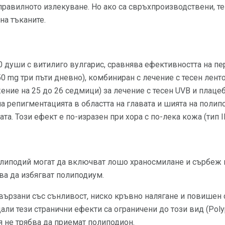
равилното излекуване. Но ако са свръхпроизводствени, те
на тъканите.
души с витилиго вулгарис, сравнява ефективността на пе
50 mg три пъти дневно), комбиниран с лечение с тесен лент
ние на 25 до 26 седмици) за лечение с тесен UVB и плаце
а репигментацията в областта на главата и шията на полип
а. Този ефект е по-изразен при хора с по-лека кожа (тип II 
олиподий могат да включват лошо храносмилане и сърбеж н
ва да избягват полиподиум.
свързани със сънливост, ниско кръвно налягане и повишен
али тези странични ефекти са ограничени до този вид (Polyp
 не трябва да приемат полиподион.