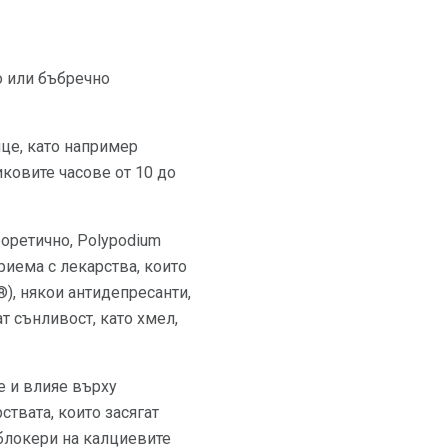
о или бъбречно
нце, като например
ковите часове от 10 до
еоретично, Polypodium
риема с лекарства, които
®), някои антидепресанти,
т сънливост, като хмел,
е и влияе върху
ствата, които засягат
 блокери на калциевите