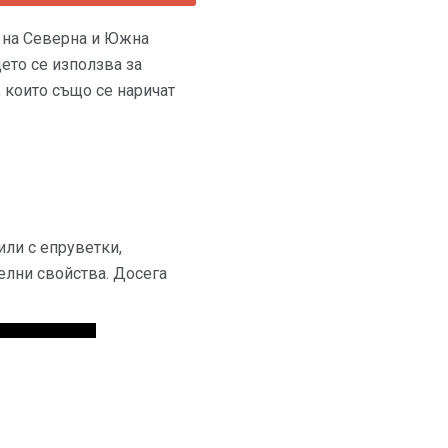
и на Северна и Южна
ето се използва за
които също се наричат ​​
или с епруветки,
елни свойства. Досега