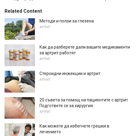
Related Content
Методи и ползи за глезена
АРТРИТ
Как да разберете дали вашите медикаменти
за артрит работят
АРТРИТ
Стероидни инжекции и артрит
АРТРИТ
20 съвета за помощ на пациентите с артрит
Подгответе се за хирургия
АРТРИТ
Как можете да избегнете грешки в
лечението