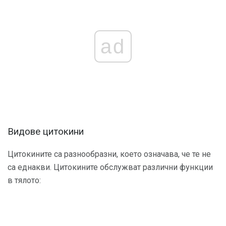
ad
Видове цитокини
Цитокините са разнообразни, което означава, че те не
са еднакви. Цитокините обслужват различни функции
в тялото: