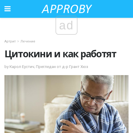
ad
Артрит
Лечение
Цитокини и как работят
by Карол Еустич; Прегледан от д-р Грант Хюз