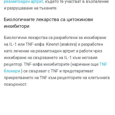
ревматоиден артрит,
където те участват в възпаление
и разрушаване на тъканите.
Биологичните лекарства са цитокинови
инхибитори
Биологични лекарства са разработени за инхибиране
на IL-1 или TNF-алфа. Kineret (anakinra) е разработен
като лечение на ревматоиден артрит и работи чрез
инхибиране на свързването на IL-1 към неговия
рецептор. TNF-алфа инхибиторите (наричани още
TNF
блокери
) се свързват с TNF и предотвратяват
прикрепването на TNF към рецепторите на клетъчната
повърхност.