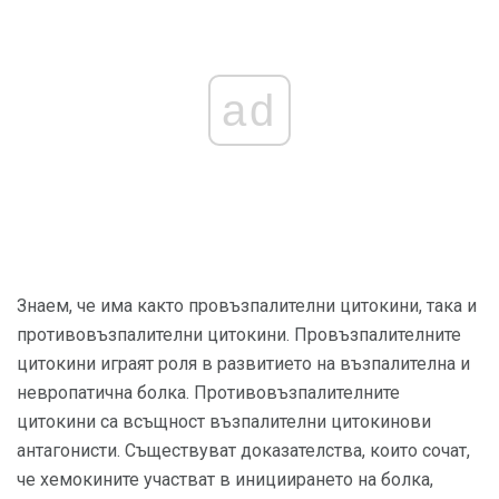
ad
Знаем, че има както провъзпалителни цитокини, така и
противовъзпалителни цитокини. Провъзпалителните
цитокини играят роля в развитието на възпалителна и
невропатична болка. Противовъзпалителните
цитокини са всъщност възпалителни цитокинови
антагонисти. Съществуват доказателства, които сочат,
че хемокините участват в инициирането на болка,