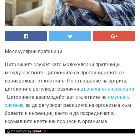
Молекулярни пратеници
Цитокините служат като молекулярни пратеници
между клетките. Цитокините са протеини, които се
произвеждат от клетките. По отношение на артрита,
цитокините регулират различни
възпалителни реакции
. Цитокините взаимодействат с клетките на
имунната
система,
за да регулират реакцията на организма към
болести и инфекции, както и да посредничат в
нормалните клетъчни процеси в организма.