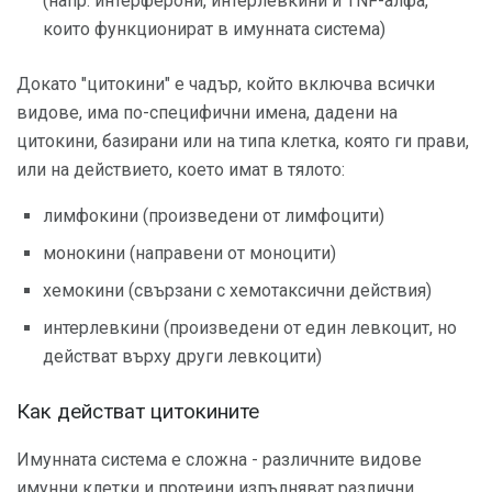
(напр. интерферони, интерлевкини и TNF-алфа,
които функционират в имунната система)
Докато "цитокини" е чадър, който включва всички
видове, има по-специфични имена, дадени на
цитокини, базирани или на типа клетка, която ги прави,
или на действието, което имат в тялото:
лимфокини (произведени от лимфоцити)
монокини (направени от моноцити)
хемокини (свързани с хемотаксични действия)
интерлевкини (произведени от един левкоцит, но
действат върху други левкоцити)
Как действат цитокините
Имунната система е сложна - различните видове
имунни клетки и протеини изпълняват различни