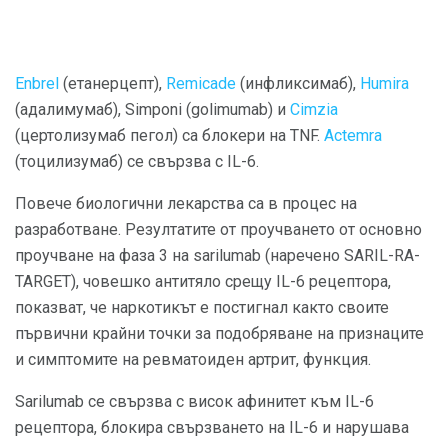
Enbrel
(етанерцепт),
Remicade
(инфликсимаб),
Humira
(адалимумаб), Simponi (golimumab) и
Cimzia
(цертолизумаб пегол) са блокери на TNF.
Actemra
(тоцилизумаб) се свързва с IL-6.
Повече биологични лекарства са в процес на
разработване. Резултатите от проучването от основно
проучване на фаза 3 на sarilumab (наречено SARIL-RA-
TARGET), човешко антитяло срещу IL-6 рецептора,
показват, че наркотикът е постигнал както своите
първични крайни точки за подобряване на признаците
и симптомите на ревматоиден артрит, функция.
Sarilumab се свързва с висок афинитет към IL-6
рецептора, блокира свързването на IL-6 и нарушава