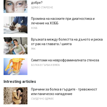
добре?
ЗДРАВО СТАРЕЕНЕ
Промяна на насоките при диагностика и
лечение на ХОББ
ХОББ
Връзката между болестта на дъното и риска
от рак на главата / шията
РАК
Симптоми на неврофраминалната стеноза
БОЛКА В ГЪРБА И ВРАТА
Intresting articles
Причини за болка в гърдите - тревожност
или паническо нападение
СЪРДЕЧНО ЗДРАВЕ