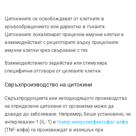
Цитокините се освобождават от клетките в
кръвообращението или директно в тъканта.
Цитокините локализират прицелни имунни клетки и
взаимодействат с рецепторите върху прицелните
имунни клетки чрез свързване с тях.
Взаимодействието задейства или стимулира
специфични отговори от целевите клетки.
Свръхпроизводство на цитокини
Свръхпродукцията или неподходящото производство
на определени цитокини от организма може да
доведе до заболяване. Например, беше установено, че
интерлевкин-1 (IL-1) и
тумор некрозисфактофаг-алфа
(TNF-алфа) се произвеждат в излишък при