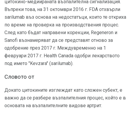
цитокино-медиираната възпалителна сигнализация.
Въпреки това, на 31 октомври 2016 г. FDA отхвърли
sarilumab въз основа на недостатъци, които те откриха
по време на проверка на производствения процес.
След като бъдат направени корекции, Regeneron и
Sanofi възнамеряват да се представят отново за
одобрение през 2017 г. Междувременно на 1
февруари 2017 г. Health Canada одобри лекарството
под името "Kevzara" (sarilumab).
Словото от
Докато цитокините изглеждат като сложен субект, е
важно да се разбере възпалителния процес, който е в
основата на възпалителните видове артрит.