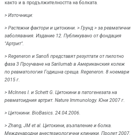
както и в продължителността на болката.
> Източници:
> Растежни фактори и цитокини.
> Грунд
> за ревматични
заболявания.
Издание 12. Публикувано от фондация
"Артрит".
> Regeneron и Sanofi представят резултати от пилотно
фаза 3 Проучване на Sarilumab в Американския колеж
по ревматология Годишна среща.
Regeneron.
8 ноември
2015 г.
> McInnes I. и Schett G. Цитокини в патогенезата на
ревматоидния артрит.
Nature Immunology.
Юни 2007 г.
> Цитокини.
BioBasics.
24.04.2006.
> Zhang, JM et al.
Цитокини, възпаление
и
болка.
Международни анестезиологични клиники.
Пролет 2007.