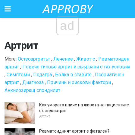
ad
Артрит
More:
Остеоартритът
,
Лечение
,
Живот с
,
Ревматоиден
артрит
,
Повече типове артрит и свързани с тях условия
,
Симптоми
,
Подагра
,
Болка в ставите
,
Псориатичен
артрит
,
Диагноза
,
Причини и рискови фактори
,
Анкилозиращ спондилит
Как умората влияе на живота на пациентите
с остеоартрит
АРТРИТ
Ревматоидният артрит е фатален?