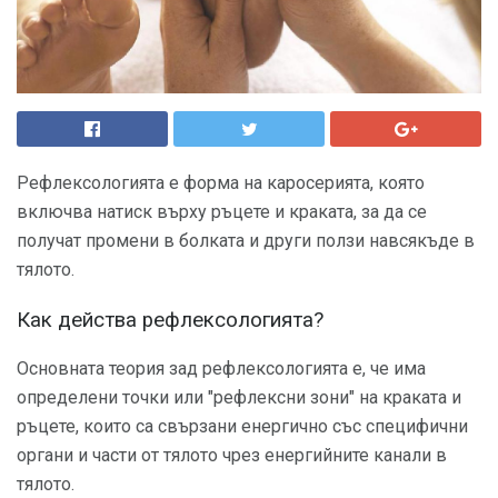
Рефлексологията е форма на каросерията, която
включва натиск върху ръцете и краката, за да се
получат промени в болката и други ползи навсякъде в
тялото.
Как действа рефлексологията?
Основната теория зад рефлексологията е, че има
определени точки или "рефлексни зони" на краката и
ръцете, които са свързани енергично със специфични
органи и части от тялото чрез енергийните канали в
тялото.