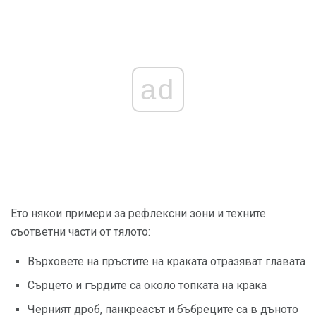
ad
Ето някои примери за рефлексни зони и техните
съответни части от тялото:
Върховете на пръстите на краката отразяват главата
Сърцето и гърдите са около топката на крака
Черният дроб, панкреасът и бъбреците са в дъното