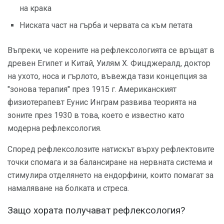
на крака
Ниската част на гърба и червата са към петата
Въпреки, че корените на рефлексологията се връщат в
древен Египет и Китай, Уилям Х. Фицджералд, доктор
на ухото, носа и гърлото, въвежда тази концепция за
"зонова терапия" през 1915 г. Американският
физиотерапевт Еунис Инграм развива теорията на
зоните през 1930 в това, което е известно като
модерна рефлексология.
Според рефлексолозите натискът върху рефлектовите
точки спомага и за балансиране на нервната система и
стимулира отделянето на ендорфини, които помагат за
намаляване на болката и стреса.
Защо хората получават рефлексология?