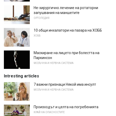
Не-хирургично лечение на ротаторни
запушвания на маншетите
ОРТОПЕДИЯ
10 общи инхалатори на пазара на ХОББ
ХОББ
Маскиране на лицето при болестта на
Паркинсон
МОЗЪЧНА И НЕРВНА СИСТЕМА
Intresting articles
7 важни признаци Някой има инсулт
МОЗЪЧНА И НЕРВНА СИСТЕМА
Произходът и целта на погребенията
КРАЙ НА ОПАСНОСТИТЕ