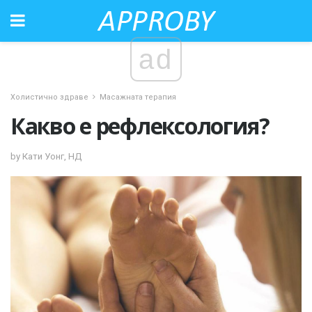
ad
Холистично здраве
Масажната терапия
Какво е рефлексология?
by Кати Уонг, НД