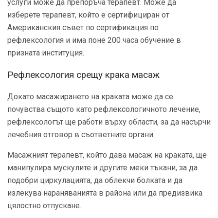
услуги може да препоръча терапевт. Може да
изберете терапевт, който е сертифициран от
Американския съвет по сертификация по
рефлексология и има поне 200 часа обучение в
призната институция.
Рефлексология срещу крака масаж
Докато масажирането на краката може да се
почувства същото като рефлексологичното лечение,
рефлексологът ще работи върху области, за да насърчи
лечебния отговор в съответните органи.
Масажният терапевт, който дава масаж на краката, ще
манипулира мускулите и другите меки тъкани, за да
подобри циркулацията, да облекчи болката и да
излекува нараняванията в района или да предизвика
цялостно отпускане.