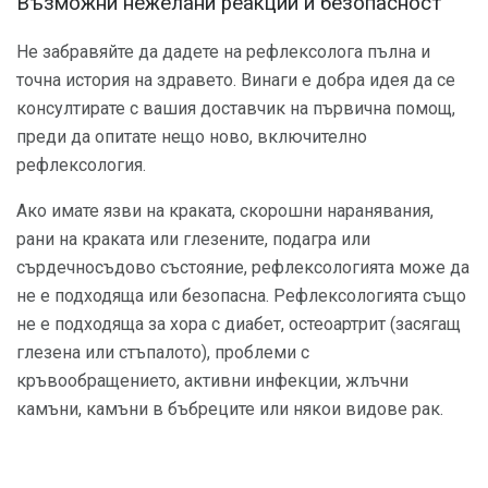
Възможни нежелани реакции и безопасност
Не забравяйте да дадете на рефлексолога пълна и
точна история на здравето. Винаги е добра идея да се
консултирате с вашия доставчик на първична помощ,
преди да опитате нещо ново, включително
рефлексология.
Ако имате язви на краката, скорошни наранявания,
рани на краката или глезените, подагра или
сърдечносъдово състояние, рефлексологията може да
не е подходяща или безопасна. Рефлексологията също
не е подходяща за хора с диабет, остеоартрит (засягащ
глезена или стъпалото), проблеми с
кръвообращението, активни инфекции, жлъчни
камъни, камъни в бъбреците или някои видове рак.