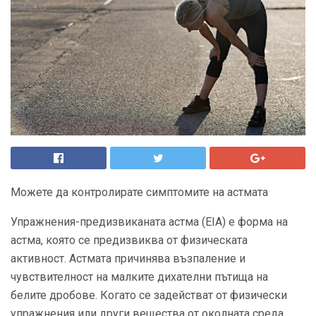
Можете да контролирате симптомите на астмата
Упражнения-предизвиканата астма (EIA) е форма на
астма, която се предизвиква от физическата
активност. Астмата причинява възпаление и
чувствителност на малките дихателни пътища на
белите дробове. Когато се задействат от физически
упражнения или други вещества от околната среда,