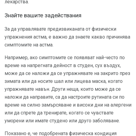
лекарства.
Знайте вашите задействания
За да управлявате предизвиканата от физически
упражнения астма, е важно да знаете какво причинява
симптомите на астма.
Например, ако симптомите се появяват най-често по
време на напрегната дейност в студен, сух въздух,
може да се наложи да се упражнявате на закрито през
зимата или да носите шал или лицева маска, когато
упражнявате навън. Други неща, които може да се
наложи да направите, са да настроите рутината си по
време на силно замърсяване и високи дни на алергени
или да спрете да тренирате, когато се чувствате
уморени или имате студено или друго заболяване.
Показано е, че подобрената физическа кондиция