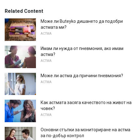
Related Content
Може ли Buteyko дишането да подобри
астмата ми?
АСТМА
Имам ли нужда от пневмония, ако имам
астма?
АСТМА
Може ли астма да причини пневмония?
АСТМА
Как астмата засяга качеството на живот на
човек?
АСТМА
Основни стъпки за мониториране на астма
за по-добър контрол