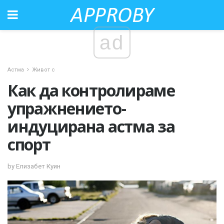
ad
Астма
Живот с
Как да контролираме
упражнението-
индуцирана астма за
спорт
by Елизабет Куин