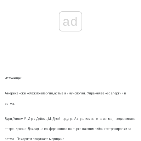
ad
Източници:
Американски колеж по алергия, астма и имунология.
Упражняване с алергии и
астма.
Бури, Уилям У., Д-р и Дейвид М. Джойнър, д-р.
Актуализиране на астма, предизвикана
от тренировка: Доклад на конференцията на върха на олимпийските тренировки за
астма.
Лекарят и спортната медицина