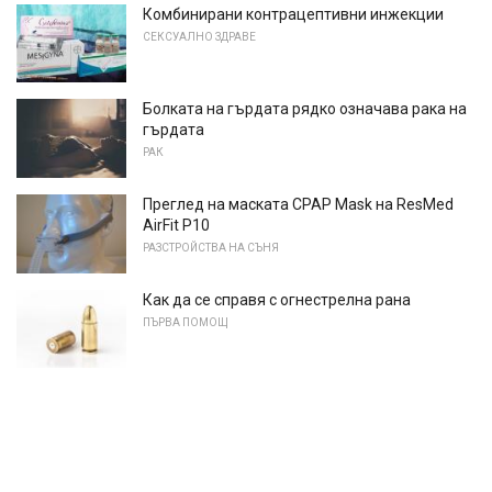
Комбинирани контрацептивни инжекции
СЕКСУАЛНО ЗДРАВЕ
Болката на гърдата рядко означава рака на
гърдата
РАК
Преглед на маската CPAP Mask на ResMed
AirFit P10
РАЗСТРОЙСТВА НА СЪНЯ
Как да се справя с огнестрелна рана
ПЪРВА ПОМОЩ