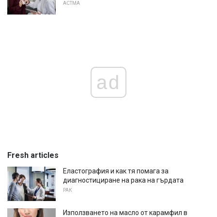
АСТМА
ad
Fresh articles
Еластография и как тя помага за
диагностициране на рака на гърдата
РАК
Използването на масло от карамфил в