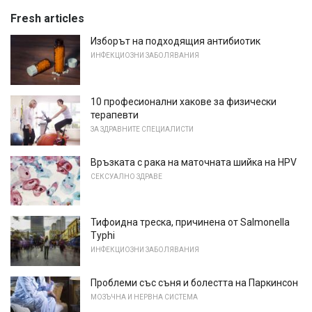
Fresh articles
Изборът на подходящия антибиотик
ИНФЕКЦИОЗНИ ЗАБОЛЯВАНИЯ
10 професионални хакове за физически
терапевти
ЗА ЗДРАВНИТЕ СПЕЦИАЛИСТИ
Връзката с рака на маточната шийка на HPV
СЕКСУАЛНО ЗДРАВЕ
Тифоидна треска, причинена от Salmonella
Typhi
ИНФЕКЦИОЗНИ ЗАБОЛЯВАНИЯ
Проблеми със съня и болестта на Паркинсон
МОЗЪЧНА И НЕРВНА СИСТЕМА