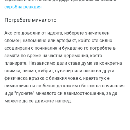
скръбна реакция
.
Погребете миналото
Ако сте доволни от идеята, изберете значителен
спомен, напомняне или артефакт, който сте силно
асоциирали с починалия и буквално го погребете в
земята по време на частна церемония, която
планирате. Независимо дали става дума за конкретна
снимка, писмо, кибрит, сувенир или някаква друга
физическа връзка с близкия човек, идеята тук е
символично и любезно да кажем сбогом на починалия
и да "пуснете" миналото си взаимоотношение, за да
можете да се движите напред.