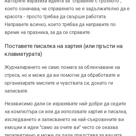
Авторите изразиха идеята за "справяне с грозното",
което означава, че справянето не е задължително да е
красота - просто трябва да свърши работата.
Направете всичко, което трябва да направите по
време на празника, за да се справите.
Поставете писалка на хартия (или пръсти на
клавиатурата)
Журналирането не само помага за облекчаване на
стреса, но и може да ви помогне да обработвате и
организирате мислите и чувствата си, докато ги
записвате.
Независимо дали се изразявате най-добре да седите
на компютъра си или да използвате хартия и писалка,
изследването и записването на най-съкровените ви
емоции и идеи "само за очите ви" често се оказва
терапевтично и може да даде представа за вашата