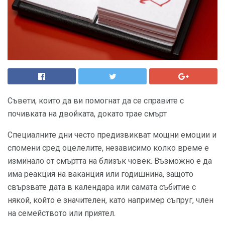
Съвети, които да ви помогнат да се справите с
почивката на двойката, докато трае смърт
Специалните дни често предизвикват мощни емоции и
спомени сред оцелелите, независимо колко време е
изминало от смъртта на близък човек. Възможно е да
има реакция на ваканция или годишнина, защото
свързвате дата в календара или самата събитие с
някой, който е значителен, като например съпруг, член
на семейството или приятел.