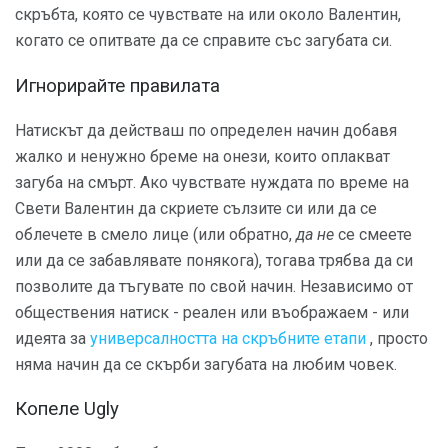
скръбта, която се чувствате на или около Валентин,
когато се опитвате да се справите със загубата си.
Игнорирайте правилата
Натискът да действаш по определен начин добавя
жалко и ненужно бреме на онези, които оплакват
загуба на смърт. Ако чувствате нуждата по време на
Свети Валентин да скриете сълзите си или да се
облечете в смело лице (или обратно,
да не
се смеете
или да се забавлявате понякога), тогава трябва да си
позволите да тъгувате по свой начин. Независимо от
обществения натиск - реален или въображаем - или
идеята за
универсалността на скръбните етапи
, просто
няма начин да се скърби загубата на любим човек.
Копеле Ugly