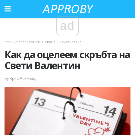
ad
Край на опасностите
Скръб и изнасилване
Как да оцелеем скръбта на
Свети Валентин
by Крис Реймънд