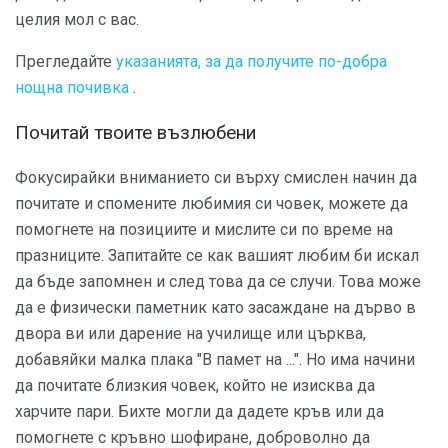
целия мол с вас.
Прегледайте
указанията, за да получите по-добра
нощна почивка
.
Почитай твоите възлюбени
Фокусирайки вниманието си върху смислен начин да
почитате и спомените любимия си човек, можете да
помогнете на позициите и мислите си по време на
празниците. Запитайте се как вашият любим би искал
да бъде запомнен и след това да се случи. Това може
да е физически паметник като засаждане на дърво в
двора ви или дарение на училище или църква,
добавяйки малка плака "В памет на ...". Но има начини
да почитате близкия човек, който не изисква да
харчите пари. Бихте могли да дадете кръв или да
помогнете с кръвно шофиране, доброволно да