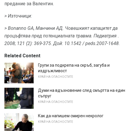
предание за Валентин.
> Източници:
> Bonanno GA, Манчини АД.
Човешкият капацитет да
процъфтява пред потенциалната травма.
Педиатрия
.
2008; 121 (2): 369-375.
Дой: 10.1542 / peds.2007-1648.
Related Content
Групи за подкрепа на скръб, загуба и
издръжливост
КРАЙ НА ОПАСНОСТИТЕ
Думи на вдъхновение след смъртта на един
съпруг
КРАЙ НА ОПАСНОСТИТЕ
Как да напишем смирен некролог
КРАЙ НА ОПАСНОСТИТЕ