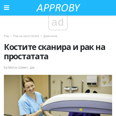
ad
Рак
Рак на простатата
Диагноза
Костите сканира и рак на
простатата
by Матю Шмит, дм