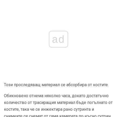
ad
Този проследяващ материал се абсорбира от костите.
Обикновено отнема няколко часа, докато достатъчно
количество от трасиращия материал бъде погълнато от
костите, така че се инжектира рано сутринта и
снимките се снемат от гама камерата по-късно сутрин