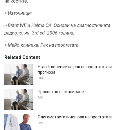
на костите.
> Източници:
> Brant WE и Helms CA: Основи на диагностичната
радиология.
3rd ed.
2006 година.
> Майо клиника.
Рак на простатата .
Related Content
Етап 4 лечение на рак на простатата и
прогноза
РАК
Просветното сканиране
РАК
Олигометастатичен рак на простатата
РАК