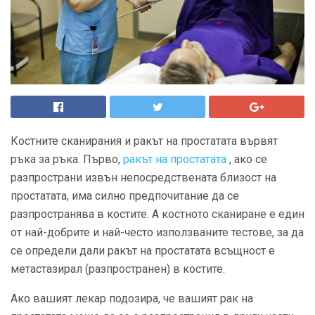
Костните сканирания и ракът на простатата вървят
ръка за ръка. Първо,
ракът на простатата
, ако се
разпространи извън непосредствената близост на
простатата, има силно предпочитание да се
разпространява в костите. А костното сканиране е един
от най-добрите и най-често използваните тестове, за да
се определи дали ракът на простатата всъщност е
метастазирал (разпространен) в костите.
Ако вашият лекар подозира, че вашият рак на