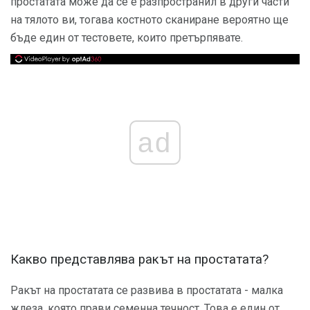
простатата може да се е разпространил в други части
на тялото ви, тогава костното сканиране вероятно ще
бъде един от тестовете, които претърпявате.
ad
Какво представлява ракът на простатата?
Ракът на простатата се развива в простатата - малка
жлеза, която прави семенна течност. Това е един от