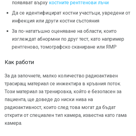
появяват върху
костните рентгенови лъчи
Да се ​​идентифицират костни участъци, увредени от
инфекция или други костни състояния
За по-нататъшно оценяване на области, които
изглеждат абнормни по друг тест, като например
рентгеново, томографско сканиране или ЯМР
Как работи
За да започнете, малко количество радиоактивен
трасиращ материал се инжектира в кръвния поток.
Този материал за тренировка, който е безопасен за
пациента, ще доведе до ниски нива на
радиоактивност, които след това могат да бъдат
открити от специален тип камера, известна като гама
камера.