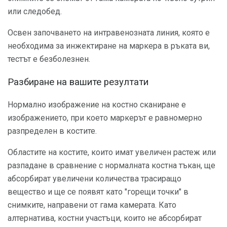
или следобед.
Освен започването на интравенозната линия, която е
необходима за инжектиране на маркера в ръката ви,
тестът е безболезнен.
Разбиране на вашите резултати
Нормално изображение на костно сканиране е
изображението, при което маркерът е равномерно
разпределен в костите.
Областите на костите, които имат увеличен растеж или
разпадане в сравнение с нормалната костна тъкан, ще
абсорбират увеличени количества трасиращо
вещество и ще се появят като "горещи точки" в
снимките, направени от гама камерата. Като
алтернатива, костни участъци, които не абсорбират