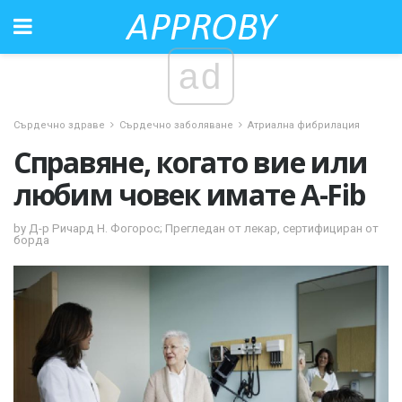
ad
Сърдечно здраве
Сърдечно заболяване
Атриална фибрилация
Справяне, когато вие или
любим човек имате A-Fib
by Д-р Ричард Н. Фогорос; Прегледан от лекар, сертифициран от
борда