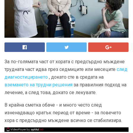
За по-голямата част от хората с предсърдно мъждене
трудната част идва през седмиците или месеците
след
диагностицирането
, докато сте в средата на
вземането на трудни решения
за правилния подход на
лечение, а след това, докато се лекувате.
В крайна сметка обаче - и много често след
изненадващо кратък период от време - за повечето
хора с предсърдно мъждене всичко се стабилизира.