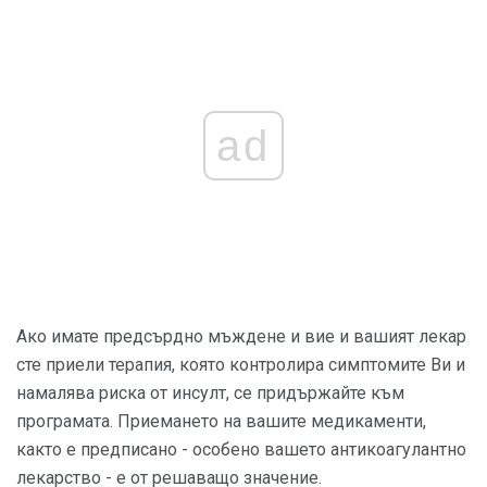
ad
Ако имате предсърдно мъждене и вие и вашият лекар
сте приели терапия, която контролира симптомите Ви и
намалява риска от инсулт, се придържайте към
програмата. Приемането на вашите медикаменти,
както е предписано - особено вашето антикоагулантно
лекарство - е от решаващо значение.