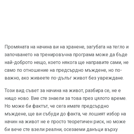
Промяната на начина ви на хранене, загубата на тегло и
започването на тренировъчна програма може да бъде
най-доброто нещо, което някога ще направите сами, не
само по отношение на предсърдно мъждене, но по-
важно, ако живеете по-дълъг живот без увреждане.
Този вид съвет за начина на живот, разбира се, не е
нищо ново. Вие сте знаели за това през цялото време.
Но може би фактът, че сега имате предсърдно
мъждене, ще ви събуди до факта, че лошият избор на
начин на живот не е просто теоретичен риск, но може
би вече сте взели реални, осезаеми данъци върху