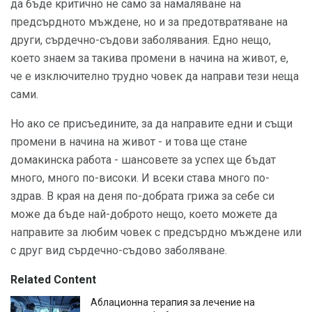
да бъде критично не само за намаляване на
предсърдното мъждене, но и за предотвратяване на
други, сърдечно-съдови заболявания. Едно нещо,
което знаем за такива промени в начина на живот, е,
че е изключително трудно човек да направи тези неща
сами.
Но ако се присъедините, за да направите едни и същи
промени в начина на живот - и това ще стане
домакинска работа - шансовете за успех ще бъдат
много, много по-високи. И всеки става много по-
здрав. В края на деня по-добрата грижа за себе си
може да бъде най-доброто нещо, което можете да
направите за любим човек с предсърдно мъждене или
с друг вид сърдечно-съдово заболяване.
Related Content
Аблационна терапия за лечение на