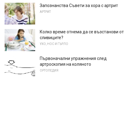
Запознанства Съвети за хора с артрит
АРТРИТ
Колко време отнема да се възстанови от
сливиците?
УХО, НОС И ГЪРЛО
Първоначални упражнения след
артроскопия на коляното
ОРТОПЕДИЯ