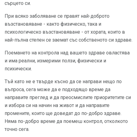
сърцето си.
При всяко заболяване се правят най-доброто
възстановяване - както физическо, така и
психологическо възстановяване - от хората, които в
най-пълна степен се заемат със собственото си здраве.
Поемането на контрола над вашето здраве овластява
и има реални, измерими ползи, физически и
психически.
Тъй като не е твърде късно да се направи нещо по
въпроса, сега може да е подходящо време да
направите преглед и да преосмислите приоритетите си
и избора си на начин на живот и да направите
промените, които ще доведат до по-добро здраве.
Няма по-добро време да поемеш контрол, отколкото
точно сега.