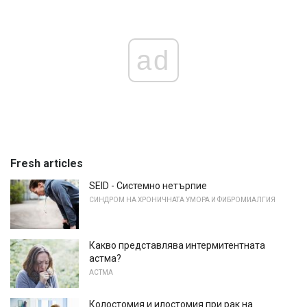
ad
Fresh articles
SEID - Системно нетърпие
СИНДРОМ НА ХРОНИЧНАТА УМОРА И ФИБРОМИАЛГИЯ
Какво представлява интермитентната
астма?
АСТМА
Колостомия и илостомия при рак на