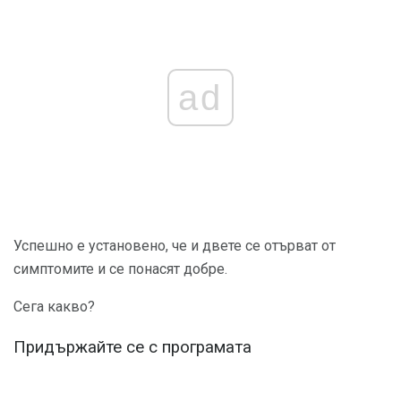
ad
Успешно е установено, че и двете се отърват от
симптомите и се понасят добре.
Сега какво?
Придържайте се с програмата