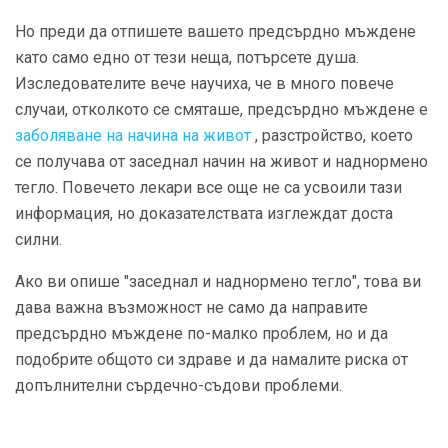
Но преди да отпишете вашето предсърдно мъждене
като само едно от тези неща, потърсете душа.
Изследователите вече научиха, че в много повече
случаи, отколкото се смяташе, предсърдно мъждене е
заболяване на начина на живот
, разстройство, което
се получава от заседнал начин на живот и наднормено
тегло. Повечето лекари все още не са усвоили тази
информация, но доказателствата изглеждат доста
силни.
Ако ви опише "заседнал и наднормено тегло", това ви
дава важна възможност не само да направите
предсърдно мъждене по-малко проблем, но и да
подобрите общото си здраве и да намалите риска от
допълнителни сърдечно-съдови проблеми.