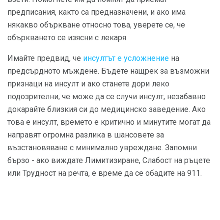
предписания, както са предназначени, и ако има
някакво объркване относно това, уверете се, че
объркването се изясни с лекаря.
Имайте предвид, че
инсултът е усложнение
на
предсърдното мъждене. Бъдете нащрек за възможни
признаци на инсулт и ако станете дори леко
подозрителни, че може да се случи инсулт, незабавно
докарайте близкия си до медицинско заведение. Ако
това е инсулт, времето е критично и минутите могат да
направят огромна разлика в шансовете за
възстановяване с минимално увреждане. Запомни
бързо - ако виждате Лимитизиране, Слабост на ръцете
или Трудност на речта, е време да се обадите на 911.