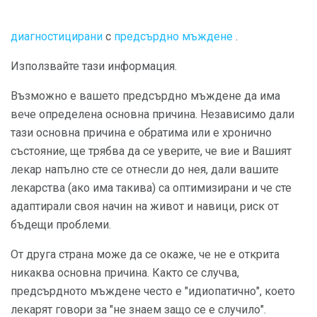
диагностицирани
с
предсърдно мъждене
.
Използвайте тази информация.
Възможно е вашето предсърдно мъждене да има
вече определена основна причина. Независимо дали
тази основна причина е обратима или е хронично
състояние, ще трябва да се уверите, че вие ​​и Вашият
лекар напълно сте се отнесли до нея, дали вашите
лекарства (ако има такива) са оптимизирани и че сте
адаптирали своя начин на живот и навици, риск от
бъдещи проблеми.
От друга страна може да се окаже, че не е открита
никаква основна причина. Както се случва,
предсърдното мъждене често е "идиопатично", което
лекарят говори за "не знаем защо се е случило".