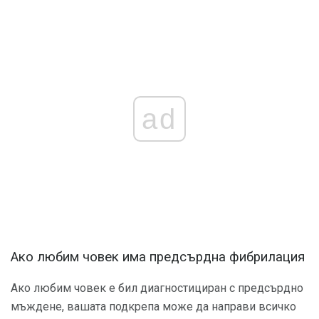
ad
Ако любим човек има предсърдна фибрилация
Ако любим човек е бил диагностициран с предсърдно
мъждене, вашата подкрепа може да направи всичко