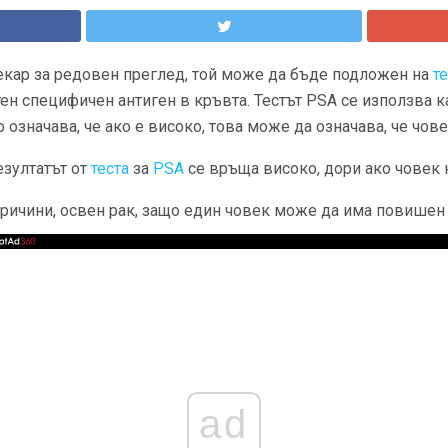
лекар за редовен преглед, той може да бъде подложен на
те
тен специфичен антиген в кръвта. Тестът PSA се използва 
то означава, че ако е високо, това може да означава, че чове
езултатът от
теста
за
PSA
се връща високо, дори ако човек н
причини, освен рак, защо един човек може да има повишен
ad