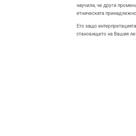
научили, че други промен
етническата принадлежно
Ето защо интерпретацията
становището на Вашия лек