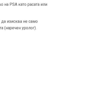
о на PSA като расата или
 да изисква не само
а (наречен уролог).