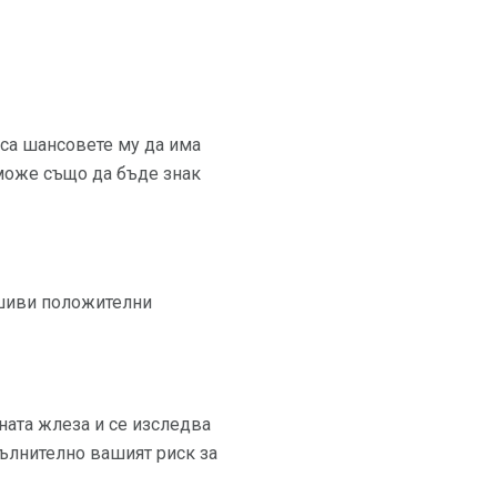
 са шансовете му да има
 може също да бъде знак
алшиви положителни
тната жлеза и се изследва
пълнително вашият риск за