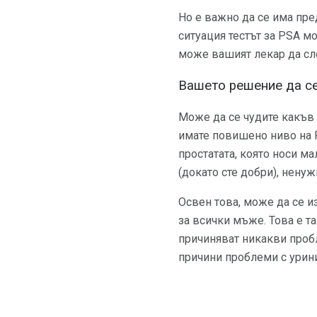
Но е важно да се има пред
ситуация тестът за PSA м
може вашият лекар да сло
Вашето решение да се
Може да се чудите какъв е
имате повишено ниво на 
простатата, която носи ма
(докато сте добри), ненуж
Освен това, може да се из
за всички мъже. Това е та
причиняват никакви проб
причини проблеми с урини