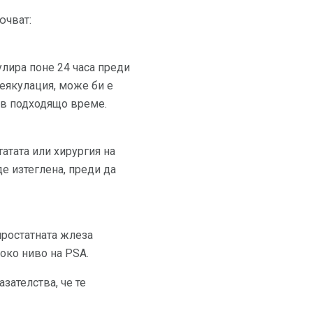
ючват:
улира поне 24 часа преди
 еякулация, може би е
и в подходящо време.
атата или хирургия на
е изтеглена, преди да
простатната жлеза
око ниво на PSA.
зателства, че те