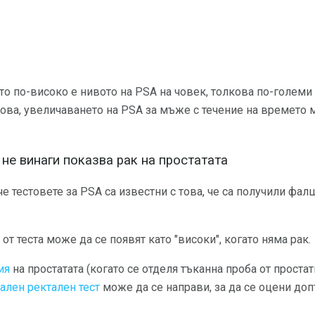
то по-високо е нивото на PSA на човек, толкова по-големи
 това, увеличаването на PSA за мъже с течение на времето
не винаги показва рак на простатата
че тестовете за PSA са известни с това, че са получили ф
 от теста може да се появят като "високи", когато няма рак.
ия
на простатата (когато се отделя тъканна проба от проста
ален ректален тест
може да се направи, за да се оцени до