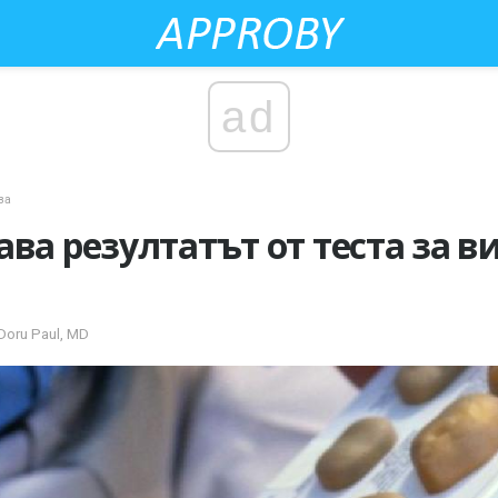
ad
за
ва резултатът от теста за в
Doru Paul, MD