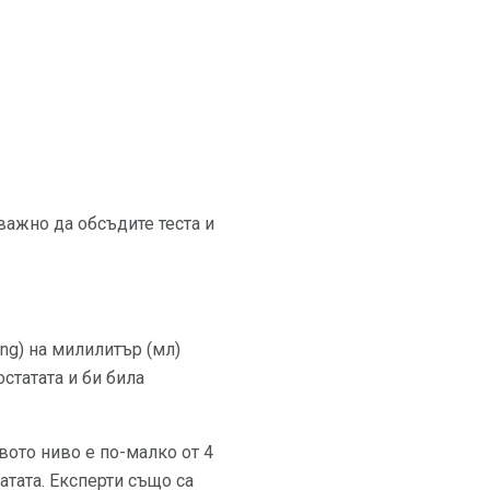
 важно да обсъдите теста и
ng) на милилитър (мл)
остатата и би била
вото ниво е по-малко от 4
атата. Експерти също са