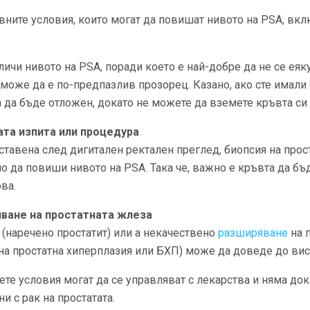
ните условия, които могат да повишат нивото на PSA, вкл
ичи нивото на PSA, поради което е най-добре да не се еяк
а може да е по-предпазлив прозорец. Казано, ако сте имали
а да бъде отложен, докато не можете да вземете кръвта с
та изпита или процедура
ставена след дигитален ректален преглед, биопсия на прост
 да повиши нивото на PSA. Така че, важно е кръвта да бъд
ова.
ване на простатната жлеза
 (наречено простатит) или a
некачествено
разширяване
на 
на простатна хиперплазия или БХП) може да доведе до вис
ете условия могат да се управляват с лекарства и няма дока
и с рак на простатата.