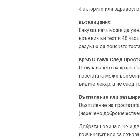
Факторите или здравослов
възклицание
Еякулацията може да увел
кръвния ви тест и 48 час
разумно да поискате тест
Кръв D
rawn
След Проста
Получаването на кръв, съ
простатата може временно
видите лекар, а не след т
Възпаление или разширя
Възпаление на простатата
(наречено доброкачестве
Добрата новина е, че и дв
причиняват или са свързан