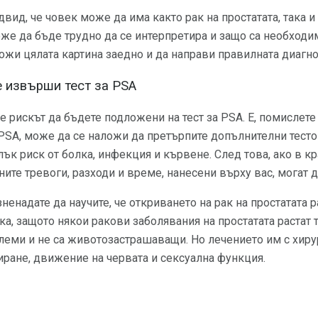
вид, че човек може да има както рак на простатата, така и 
оже да бъде трудно да се интерпретира и защо са необходим
жи цялата картина заедно и да направи правилната диагно
 извърши тест за PSA
 рискът да бъдете подложени на тест за PSA. Е, помислете 
PSA, може да се наложи да претърпите допълнителни тесто
лък риск от болка, инфекция и кървене. След това, ако в к
ните тревоги, разходи и време, нанесени върху вас, могат 
ненадате да научите, че откриването на рак на простатата 
ка, защото някои ракови заболявания на простатата растат 
леми и не са животозастрашаващи. Но лечението им с хиру
ране, движение на червата и сексуална функция.