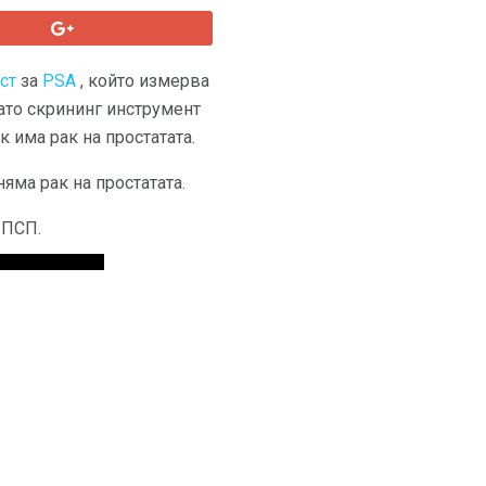
ст
за
PSA
, който измерва
като скрининг инструмент
к има рак на простатата.
яма рак на простатата.
 ПСП.