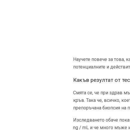
Научете повече за това, к
потенциалните и действит
Какъв резултат от те
Смята се, че при здрав м
кръв. Така че, всичко, ко
препоръчана биопсия на п
Изследването обаче показ
ng / mL и че много мъже и