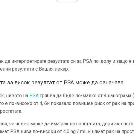
ак да интерпретирате резултата си за PSA по-долу и защо е
елни резултати с Вашия лекар.
ста за висок резултат от PSA може да означава
ъж, нивото на
PSA
трябва да бъде по-малко от 4 нанограма (
ето е по-високо от 4, би показало повишен риск от рак на пр
ростатата.
ва, че човек може да има рак на простатата, дори ако него
мат PSA нива по-високи от 4,0 ng / mL и нямат рак на прост