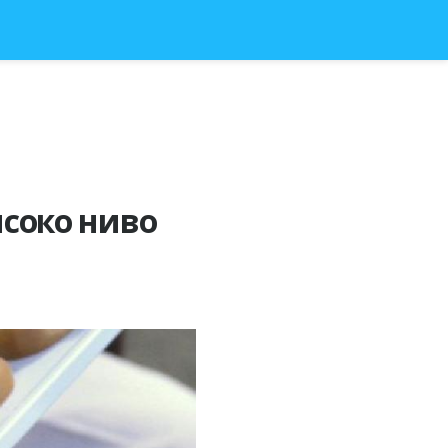
исоко ниво