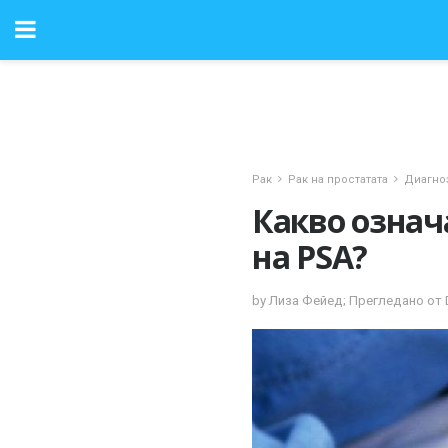
Рак
Рак на простатата
Диагно
Какво означа
на PSA?
by Лиза Фейед; Прегледано от 