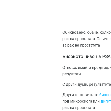
Обикновено, обаче, колко
рак на простатата. Освен
за рак на простатата.
Високото ниво на PSA 
Отново, имайте предвид, 
резултати.
С други думи, резултатите
Други тестове като
биопс
под микроскоп) или
дигит
рак на простатата.