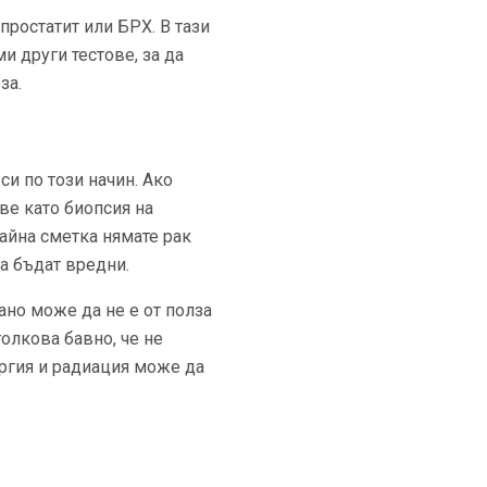
простатит или БРХ. В тази
и други тестове, за да
за.
си по този начин. Ако
ве като биопсия на
райна сметка нямате рак
да бъдат вредни.
рано може да не е от полза
толкова бавно, че не
ргия и радиация може да