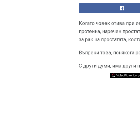
Когато човек отива при 
протеина, наречен проста
за рак на простатата, кое
Въпреки това, понякога р
С други думи, има други 