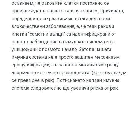
осъзнаем, че раковите клетки постоянно се
произвеждат в нашето тяло като цяло. Причината,
поради която не развиваме всеки ден нови
злокачествени заболявания, е, че тези ракови
клетки "самотни вълци" са идентифицирани от
нашето наблюдение на имунната система и са
унищожени от самото начало. Затова нашата
имунна система не е просто защитен механизъм
срещу инфекции, а е защитен механизъм срещу
анормално клетъчно производство (което може да
се превърне в рак). Потискането на тази имунна
система следователно ще увеличи риска от рак.