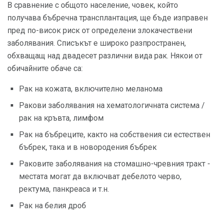
В сравнение с общото население, човек, който
получава бъбречна трансплантация, ще бъде изправен
пред по-висок риск от определени злокачествени
заболявания. Списъкът е широко разпространен,
обхващащ над двадесет различни вида рак. Някои от
обичайните обаче са:
Рак на кожата, включително меланома
Ракови заболявания на хематологичната система /
рак на кръвта, лимфом
Рак на бъбреците, както на собствения си естествен
бъбрек, така и в новородения бъбрек
Раковите заболявания на стомашно-чревния тракт -
местата могат да включват дебелото черво,
ректума, панкреаса и т.н.
Рак на белия дроб