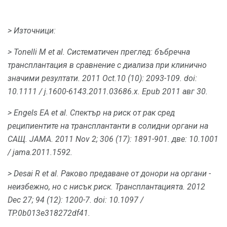
> Източници:
> Tonelli М et al.
Систематичен преглед: бъбречна
трансплантация в сравнение с диализа при клинично
значими резултати.
2011 Oct.10 (10): 2093-109.
doi:
10.1111 / j.1600-6143.2011.03686.x.
Epub 2011 авг 30.
> Engels EA et al.
Спектър на риск от рак сред
реципиентите на трансплантанти в солидни органи на
САЩ.
JAMA.
2011 Nov 2; 306 (17): 1891-901.
две: 10.1001
/ jama.2011.1592.
> Desai R et al.
Раково предаване от донори на органи -
неизбежно, но с нисък риск.
Трансплантацията.
2012
Dec 27; 94 (12): 1200-7.
doi: 10.1097 /
TP.0b013e318272df41.