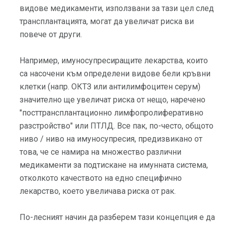
видове медикаменти, използвани за тази цел след
трансплантацията, могат да увеличат риска ви
повече от други.
Например, имуносупресиращите лекарства, които
са насочени към определени видове бели кръвни
клетки (напр. ОКТЗ или антилимфоцитен серум)
значително ще увеличат риска от нещо, наречено
"посттрансплантационно лимфопролиферативно
разстройство" или ПТЛД. Все пак, по-често, общото
ниво / ниво на имуносупресия, предизвикано от
това, че се намира на множество различни
медикаменти за подтискане на имунната система,
отколкото качеството на едно специфично
лекарство, което увеличава риска от рак.
По-лесният начин да разберем тази концепция е да