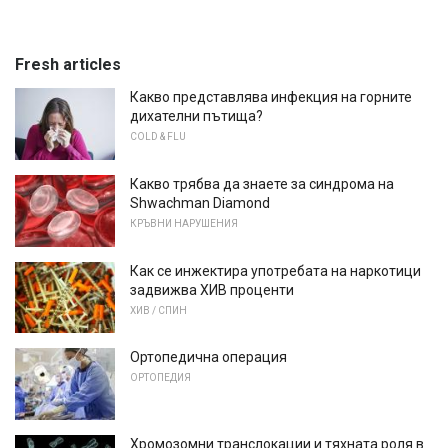
Fresh articles
Какво представлява инфекция на горните
дихателни пътища?
COLD & FLU
Какво трябва да знаете за синдрома на
Shwachman Diamond
КРЪВНИ НАРУШЕНИЯ
Как се инжектира употребата на наркотици
задвижва ХИВ проценти
ХИВ / СПИН
Ортопедична операция
ОРТОПЕДИЯ
Хромозомни транслокации и тяхната роля в