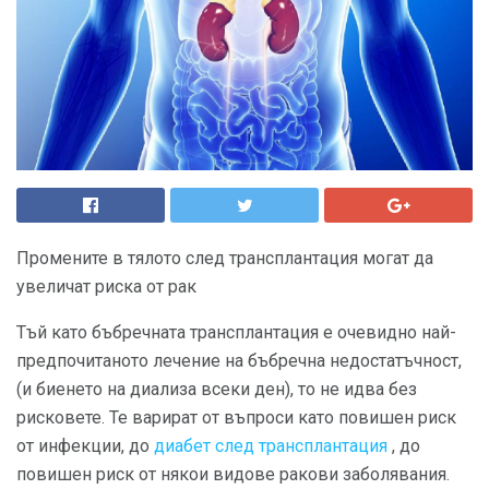
Промените в тялото след трансплантация могат да
увеличат риска от рак
Тъй като бъбречната трансплантация е очевидно най-
предпочитаното лечение на бъбречна недостатъчност,
(и биенето на диализа всеки ден), то не идва без
рисковете. Те варират от въпроси като повишен риск
от инфекции, до
диабет след трансплантация
, до
повишен риск от някои видове ракови заболявания.