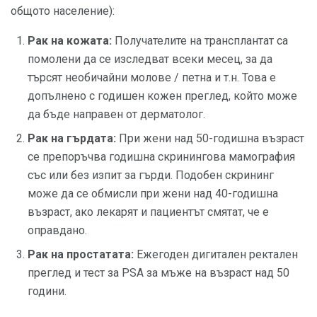
общото население):
Рак на кожата:
Получателите на трансплантат са
помолени да се изследват всеки месец, за да
търсят необичайни молове / петна и т.н. Това е
допълнено с годишен кожен преглед, който може
да бъде направен от дерматолог.
Рак на гърдата:
При жени над 50-годишна възраст
се препоръчва годишна скринингова мамография
със или без изпит за гърди. Подобен скрининг
може да се обмисли при жени над 40-годишна
възраст, ако лекарят и пациентът смятат, че е
оправдано.
Рак на простатата:
Ежегоден дигитален ректален
преглед и тест за PSA за мъже на възраст над 50
години.