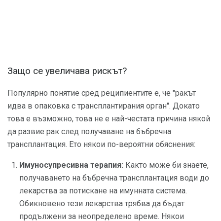
Защо се увеличава рискът?
Популярно понятие сред реципиентите е, че "ракът
идва в опаковка с трансплантирания орган". Докато
това е възможно, това не е най-честата причина някой
да развие рак след получаване на бъбречна
трансплантация. Ето някои по-вероятни обяснения:
Имуносупресивна терапия:
Както може би знаете,
получаването на бъбречна трансплантация води до
лекарства за потискане на имунната система.
Обикновено тези лекарства трябва да бъдат
продължени за неопределено време. Някои