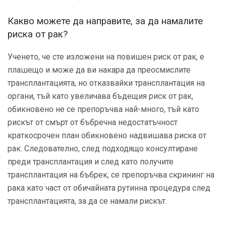
Какво можете да направите, за да намалите
риска от рак?
Ученето, че сте изложени на повишен риск от рак, е
плашещо и може да ви накара да преосмислите
трансплантацията, но отказвайки трансплантация на
органи, тъй като увеличава бъдещия риск от рак,
обикновено не се препоръчва най-много, тъй като
рискът от смърт от бъбречна недостатъчност
краткосрочен план обикновено надвишава риска от
рак. Следователно, след подходящо консултиране
преди трансплантация и след като получите
трансплантация на бъбрек, се препоръчва скрининг на
рака като част от обичайната рутинна процедура след
трансплантацията, за да се намали рискът.