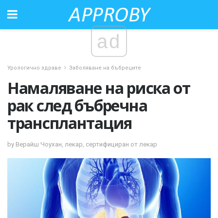
ad
Урологично здраве
Заболяване на бъбреците
Намаляване на риска от
рак след бъбречна
трансплантация
by Верайш Чоухан, лекар, сертифициран от лекар