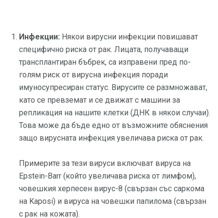
Инфекции:
Някои вирусни инфекции повишават
специфично риска от рак. Лицата, получаващи
трансплантиран бъбрек, са изправени пред по-
голям риск от вирусна инфекция поради
имуносупресиран статус. Вирусите се размножават,
като се превземат и се движат с машини за
репликация на нашите клетки (ДНК в някои случаи).
Това може да бъде едно от възможните обяснения
защо вирусната инфекция увеличава риска от рак.
Примерите за тези вируси включват вируса на
Epstein-Barr (който увеличава риска от лимфом),
човешкия херпесен вирус-8 (свързан със саркома
на Kaposi) и вируса на човешки папилома (свързан
с рак на кожата).