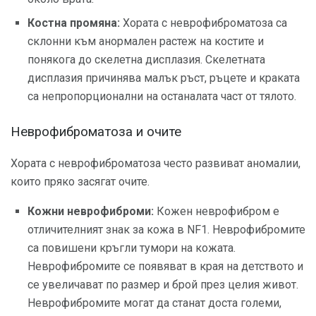
Костна промяна:
Хората с неврофиброматоза са
склонни към анормален растеж на костите и
понякога до скелетна дисплазия. Скелетната
дисплазия причинява малък ръст, ръцете и краката
са непропорционални на останалата част от тялото.
Неврофиброматоза и очите
Хората с неврофиброматоза често развиват аномалии,
които пряко засягат очите.
Кожни неврофиброми:
Кожен неврофибром е
отличителният знак за кожа в NF1. Неврофибромите
са повишени кръгли тумори на кожата.
Неврофибромите се появяват в края на детството и
се увеличават по размер и брой през целия живот.
Неврофибромите могат да станат доста големи,