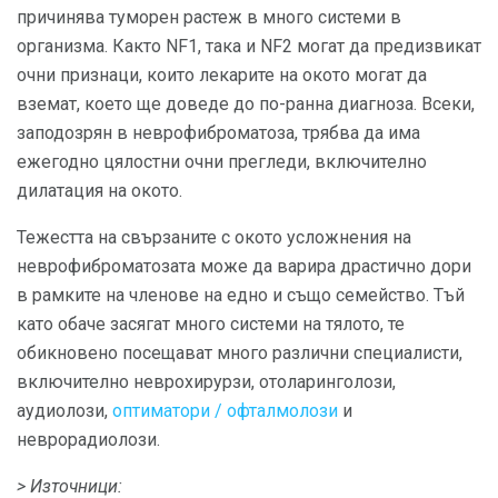
причинява туморен растеж в много системи в
организма. Както NF1, така и NF2 могат да предизвикат
очни признаци, които лекарите на окото могат да
вземат, което ще доведе до по-ранна диагноза. Всеки,
заподозрян в неврофиброматоза, трябва да има
ежегодно цялостни очни прегледи, включително
дилатация на окото.
Тежестта на свързаните с окото усложнения на
неврофиброматозата може да варира драстично дори
в рамките на членове на едно и също семейство. Тъй
като обаче засягат много системи на тялото, те
обикновено посещават много различни специалисти,
включително неврохирурзи, отоларинголози,
аудиолози,
оптиматори / офталмолози
и
неврорадиолози.
> Източници: