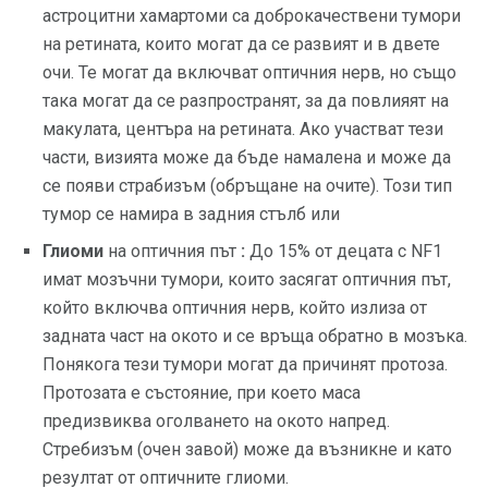
астроцитни хамартоми са доброкачествени тумори
на ретината, които могат да се развият и в двете
очи. Те могат да включват оптичния нерв, но също
така могат да се разпространят, за да повлияят на
макулата, центъра на ретината. Ако участват тези
части, визията може да бъде намалена и може да
се появи страбизъм (обръщане на очите). Този тип
тумор се намира в задния стълб или
Глиоми
на оптичния път
:
До 15% от децата с NF1
имат мозъчни тумори, които засягат оптичния път,
който включва оптичния нерв, който излиза от
задната част на окото и се връща обратно в мозъка.
Понякога тези тумори могат да причинят протоза.
Протозата е състояние, при което маса
предизвиква оголването на окото напред.
Стребизъм (очен завой) може да възникне и като
резултат от оптичните глиоми.