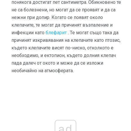
понякога достигат пет сантиметра. Обикновено те
не са болезнени, но могат да се проявят и да са
нежни при допир. Когато се появят около
клепачите, те могат да причинят възпаление и
инфекции като
блефарит
. Те могат също така да
причинят изкривявания на клепачите като птозис,
където клепачите висят по-ниско, отколкото е
необходимо, и ектопион, където долния клепач
пада далеч от окото и може да се изложи
необичайно на атмосферата.
ad