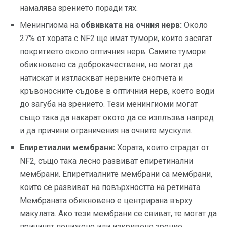
намалява зрението поради тях.
Менингиома на
обвивката на очния нерв:
Около
27% от хората с NF2 ще имат тумори, които засягат
покритието около оптичния нерв. Самите тумори
обикновено са доброкачествени, но могат да
натискат и изтласкват нервните снопчета и
кръвоносните съдове в оптичния нерв, което води
до загуба на зрението. Тези менингиоми могат
също така да накарат окото да се изплъзва напред
и да причини ограничения на очните мускули.
Епиретиални мембрани:
Хората, които страдат от
NF2, също така лесно развиват епиретинални
мембрани. Епиретиалните мембрани са мембрани,
които се развиват на повърхността на ретината.
Мембраната обикновено е центрирана върху
макулата. Ако тези мембрани се свиват, те могат да
причинят понижено или изкривено зрение.