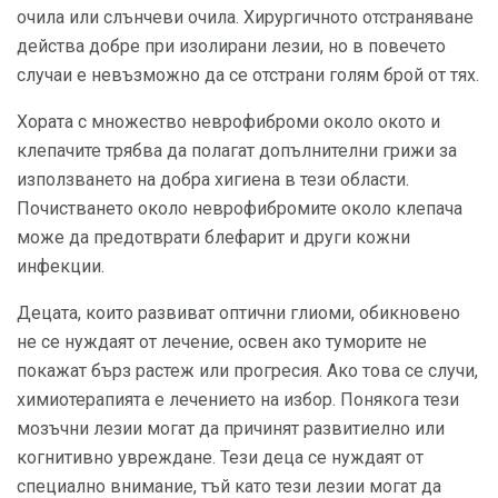
очила или слънчеви очила. Хирургичното отстраняване
действа добре при изолирани лезии, но в повечето
случаи е невъзможно да се отстрани голям брой от тях.
Хората с множество неврофиброми около окото и
клепачите трябва да полагат допълнителни грижи за
използването на добра хигиена в тези области.
Почистването около неврофибромите около клепача
може да предотврати блефарит и други кожни
инфекции.
Децата, които развиват оптични глиоми, обикновено
не се нуждаят от лечение, освен ако туморите не
покажат бърз растеж или прогресия. Ако това се случи,
химиотерапията е лечението на избор. Понякога тези
мозъчни лезии могат да причинят развитиелно или
когнитивно увреждане. Тези деца се нуждаят от
специално внимание, тъй като тези лезии могат да