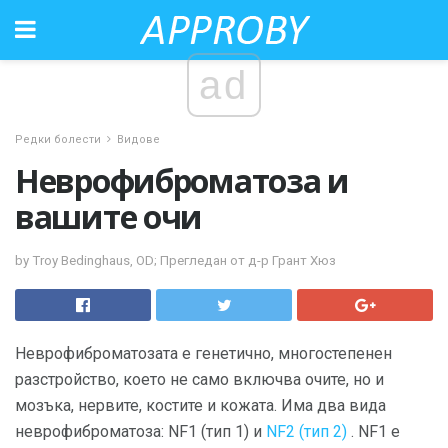
ad
Редки болести
Видове
Неврофиброматоза и
вашите очи
by Troy Bedinghaus, OD; Прегледан от д-р Грант Хюз
Неврофиброматозата е генетично, многостепенен
разстройство, което не само включва очите, но и
мозъка, нервите, костите и кожата. Има два вида
неврофиброматоза: NF1 (тип 1) и
NF2 (тип 2)
. NF1 е