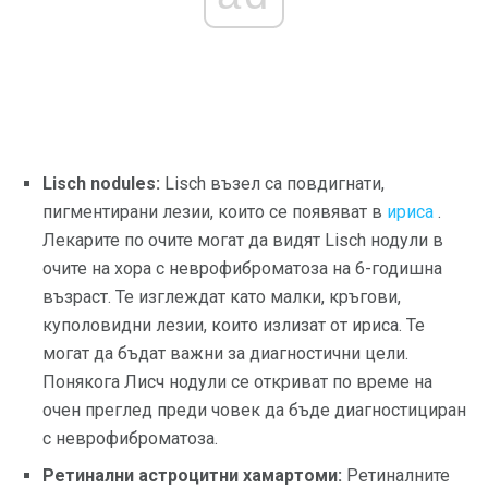
Lisch nodules:
Lisch възел са повдигнати,
пигментирани лезии, които се появяват в
ириса
.
Лекарите по очите могат да видят Lisch нодули в
очите на хора с неврофиброматоза на 6-годишна
възраст. Те изглеждат като малки, кръгови,
куполовидни лезии, които излизат от ириса. Те
могат да бъдат важни за диагностични цели.
Понякога Лисч нодули се откриват по време на
очен преглед преди човек да бъде диагностициран
с неврофиброматоза.
Ретинални астроцитни хамартоми:
Ретиналните