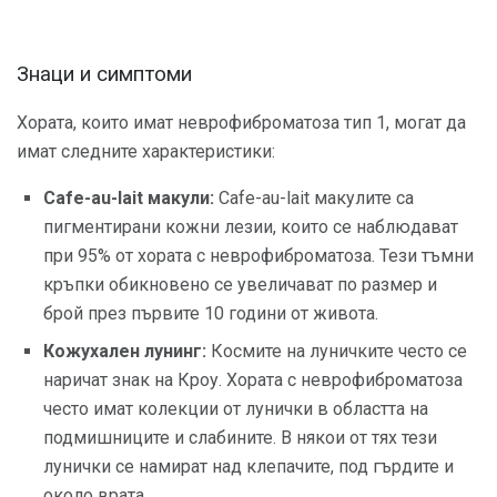
Знаци и симптоми
Хората, които имат неврофиброматоза тип 1, могат да
имат следните характеристики:
Cafe-au-lait макули:
Cafe-au-lait макулите са
пигментирани кожни лезии, които се наблюдават
при 95% от хората с неврофиброматоза. Тези тъмни
кръпки обикновено се увеличават по размер и
брой през първите 10 години от живота.
Кожухален лунинг:
Космите на луничките често се
наричат ​​знак на Кроу. Хората с неврофиброматоза
често имат колекции от лунички в областта на
подмишниците и слабините. В някои от тях тези
лунички се намират над клепачите, под гърдите и
около врата.