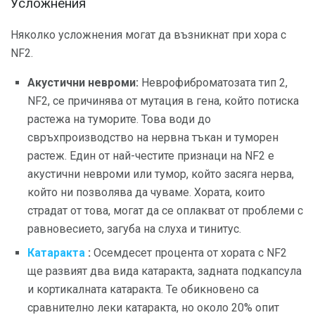
Усложнения
Няколко усложнения могат да възникнат при хора с
NF2.
Акустични невроми:
Неврофиброматозата тип 2,
NF2, се причинява от мутация в гена, който потиска
растежа на туморите. Това води до
свръхпроизводство на нервна тъкан и туморен
растеж. Един от най-честите признаци на NF2 е
акустични невроми или тумор, който засяга нерва,
който ни позволява да чуваме. Хората, които
страдат от това, могат да се оплакват от проблеми с
равновесието, загуба на слуха и тинитус.
Катаракта
:
Осемдесет процента от хората с NF2
ще развият два вида катаракта, задната подкапсула
и кортикалната катаракта. Те обикновено са
сравнително леки катаракта, но около 20% опит