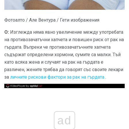
Фотоалто / Але Вентура / Гети изображения
О:
Изглежда няма явно увеличение между употребата
на противозачатъчни хапчета и повишен риск от рак на
гърдата. Въпреки че противозачатъчните хапчета
съдържат определени хормони, сумите са малки. Тъй
като всяка жена и случаят на рак на гърдата е
различен, жените трябва да говорят със своите лекари
за
личните рискови фактори за рак на гърдата
.
ad