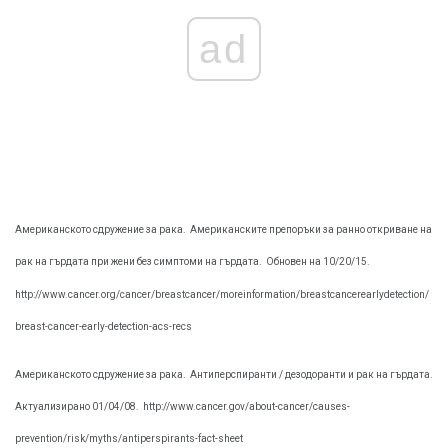
ad
Американското сдружение за рака.
Американските препоръки за ранно откриване на
рак на гърдата при жени без симптоми на гърдата.
Обновен на 10/20/15.
http://www.cancer.org/cancer/breastcancer/moreinformation/breastcancerearlydetection/
breast-cancer-early-detection-acs-recs
Американското сдружение за рака.
Антиперспиранти / дезодоранти и рак на гърдата.
Актуализирано 01/04/08.
http://www.cancer.gov/about-cancer/causes-
prevention/risk/myths/antiperspirants-fact-sheet