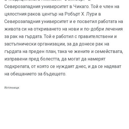
Северозападния университет в Чикаго. Той е член на
цялостния раков център на Робърт Х. Лури в
Северозападния университет и е посветил работата на
живота си на откриването на нови и по-добри лечения
за рак на гърдата. Той е работил с правителствени и
застъпнически организации, за да донесе рак на
гърдата на преден план, така че жените и семействата,
изправени пред болестта, да могат да намерят
подкрепата, от която се нуждаят днес, и да се надяват
на обещанието за бъдещето.
Източници: