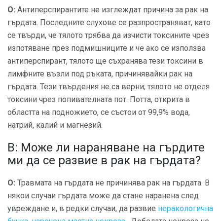
О:
Антиперспирантите не изглеждат причина за рак на
гърдата. Последните слухове се разпространяват, като
се твърди, че тялото трябва да изчисти токсините чрез
изпотяване през подмишниците и че ако се използва
антиперспирант, тялото ще съхранява тези токсини в
лимфните възли под ръката, причинявайки рак на
гърдата. Тези твърдения не са верни; тялото не отделя
токсини чрез попивателната пот. Потта, открита в
областта на подножието, се състои от 99,9% вода,
натрий, калий и магнезий.
В: Може ли нараняване на гърдите
ми да се развие в рак на гърдата?
О:
Травмата на гърдата не причинява рак на гърдата. В
някои случаи гърдата може да стане наранена след
увреждане и, в редки случаи, да развие
неракологична