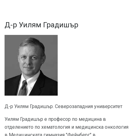
Д-р Уилям Градишър
Д-р Уилям Градишър. Северозападния университет
Уилям Градишър е професор по медицина в
отделението по хематология и медицинска онкология
в Медицинската гимназия "Фейнберг" в