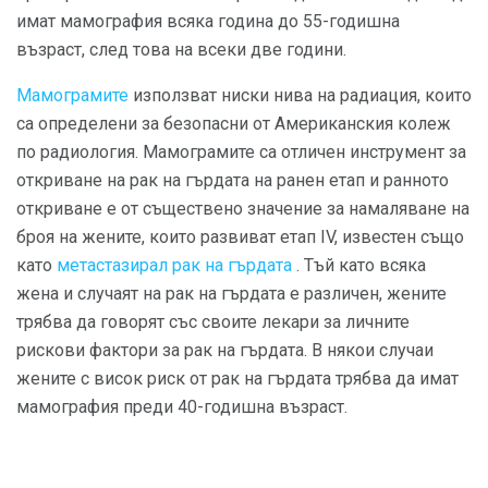
имат мамография всяка година до 55-годишна
възраст, след това на всеки две години.
Мамограмите
използват ниски нива на радиация, които
са определени за безопасни от Американския колеж
по радиология. Мамограмите са отличен инструмент за
откриване на рак на гърдата на ранен етап и ранното
откриване е от съществено значение за намаляване на
броя на жените, които развиват етап IV, известен също
като
метастазирал рак на гърдата
. Тъй като всяка
жена и случаят на рак на гърдата е различен, жените
трябва да говорят със своите лекари за личните
рискови фактори за рак на гърдата. В някои случаи
жените с висок риск от рак на гърдата трябва да имат
мамография преди 40-годишна възраст.