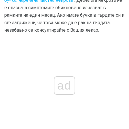
бучка, наречена мастна некроза
. Дебелата некроза не
е опасна, а симптомите обикновено изчезват в
рамките на един месец. Ако имате бучка в гърдите си и
сте загрижени, че това може да е рак на гърдата,
незабавно се консултирайте с Вашия лекар.
ad