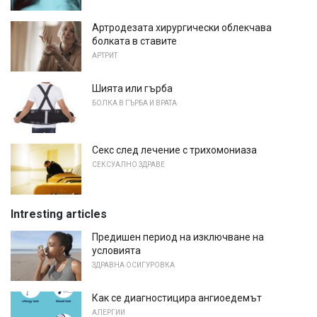
Артродезата хирургически облекчава
болката в ставите
АРТРИТ
Шията или гърба
БОЛКА В ГЪРБА И ВРАТА
Секс след лечение с трихомониаза
СЕКСУАЛНО ЗДРАВЕ
Intresting articles
Предишен период на изключване на
условията
ЗДРАВНА ОСИГУРОВКА
Как се диагностицира ангиоедемът
АЛЕРГИИ