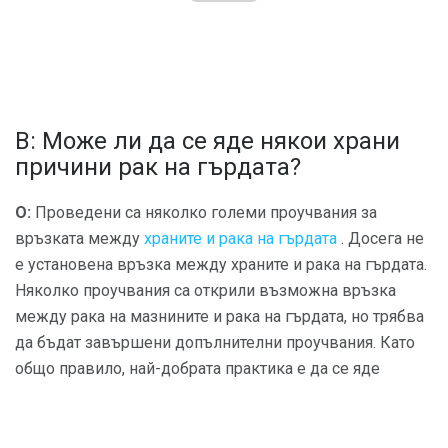
В: Може ли да се яде някои храни
причини рак на гърдата?
О:
Проведени са няколко големи проучвания за
връзката между
храните и рака на гърдата
. Досега не
е установена връзка между храните и рака на гърдата.
Няколко проучвания са открили възможна връзка
между рака на мазнините и рака на гърдата, но трябва
да бъдат завършени допълнителни проучвания. Като
общо правило, най-добрата практика е да се яде