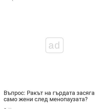
ad
Въпрос: Ракът на гърдата засяга
само жени след менопаузата?