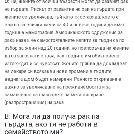
О:
Не, жените от всички възрасти могат да развият рак
на гърдата. Рискът от развитие на рак на гърдата при
жените се увеличава, тъй като тя остарява, което е
важно за всички жени на 40 и повече години да имат
годишна мамография. Американското сдружение за
рака казва, че самостоятелните изпити за гърди са по
избор за жени над 20 години, но препоръчва на жените
да са запознати с това, как гърдите им обикновено
изглеждат и се чувстват. Жените трябва да докладват
на лекаря си всякакви нови промени в гърдите,
веднага щом бъдат намерени. Ранното откриване е
важно за увеличаване на преживяемостта и за
намаляване на шансовете за метастазиране
(разпространение) на рака.
В: Мога ли да получа рак на
гърдата, ако тя не работи в
семейството ми?