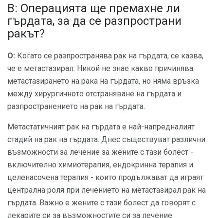
В: Операцията ще премахне ли
гърдата, за да се разпространи
ракът?
О:
Когато се разпространява рак на гърдата, се казва,
че е метастазирал. Никой не знае какво причинява
метастазирането на рака на гърдата, но няма връзка
между хирургичното отстраняване на гърдата и
разпространението на рак на гърдата.
Метастатичният рак на гърдата е най-напредналият
стадий на рак на гърдата. Днес съществуват различни
възможности за лечение за жените с тази болест -
включително химиотерапия, ендокринна терапия и
целенасочена терапия - които продължават да играят
централна роля при лечението на метастазирал рак на
гърдата. Важно е жените с тази болест да говорят с
лекарите си за възможностите си за лечение.