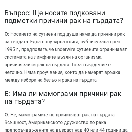
Въпрос: Ще носите подковани
подметки причини рак на гърдата?
О:
Носенето на сутиени под душа няма да причини рак
на гърдата. Една популярна книга, публикувана през
1995 г., предполага, че underwire сутиените ограничават
системата на лимфните възли на организма,
причинявайки рак на гърдата. Това твърдение е
неточно. Няма проучвания, които да намерят връзка
между избора на бельо и рака на гърдата.
В: Има ли мамограми причини рак
на гърдата?
О:
Не, мамограмите не причиняват рак на гърдата.
Всъщност, Американското дружество по рака
препоръчва жените на възраст над 40 или 44 години да