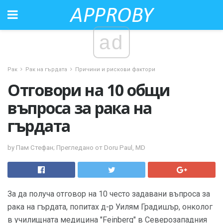
ad
Рак
Рак на гърдата
Причини и рискови фактори
Отговори на 10 общи
въпроса за рака на
гърдата
by Пам Стефан; Прегледано от Doru Paul, MD
За да получа отговор на 10 често задавани въпроса за
рака на гърдата, попитах д-р Уилям Градишър, онколог
в училищната медицина "Feinberg" в Северозападния