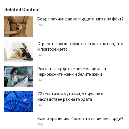
Related Content
Беър причини рак на гърдата: мит или факт?
РАК
Стресът е рисков фактор за рака на гърдата
и повторението
РАК
Ракът на гърдата е вече същият за
чернокожите жени и белите жени
РАК
72 генетични мутации, свързани с
наследствен рак на гърдата
РАК
Какво причинява болката в левия ми гърди?
РАК