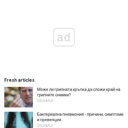
ad
Fresh articles
Може ли грипната кръпка да сложи край на
грипните снимки?
COLD & FLU
Бактериална пневмония - причини, симптоми
и превенция
COLD & FLU