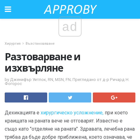
ad
Хирургия
Възстановяване
Разтоварване и
изхвърляне
by Дженифър Уитлок, RN, MSN, FN; Прегледано от д-р Ричард Н.
Фогорос
Дехикацията е
хирургическо усложнение,
при което
краищата на раната вече не отговарят. Известно е
също като "отделяне на раната". Здравата, лечебна рана
трябва да бъде добре приближена, което означава, че