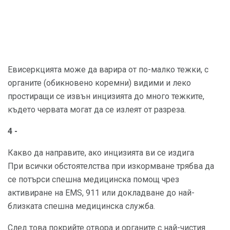
Евисеркцията може да варира от по-малко тежки, с
органите (обикновено коремни) видими и леко
простиращи се извън инцизията до много тежките,
където червата могат да се излеят от разреза.
4 -
Какво да направите, ако инцизията ви се издига
При всички обстоятелства при изкормване трябва да
се потърси спешна медицинска помощ чрез
активиране на EMS, 911 или докладване до най-
близката спешна медицинска служба.
След това покрийте отвора и органите с най-чистия