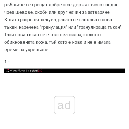
ръбовете се срещат добре и се държат тясно заедно
чрез шевове, скоби или друг начин за затваряне.
Когато разрезът лекува, раната се запълва с нова
тъкан, наречена "гранулация" или "гранулираща тъкан".
Тази нова тъкан не е толкова силна, колкото
обикновената кожа, тъй като е нова и не е имала
време за укрепване.
1 -
ad