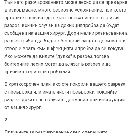
Тъй като разочарованието може лесно да се превърне
в изкормване, много сериозно усложнение, при което
органите започват да се изтласкват извън открития
разрез, всички случаи на дехикция трябва да бъдат
съобщени на вашия хирург. Дори малки разкъсвания в
разрез трябва да бъдат обсъдени, защото дори малък
отвор е врата към инфекцията и трябва да се лекува.
Ако можете да видите "дупка" в разрез, тогава
бактериите лесно могат да влязат в разрез и да
причинят сериозни проблеми.
В краткосрочен план, ако сте покрили вашето разреза
с превръзка или имате чисти превръзки, покрийте
разрез, докато не получите допълнителни инструкции
от вашия хирург.
2 -
Причините за разочарование след операцията