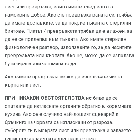
лист или превръзка, които имате, след като го
намокрите добре. Ако сте превръзка раната си, трябва
да имате доставките, за да покрие тъканта с стерилни
бинтове. Платът / превръзката трябва да е влажен, за
да не се прилепва към тъканта. Ако имате стерилен
физиологичен разтвор, използвайте го, за да наситите
превръзката или кърпата. Ако не, може да се използва
бутилирана или чешмяна вода.
Ако нямате превръзки, може да използвате чиста
кърпа или лист.
ПРИ НИКАКВИ ОБСТОЯТЕЛСТВА не
бива да се
опитвате да изтласкате органите обратно в коремната
кухина. Ако се е случило най-лошият сценарий и
бръчките на червата са изтласкани от разреза,
съберете ги в мократа лист или превръзка и запазете
пациента спокоен и седнал или легнал.