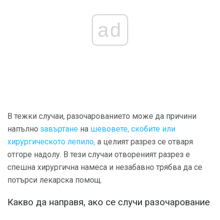
ad
В тежки случаи, разочарованието може да причини
напълно
завъртане
на
шевовете, скобите или
хирургическото лепило,
а целият разрез се отваря
отгоре надолу. В тези случаи отвореният разрез е
спешна хирургична намеса и незабавно трябва да се
потърси лекарска помощ.
Какво да направя, ако се случи разочарование