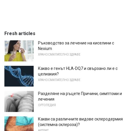
Fresh articles
Ръководство за лечение на киселини с
Nexium
ХРАНОСМИЛАТЕЛНО ЗДРАВЕ
Какво е генът HLA-DQ7 и свързано ли е с
целиакия?
ХРАНОСМИЛАТЕЛНО ЗДРАВЕ
Разделяне на ръцете Причини, симптоми и
лечения
ОРТОПЕДИЯ
Какви са различните видове склеродермия
(системна склероза)?
АРТРИТ