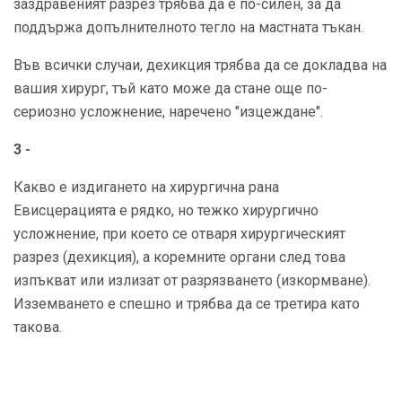
заздравеният разрез трябва да е по-силен, за да
поддържа допълнителното тегло на мастната тъкан.
Във всички случаи, дехикция трябва да се докладва на
вашия хирург, тъй като може да стане още по-
сериозно усложнение, наречено "изцеждане".
3 -
Какво е издигането на хирургична рана
Евисцерацията е рядко, но тежко хирургично
усложнение, при което се отваря хирургическият
разрез (дехикция), а коремните органи след това
изпъкват или излизат от разрязването (изкормване).
Изземването е спешно и трябва да се третира като
такова.