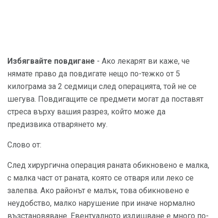
Избягвайте повдигане
- Ако лекарят ви каже, че
нямате право да повдигате нещо по-тежко от 5
килограма за 2 седмици след операцията, той не се
шегува. Повдигащите се предмети могат да поставят
стреса върху вашия разрез, който може да
предизвика отварянето му.
Слово от:
След хирургична операция раната обикновено е малка,
с малка част от раната, която се отваря или леко се
залепва. Ако районът е малък, това обикновено е
неудобство, малко нарушение при иначе нормално
възстановяване. Евентуалното издишване е много по-