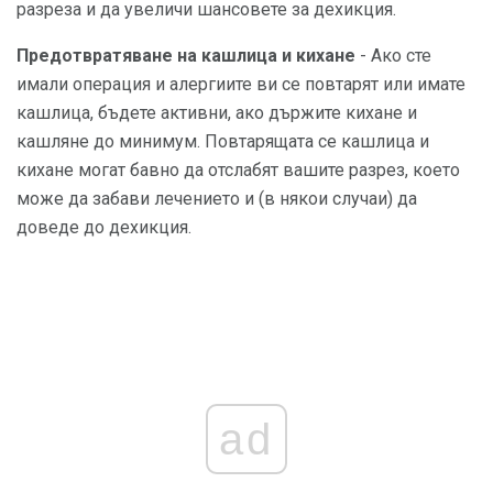
разреза и да увеличи шансовете за дехикция.
Предотвратяване на кашлица и кихане
- Ако сте
имали операция и алергиите ви се повтарят или имате
кашлица, бъдете активни, ако държите кихане и
кашляне до минимум. Повтарящата се кашлица и
кихане могат бавно да отслабят вашите разрез, което
може да забави лечението и (в някои случаи) да
доведе до дехикция.
ad