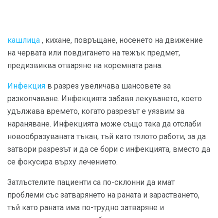
кашлица
, кихане, повръщане, носенето на движение
на червата или повдигането на тежък предмет,
предизвиква отваряне на коремната рана.
Инфекция
в разрез увеличава шансовете за
разкопчаване. Инфекцията забавя лекуването, което
удължава времето, когато разрезът е уязвим за
нараняване. Инфекцията може също така да отслаби
новообразуваната тъкан, тъй като тялото работи, за да
затвори разрезът и да се бори с инфекцията, вместо да
се фокусира върху лечението.
Затлъстелите пациенти са по-склонни да имат
проблеми със затварянето на раната и зарастването,
тъй като раната има по-трудно затваряне и