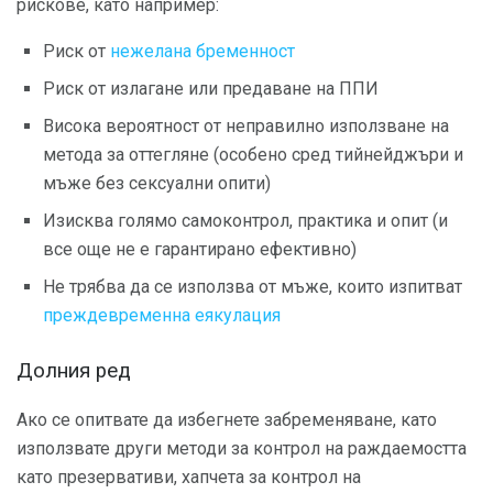
рискове, като например:
Риск от
нежелана бременност
Риск от излагане или предаване на ППИ
Висока вероятност от неправилно използване на
метода за оттегляне (особено сред тийнейджъри и
мъже без сексуални опити)
Изисква голямо самоконтрол, практика и опит (и
все още не е гарантирано ефективно)
Не трябва да се използва от мъже, които изпитват
преждевременна еякулация
Долния ред
Ако се опитвате да избегнете забременяване, като
използвате други методи за контрол на раждаемостта
като презервативи, хапчета за контрол на