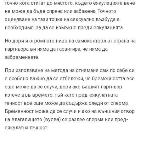
точно кога стигат до мястото, където еякулацията вече
не може да бъде спряна или забавена. Точното
оценяване на тази точка на сексуално възбуда е
необходимо, за да се измъкне преди еякулацията.
Но дори и огромното ниво на самоконтрол от страна на
партньора ви няма да гарантира, че няма да
забременеете.
При използване на метода на отнемане сам по себе си
е особено важно да се отбележи, че бременността все
още може да се случи, дори ако вашият партньор
изтече във времето, тъй като пред-еякулатната
течност все още може да съдържа следи от сперма.
Бременност може да се случи и ако на външния отвор
на влагалището (вулва) се разлее сперма или пред-
еякулатна течност.