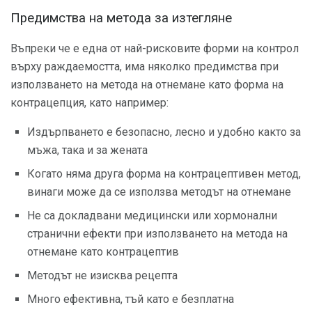
Предимства на метода за изтегляне
Въпреки че е една от най-рисковите форми на контрол
върху раждаемостта, има няколко предимства при
използването на метода на отнемане като форма на
контрацепция, като например:
Издърпването е безопасно, лесно и удобно както за
мъжа, така и за жената
Когато няма друга форма на контрацептивен метод,
винаги може да се използва методът на отнемане
Не са докладвани медицински или хормонални
странични ефекти при използването на метода на
отнемане като контрацептив
Методът не изисква рецепта
Много ефективна, тъй като е безплатна