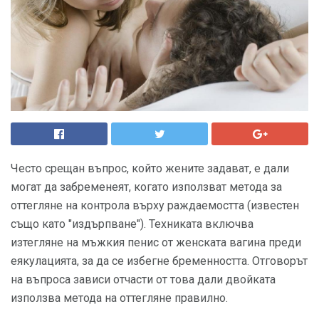
Често срещан въпрос, който жените задават, е дали
могат да забременеят, когато използват метода за
оттегляне на контрола върху раждаемостта (известен
също като "издърпване"). Техниката включва
изтегляне на мъжкия пенис от женската вагина преди
еякулацията, за да се избегне бременността. Отговорът
на въпроса зависи отчасти от това дали двойката
използва метода на оттегляне правилно.