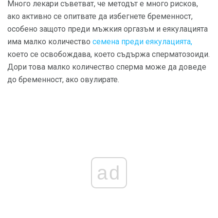
Много лекари съветват, че методът е много рисков,
ако активно се опитвате да избегнете бременност,
особено защото преди мъжкия оргазъм и еякулацията
има малко количество
семена преди еякулацията,
което се освобождава, което съдържа сперматозоиди.
Дори това малко количество сперма може да доведе
до бременност, ако овулирате.
ad