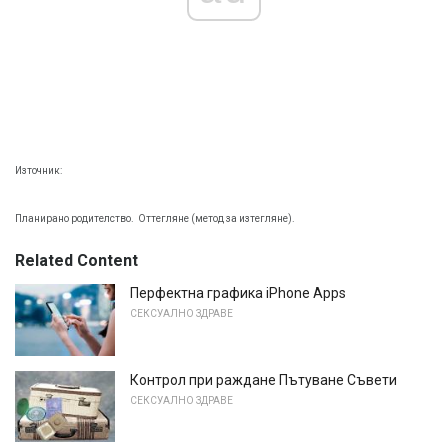
Източник:
Планирано родителство.
Оттегляне (метод за изтегляне).
Related Content
Перфектна графика iPhone Apps
СЕКСУАЛНО ЗДРАВЕ
Контрол при раждане Пътуване Съвети
СЕКСУАЛНО ЗДРАВЕ