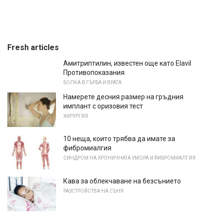
Fresh articles
Амитриптилин, известен още като Elavil
Противопоказания
БОЛКА В ГЪРБА И ВРАТА
Намерете десния размер на гръдния
имплант с оризовия тест
ХИРУРГИЯ
10 неща, които трябва да имате за
фибромиалгия
СИНДРОМ НА ХРОНИЧНАТА УМОРА И ФИБРОМИАЛГИЯ
Кава за облекчаване на безсънието
РАЗСТРОЙСТВА НА СЪНЯ