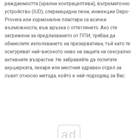
раждаемостта (орални контрацептиви), вътрематочно
устройство (IUD), спермицидни пени, инжекции Depo-
Provera или хормонални пластири са всички
възможности, във връзка с оттеглянето. Ако сте
загрижени за предпазването от ППИ, трябва да
обмислите използването на презервативи, тъй като те
осигуряват най-високото ниво на защита на сексуално
активните възрастни. Не забравяйте да попитате
акушерката, лекаря или местния здравен отдел за
съвет относно метода, който е най-подходящ за Вас.
ad