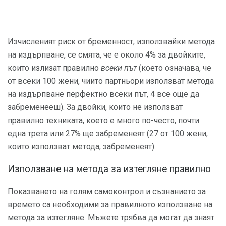
Изчисленият риск от бременност, използвайки метода
на издърпване, се смята, че е около 4% за двойките,
които излизат правилно
всеки път
(което означава, че
от всеки 100 жени, чиито партньори използват метода
на издърпване перфектно всеки път, 4 все още да
забременееш). За двойки, които не използват
правилно техниката, което е много по-често, почти
една трета или 27% ще забременеят (27 от 100 жени,
които използват метода, забременеят).
Използване на метода за изтегляне правилно
Показването на голям самоконтрол и съзнанието за
времето са необходими за правилното използване на
метода за изтегляне. Мъжете трябва да могат да знаят