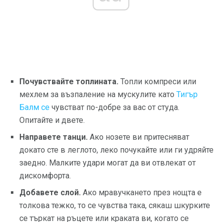
Почувствайте топлината.
Топли компреси или
мехлем за възпаление на мускулите като
Тигър
Балм се
чувстват по-добре за вас от студа.
Опитайте и двете.
Направете танци.
Ако нозете ви притесняват
докато сте в леглото, леко почукайте или ги удряйте
заедно. Малките удари могат да ви отвлекат от
дискомфорта.
Добавете слой.
Ако мравучкането през нощта е
толкова тежко, то се чувства така, сякаш шкурките
се търкат на ръцете или краката ви, когато се