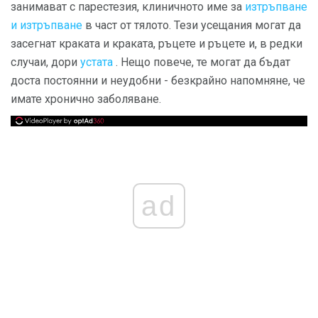
занимават с парестезия, клиничното име за
изтръпване
и изтръпване
в част от тялото. Тези усещания могат да
засегнат краката и краката, ръцете и ръцете и, в редки
случаи, дори
устата
. Нещо повече, те могат да бъдат
доста постоянни и неудобни - безкрайно напомняне, че
имате хронично заболяване.
ad