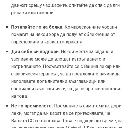
движат срещу чаршафите, опитайте да спя с дълги
ръкави или гамаши.
Потапяйте го на болка.
Компресионните чорапи
помагат на някои хора да получат облекчение от
парестезията в краката и краката.
Дай себе си подпори.
Някои места за сядане и
заспиване може да влошат изтръпването и
изтръпването. Посъветвайте се с Вашия лекар или
с физически терапевт, за да предложите начини да
използвате допълнителни възглавници или
специални възглавнички, за да се противопоставят
на това.
Не го премислете.
Промените в симптомите, дори
леки, могат да ви карат да се притеснявате, че
Вашата СС се влошава. Това е подходящо време, за