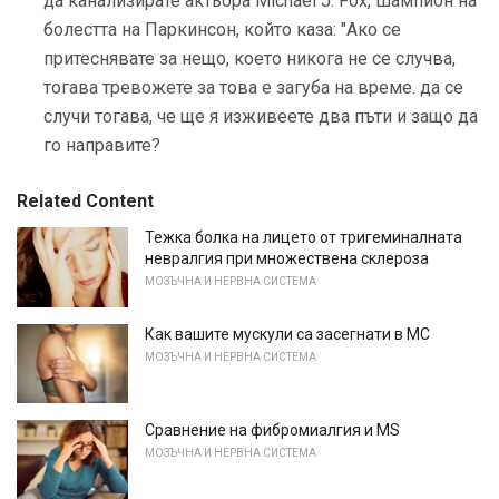
да канализирате актьора Michael J. Fox, шампион на
болестта на Паркинсон, който каза: "Ако се
притеснявате за нещо, което никога не се случва,
тогава тревожете за това е загуба на време. да се
случи тогава, че ще я изживеете два пъти и защо да
го направите?
Related Content
Тежка болка на лицето от тригеминалната
невралгия при множествена склероза
МОЗЪЧНА И НЕРВНА СИСТЕМА
Как вашите мускули са засегнати в МС
МОЗЪЧНА И НЕРВНА СИСТЕМА
Сравнение на фибромиалгия и MS
МОЗЪЧНА И НЕРВНА СИСТЕМА