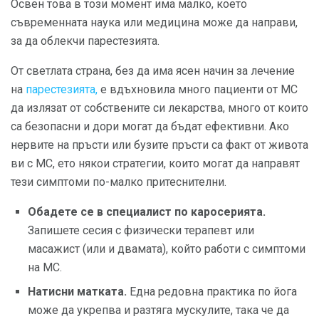
Освен това в този момент има малко, което
съвременната наука или медицина може да направи,
за да облекчи парестезията.
От светлата страна, без да има ясен начин за лечение
на
парестезията,
е вдъхновила много пациенти от МС
да излязат от собствените си лекарства, много от които
са безопасни и дори могат да бъдат ефективни. Ако
нервите на пръсти или бузите пръсти са факт от живота
ви с МС, ето някои стратегии, които могат да направят
тези симптоми по-малко притеснителни.
Обадете се в специалист по каросерията.
Запишете сесия с физически терапевт или
масажист (или и двамата), който работи с симптоми
на МС.
Натисни матката.
Една редовна практика по йога
може да укрепва и разтяга мускулите, така че да