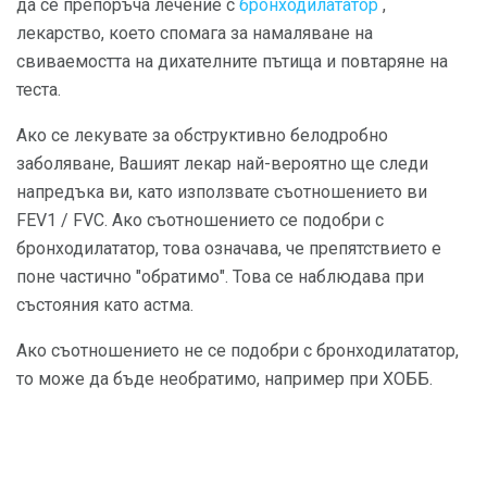
да се препоръча лечение с
бронходилататор
,
лекарство, което спомага за намаляване на
свиваемостта на дихателните пътища и повтаряне на
теста.
Ако се лекувате за обструктивно белодробно
заболяване, Вашият лекар най-вероятно ще следи
напредъка ви, като използвате съотношението ви
FEV1 / FVC. Ако съотношението се подобри с
бронходилататор, това означава, че препятствието е
поне частично "обратимо". Това се наблюдава при
състояния като астма.
Ако съотношението не се подобри с бронходилататор,
то може да бъде необратимо, например при ХОББ.