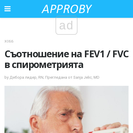
ad
ХОББ
Съотношение на FEV1 / FVC
в спирометрията
by Дебора лидер, RN; Прегледана от Sanja Jelic, MD