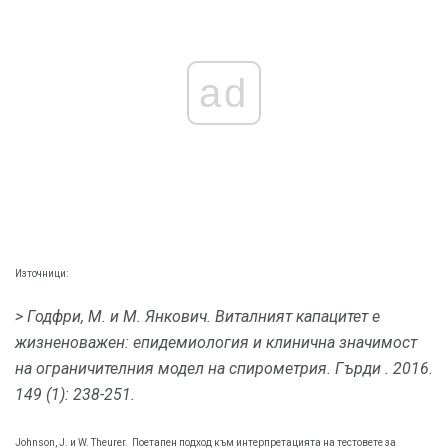
ad
Източници:
> Годфри, М. и М. Янкович.
Виталният капацитет е
жизненоважен: епидемиология и клинична значимост
на ограничителния модел на спирометрия.
Гърди
.
2016.
149 (1): 238-251.
Johnson, J. и W. Theurer.
Поетапен подход към интерпретацията на тестовете за