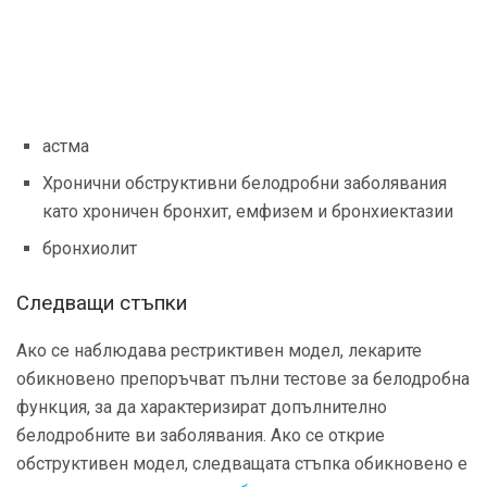
астма
Хронични обструктивни белодробни заболявания
като хроничен бронхит, емфизем и бронхиектазии
бронхиолит
Следващи стъпки
Ако се наблюдава рестриктивен модел, лекарите
обикновено препоръчват пълни тестове за белодробна
функция, за да характеризират допълнително
белодробните ви заболявания. Ако се открие
обструктивен модел, следващата стъпка обикновено е