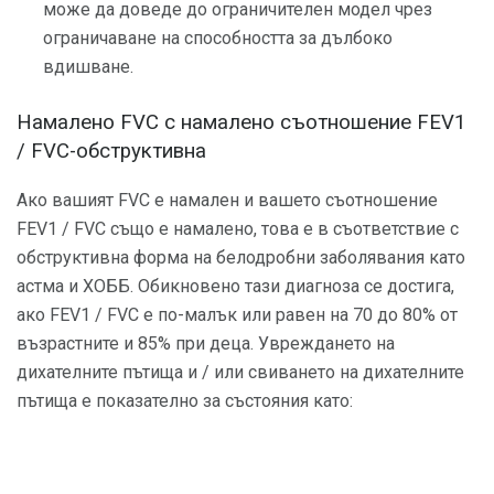
може да доведе до ограничителен модел чрез
ограничаване на способността за дълбоко
вдишване.
Намалено FVC с намалено съотношение FEV1
/ FVC-обструктивна
Ако вашият FVC е намален и вашето съотношение
FEV1 / FVC също е намалено, това е в съответствие с
обструктивна форма на белодробни заболявания като
астма и ХОББ. Обикновено тази диагноза се достига,
ако FEV1 / FVC е по-малък или равен на 70 до 80% от
възрастните и 85% при деца. Увреждането на
дихателните пътища и / или свиването на дихателните
пътища е показателно за състояния като: