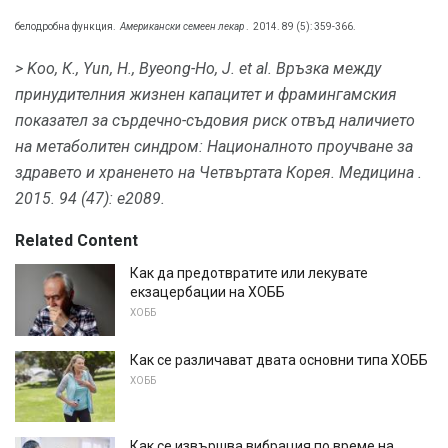
белодробна функция.
Американски семеен лекар
.
2014. 89 (5): 359-366.
> Koo, К., Yun, Н., Byeong-Ho, J. et al.
Връзка между
принудителния жизнен капацитет и фрамингамския
показател за сърдечно-съдовия риск отвъд наличието
на метаболитен синдром: Националното проучване за
здравето и храненето на Четвъртата Корея.
Медицина
.
2015. 94 (47): e2089.
Related Content
Как да предотвратите или лекувате
екзацербации на ХОББ
ХОББ
Как се различават двата основни типа ХОББ
ХОББ
Как се извършва вибрация по време на