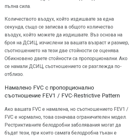
пълна сила.
Количеството въздух, който издишвате за една
секунда, също се записва в общото количество
въздух, който можете да издишвате. Въз основа на
броя на ДСИЦ, изчислени за вашата възраст и размер,
съотношението на тези две стойности се оценява.
Обикновено двете стойности са пропорционални. Ако
се намали ДСИЦ, съотношението се разглежда по-
отблизо.
Намалено FVC с пропорционално
съотношение FEV1 / FVC-Restrictive Pattern
Ако вашата FVC е намалена, но съотношението FEV1 /
FVC е нормално, това означава ограничителен модел.
Рестриктивните белодробни заболявания могат да
бъдат тези, при които самата белодробна тъкан е