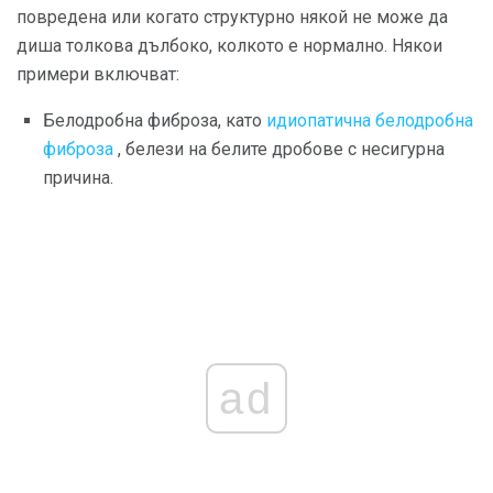
повредена или когато структурно някой не може да
диша толкова дълбоко, колкото е нормално. Някои
примери включват:
Белодробна фиброза, като
идиопатична белодробна
фиброза
, белези на белите дробове с несигурна
причина.
ad