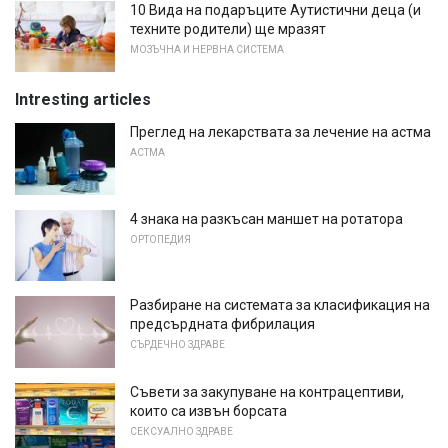
10 Вида на подаръците Аутистични деца (и
техните родители) ще мразят
МОЗЪЧНА И НЕРВНА СИСТЕМА
Intresting articles
Преглед на лекарствата за лечение на астма
АСТМА
4 знака на разкъсан маншет на ротатора
ОРТОПЕДИЯ
Разбиране на системата за класификация на
предсърдната фибрилация
СЪРДЕЧНО ЗДРАВЕ
Съвети за закупуване на контрацептиви,
които са извън борсата
СЕКСУАЛНО ЗДРАВЕ