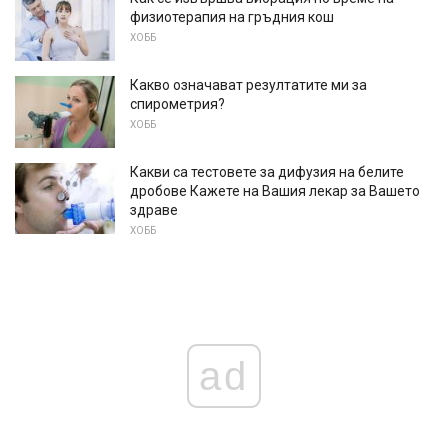
физиотерапия на гръдния кош
ХОББ
Какво означават резултатите ми за
спирометрия?
ХОББ
Какви са тестовете за дифузия на белите
дробове Кажете на Вашия лекар за Вашето
здраве
ХОББ
ad