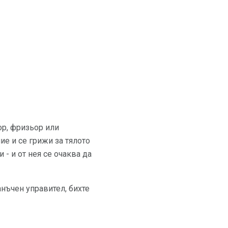
ор, фризьор или
е и се грижи за тялото
и - и от нея се очаква да
анъчен управител, бихте