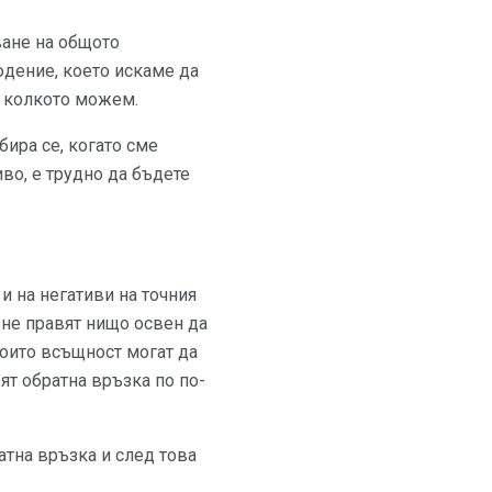
ване на общото
юдение, което искаме да
, колкото можем.
бира се, когато сме
во, е трудно да бъдете
и на негативи на точния
 не правят нищо освен да
които всъщност могат да
ят обратна връзка по по-
атна връзка и след това