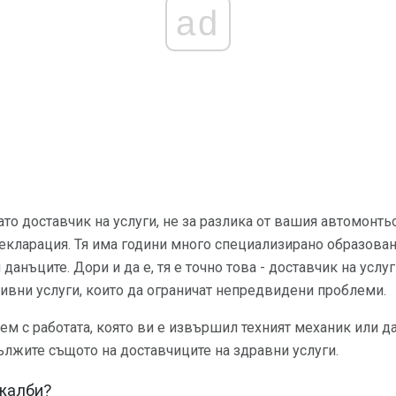
ad
ато доставчик на услуги, не за разлика от вашия автомонть
екларация. Тя има години много специализирано образовани
и данъците. Дори и да е, тя е точно това - доставчик на услуг
ивни услуги, които да ограничат непредвидени проблеми.
лем с работата, която ви е извършил техният механик или д
ължите същото на доставчиците на здравни услуги.
жалби?