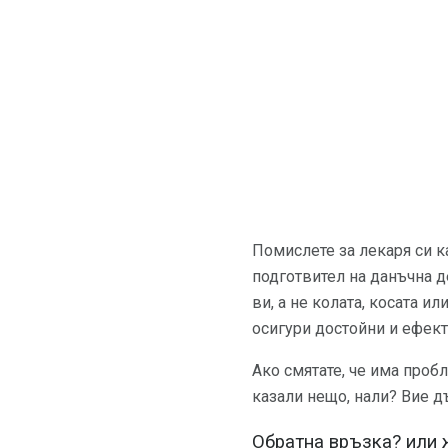
Помислете за лекаря си к
подготвител на данъчна д
ви, а не колата, косата ил
осигури достойни и ефект
Ако смятате, че има проб
казали нещо, нали? Вие д
Обратна връзка? или 