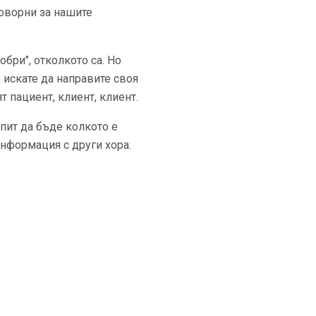
говорни за нашите
бри", отколкото са. Но
 искате да направите своя
т пациент, клиент, клиент.
опит да бъде колкото е
информация с други хора.