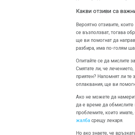
Какви отзиви са важн
Вероятно отзивите, които 
се възползват, тогава об
ще ви помогнат да направи
разбира, има по-голям ша
Опитайте се да мислите з
Смятате ли, че лечението
приятен? Напомнят ли те 
оплаквания, ще ви помогн
Ако не можете да намерит
да е време да обмислите 
проблемите, които имате,
жалба
срещу лекаря.
Но ако знаете, че връзка