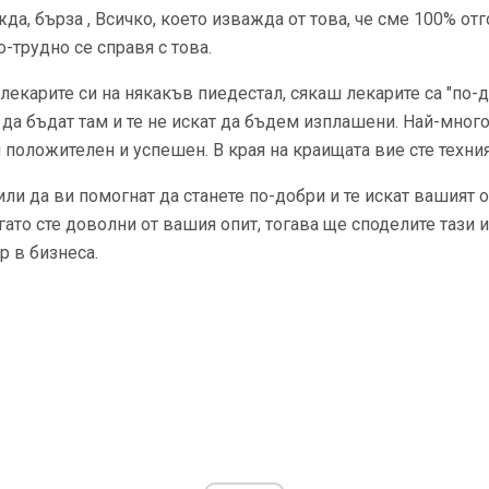
да, бърза , Всичко, което изважда от това, че сме 100% от
-трудно се справя с това.
лекарите си на някакъв пиедестал, сякаш лекарите са "по-до
 да бъдат там и те не искат да бъдем изплашени. Най-много
и положителен и успешен. В края на краищата вие сте техния
или да ви помогнат да станете по-добри и те искат вашият 
ато сте доволни от вашия опит, тогава ще споделите тази 
р в бизнеса.