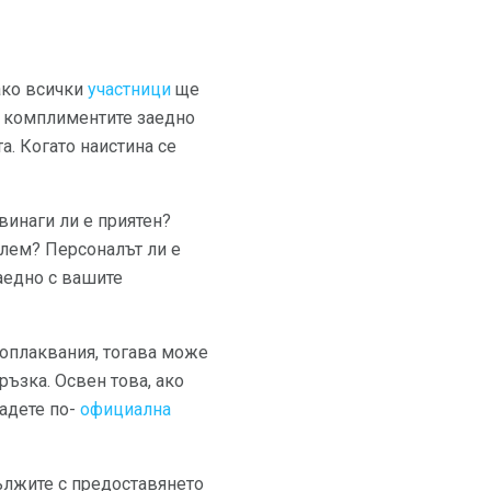
 ако всички
участници
ще
 и комплиментите заедно
а. Когато наистина се
винаги ли е приятен?
блем? Персоналът ли е
заедно с вашите
 оплаквания, тогава може
ръзка. Освен това, ако
дадете по-
официална
дължите с предоставянето