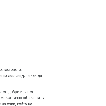
, тестовете,
 не сме сигурни как да
тваме добре или сме
ме частично облечени, в
зва език, който не