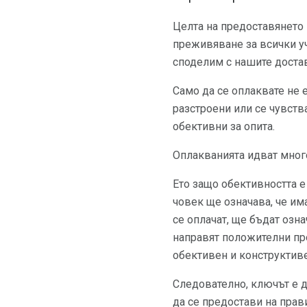
Целта на предоставянето 
преживяване за всички уч
споделим с нашите доста
Само да се оплаквате не е
разстроени или се чувств
обективни за опита.
Оплакванията идват мног
Ето защо обективността е 
човек ще означава, че им
се оплачат, ще бъдат озн
направят положителни про
обективен и конструктиве
Следователно, ключът е д
да се предостави на прав