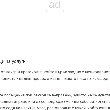
ad
ци на услуги
от лекар и протоколът, който върви заедно с назначаването
чението - целият процес е извън нашето ниво на комфорт и
те посещения при лекаря са направени, защото не се чувс
слим направо или да се придържаме към себе си, когато с
оято седи на изпитна маса, разговаряме с някой, който изпол