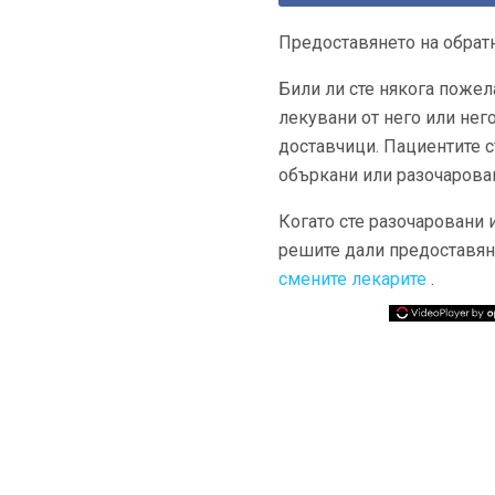
Предоставянето на обратн
Били ли сте някога пожел
лекувани от него или не
доставчици. Пациентите съ
объркани или разочарован
Когато сте разочаровани 
решите дали предоставян
смените лекарите
.