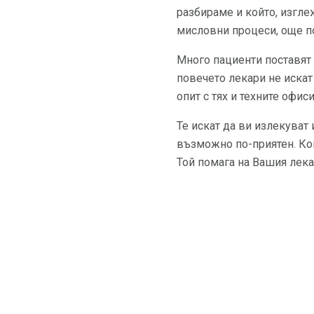
разбираме и който, изглеж
мисловни процеси, още по
Много пациенти поставят 
повечето лекари не искат
опит с тях и техните офис
Те искат да ви излекуват 
възможно по-приятен. Ког
Той помага на Вашия лека