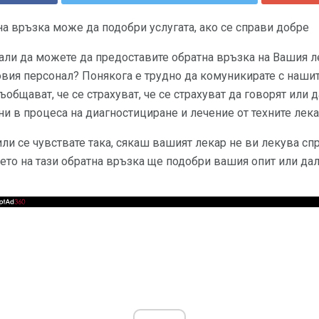
а връзка може да подобри услугата, ако се справи добре
али да можете да предоставите обратна връзка на Вашия ле
говия персонал? Понякога е трудно да комуникирате с наш
общават, че се страхуват, че се страхуват да говорят или д
и в процеса на диагностициране и лечение от техните лека
или се чувствате така, сякаш вашият лекар не ви лекува с
ето на тази обратна връзка ще подобри вашия опит или да