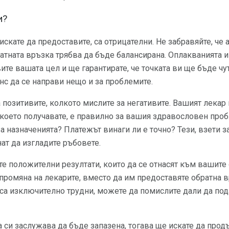
и?
искате да предоставите, са отрицателни. Не забравяйте, че
ратната връзка трябва да бъде балансирана. Оплакванията
те вашата цел и ще гарантирате, че точката ви ще бъде чут
нс да се направи нещо и за проблемите.
а позитивите, колкото мислите за негативите. Вашият лекар 
, което получавате, е правилно за вашия здравословен про
за назначенията? Платежът винаги ли е точно? Тези, взети 
ат да изгладите ръбовете.
е положителни резултати, които да се отнасят към вашите
промяна на лекарите, вместо да им предоставяте обратна в
 са изключително трудни, можете да помислите дали да по
та си заслужава да бъде запазена, тогава ще искате да про