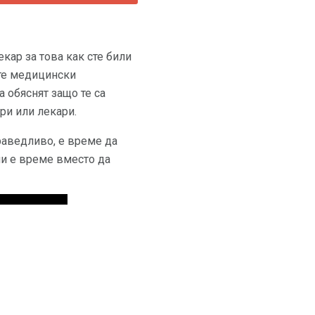
кар за това как сте били
ите медицински
а обяснят защо те са
ри или лекари.
праведливо, е време да
ли е време вместо да