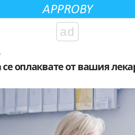
ad
п
 се оплаквате от вашия лека