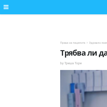
Права на пациента
Здравен еки
Трябва ли да
by Триша Тори