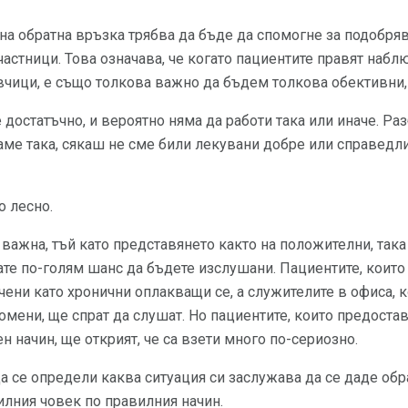
на обратна връзка трябва да бъде да спомогне за подобря
астници. Това означава, че когато пациентите правят набл
вчици, е също толкова важно да бъдем толкова обективни
 достатъчно, и вероятно няма да работи така или иначе. Раз
аме така, сякаш не сме били лекувани добре или справедли
о лесно.
важна, тъй като представянето както на положителни, така 
ате по-голям шанс да бъдете изслушани. Пациентите, които
ачени като хронични оплакващи се, а служителите в офиса, 
мени, ще спрат да слушат. Но пациентите, които предостав
н начин, ще открият, че са взети много по-сериозно.
а се определи каква ситуация си заслужава да се даде обр
илния човек по правилния начин.