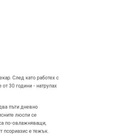
екар. След като работех с
 от 30 години - натрупах
два пъти дневно
исните люспи се
 са по-овлажняващи,
т псориазис е тежък.