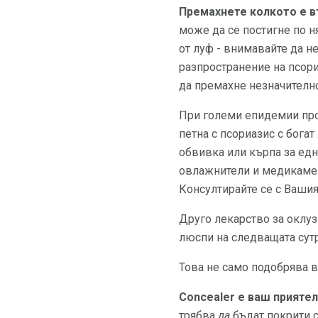
Премахнете колкото е 
може да се постигне по н
от луф - внимавайте да н
разпространение на псори
да премахне незначителн
При големи епидемии про
петна с псориазис с бога
обвивка или кърпа за едн
овлажнители и медикамен
Консултирайте се с Вашия
Друго лекарство за оклузи
люспи на следващата сут
Това не само подобрява в
Concealer е ваш приятел
трябва
да
бъдат покрити с