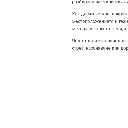
разбиране на стилистикат
Как да маскирате, покрив
местоположението и тежес
методи, отколкото тези, к
Честотата и интензивност
стрес, нараняване или до