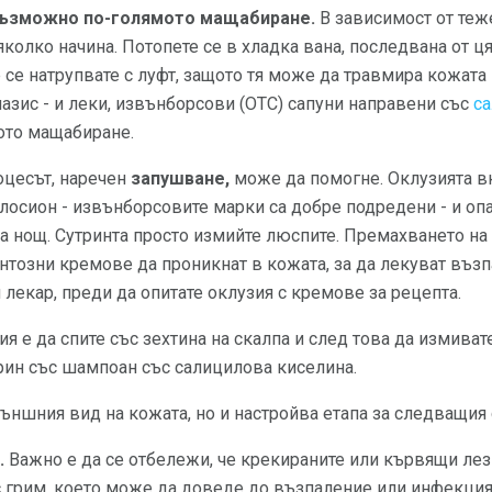
възможно по-голямото мащабиране.
В зависимост от теже
яколко начина. Потопете се в хладка вана, последвана от ц
е се натрупвате с луфт, защото тя може да травмира кожата
азис - и леки, извънборсови (OTC) сапуни направени със
с
ото мащабиране.
цесът, наречен
запушване,
може да помогне. Оклузията в
т лосион - извънборсовите марки са добре подредени - и о
а нощ. Сутринта просто измийте люспите. Премахването на
тозни кремове да проникнат в кожата, за да лекуват възп
 лекар, преди да опитате оклузия с кремове за рецепта.
я е да спите със зехтина на скалпа и след това да измиват
рин със шампоан със салицилова киселина.
ъншния вид на кожата, но и настройва етапа за следващия 
.
Важно е да се отбележи, че крекираните или кървящи лез
 грим, което може да доведе до възпаление или инфекция. 