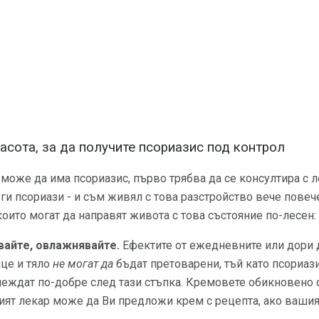
асота, за да получите псориазис под контрол
 може да има псориазис, първо трябва да се консултира с л
ги псориази - и съм живял с това разстройство вече повече
които могат да направят живота с това състояние по-лесен:
айте, овлажнявайте.
Ефектите от ежедневните или дори 
ице и тяло
не могат да
бъдат претоварени, тъй като псориаз
глеждат по-добре след тази стъпка. Кремовете обикновено
ият лекар може да Ви предложи крем с рецепта, ако вашия