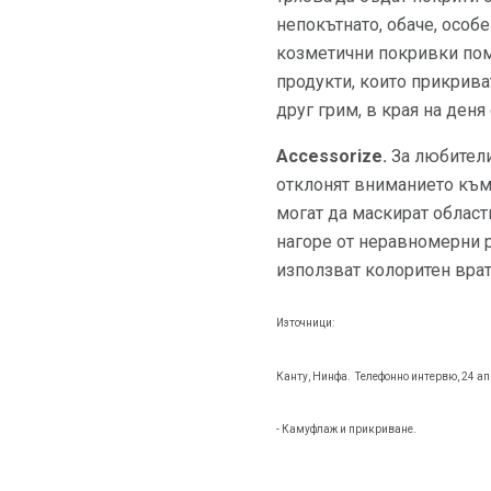
непокътнато, обаче, особ
козметични покривки пома
продукти, които прикрива
друг грим, в края на деня
Accessorize.
За любителит
отклонят вниманието към 
могат да маскират области
нагоре от неравномерни р
използват колоритен врат
Източници:
Канту, Нинфа.
Телефонно интервю, 24 ап
- Камуфлаж и прикриване.