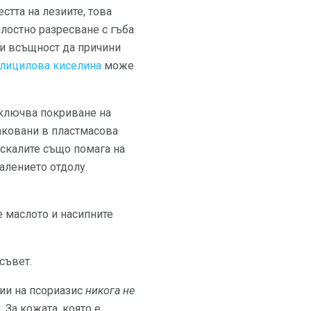
стта на лезиите, това
ялостно разресване с гъба
 и всъщност да причини
алицилова киселина
може
ключва покриване на
паковани в пластмасова
 скалите също помага на
алението отдолу.
е маслото и насипните
съвет.
ии на псориазис
никога не
За кожата, която е