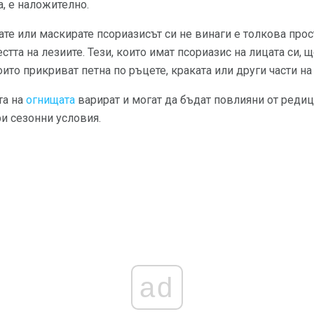
а, е наложително.
ате или маскирате псориазисът си не винаги е толкова прос
тта на лезиите. Тези, които имат псориазис на лицата си, 
оито прикриват петна по ръцете, краката или други части на 
та на
огнищата
варират и могат да бъдат повлияни от реди
ри сезонни условия.
ad