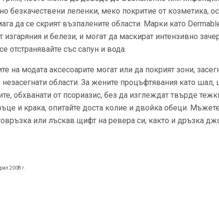
ено безкачествени лепенки, меко покритие от козметика, о
га да се скрият възпалените области. Марки като Dermabl
т изгаряния и белези, и могат да маскират интензивно заче
 се отстранявайте със сапун и вода.
е на модата аксесоарите могат или да покрият зони, засегн
незасегнати области. За жените процъфтявания като шал, 
те, обхванати от псориазис, без да изглеждат твърде тежки
ъце и крака, опитайте доста колие и двойка обеци. Мъжете
овръзка или лъскав щифт на ревера си, както и дръзка дж
рил 2008 г.