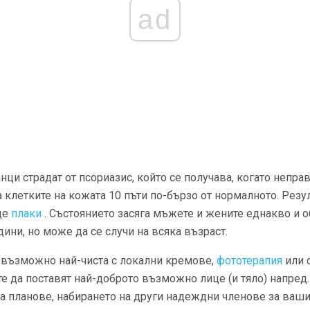
ad
ци страдат от псориазис, който се получава, когато непра
 клетките на кожата 10 пъти по-бързо от нормалното. Резу
ще
плаки
. Състоянието засяга мъжете и жените еднакво и 
ини, но може да се случи на всяка възраст.
възможно най-чиста с локални кремове,
фототерапия
или 
е да поставят най-доброто възможно лице (и тяло) напред.
а планове, набирането на други надеждни членове за вашия 