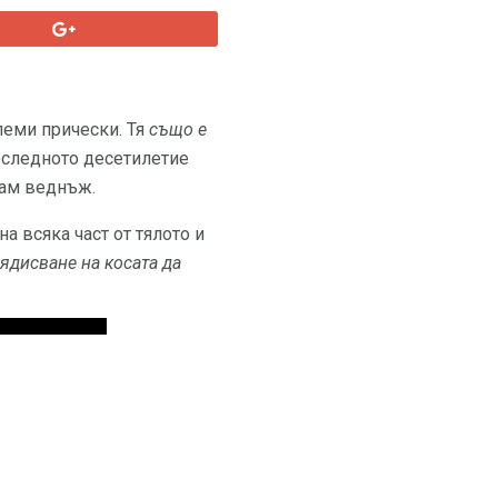
олеми прически. Тя
също е
последното десетилетие
вам веднъж.
а всяка част от тялото и
ядисване на косата да