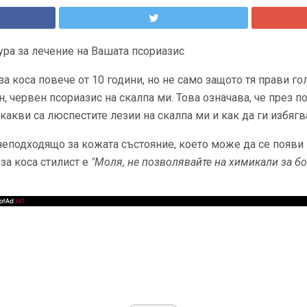
ра за лечение на Вашата псориазис
за коса повече от 10 години, но не само защото тя прави г
н, червен псориазис на скалпа ми. Това означава, че през 
какви са люспестите лезии на скалпа ми и как да ги избяг
неподходящо за кожата състояние, което може да се появи н
за коса стилист е
"Моля, не позволявайте на химикали за бо