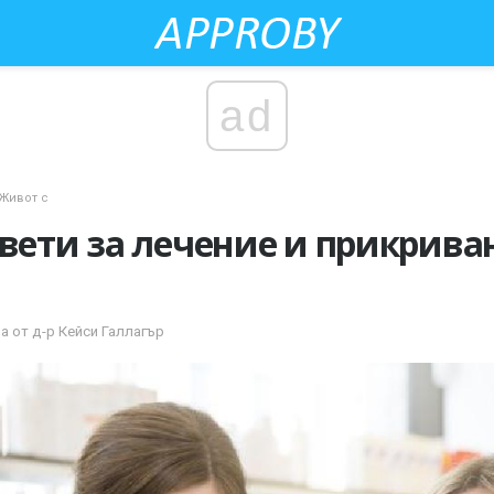
ad
Живот с
ъвети за лечение и прикрива
а от д-р Кейси Галлагър