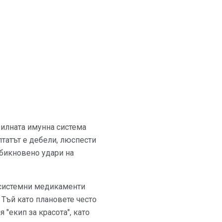
вилната имунна система
лтатът е дебели, люспести
обикновено удари на
системни медикаменти
 Тъй като плановете често
"екип за красота", като