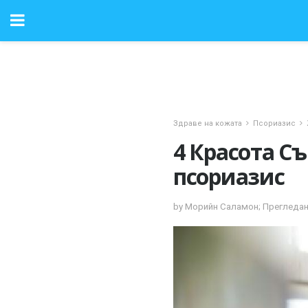
Здраве на кожата
Псориазис
4 Красота С
псориазис
by Морийн Саламон; Прегледан