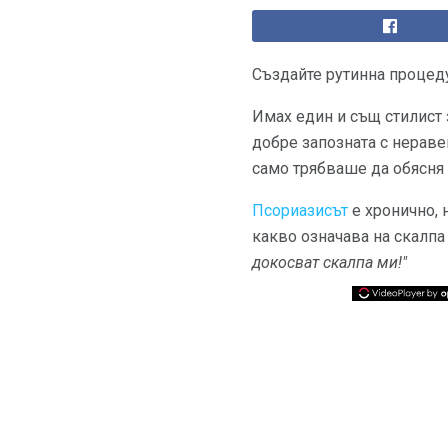
Създайте рутинна процеду
Имах един и същ стилист 
добре запозната с нераве
само трябваше да обясня 
Псориазисът
е хронично, 
какво означава на скалпа 
докосват скалпа ми!"