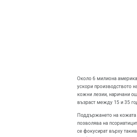
Около 6 милиона американ
ускори производството на
кожни лезии, наричани о
възраст между 15 и 35 год
Поддържането на кожата 
позволява на псориатицит
се фокусират върху такив