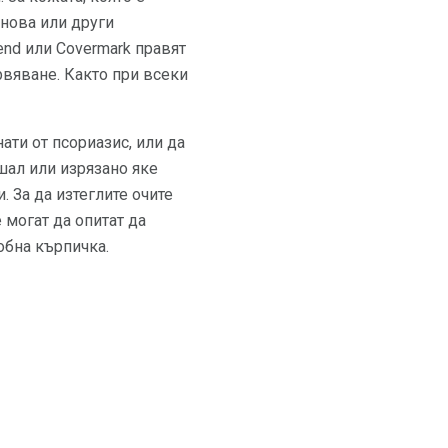
снова или други
end или Covermark правят
рвяване. Както при всеки
ати от псориазис, или да
шал или изрязано яке
. За да изтеглите очите
 могат да опитат да
обна кърпичка.