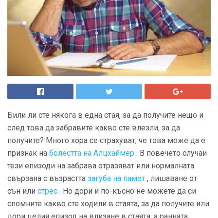
Били ли сте някога в една стая, за да получите нещо и
след това да забравите какво сте влезли, за да
получите? Много хора се страхуват, че това може да е
признак на
болестта на Алцхаймер
. В повечето случаи
тези епизоди на забрава отразяват или нормалната
свързана с възрастта
загуба на памет
, лишаване от
сън или
стрес
. Но дори и по-късно не можете да си
спомните какво сте ходили в стаята, за да получите или
дори целия епизод на влизане в стаята, а ранната