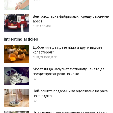
Вентрикуларна фибрилация срещу сърдечен
арест
ПЪРВА ПОМОЩ
Intresting articles
Добре ли е да ядете яйца и други видове
холестерол?
СЪРДЕЧНО ЗДРАВЕ
Могат ли да напуснат тютюнопушенето да
предотвратят рака на кожа
РАК
Най-лошите подаръци за оцеляване на рака
на гърдата
РАК
Има медицинска марихуана за врата и болки