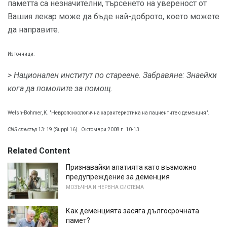
паметта са незначителни, търсенето на увереност от
Вашия лекар може да бъде най-доброто, което можете
да направите.
Източници:
> Национален институт по стареене.
Забравяне: Знаейки
кога да помолите за помощ.
Welsh-Bohmer, К. "Невропсихологична характеристика на пациентите с деменция".
CNS спектър
13: 19 (Suppl 16).
Октомври 2008 г. 10-13.
Related Content
Признавайки апатията като възможно
предупреждение за деменция
МОЗЪЧНА И НЕРВНА СИСТЕМА
Как деменцията засяга дългосрочната
памет?