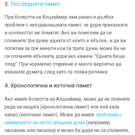
3.
Последната памет
При болестта на Алцхаймер има ранен и дълбок
проблем с неотдавнашната памет, че дори приказката
и контекстът не помагат. Ако ви помолим да си
спомните три думи, едната от които е
ябълка
, и да ви
попитам за три минути кои са трите думи, може би не
си спомняте
ябълката,
дори ако кажем: "Едната беше
плод". При нормално стареене е много вероятно да
извикате думата, след като се появи реплика.
4. Хронологична и източна памет
Ако имате болестта на Алцхаймер, може да не помните
реда на нещата (хронологична памет) или кой каза
какво (източник памет). Може да имате
проблеми с
намирането на често срещани думи
(например
часовник или писалка) и може би дори не си спомняте,