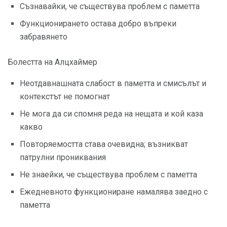
Съзнавайки, че съществува проблем с паметта
Функционирането остава добро въпреки
забравянето
Болестта на Алцхаймер
Неотдавнашната слабост в паметта и смисълът и
контекстът не помогнат
Не мога да си спомня реда на нещата и кой каза
какво
Повторяемостта става очевидна; възникват
патрулни прониквания
Не знаейки, че съществува проблем с паметта
Ежедневното функциониране намалява заедно с
паметта