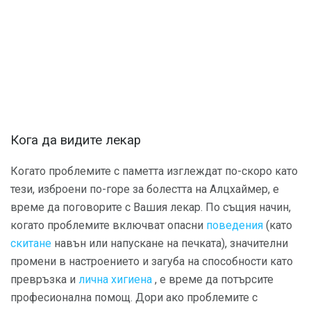
Кога да видите лекар
Когато проблемите с паметта изглеждат по-скоро като
тези, изброени по-горе за болестта на Алцхаймер, е
време да поговорите с Вашия лекар. По същия начин,
когато проблемите включват опасни
поведения
(като
скитане
навън или напускане на печката), значителни
промени в настроението и загуба на способности като
превръзка и
лична хигиена
, е време да потърсите
професионална помощ. Дори ако проблемите с