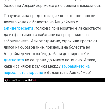
болест на Алцхаймер може да е реална възможност.
Проучванията предполагат, че колкото по-рано се
лекува човек с болестта на Алцхаймер с
антидепресанти
, толкова по-вероятно е лекарството
да е ефективно за забавяне на прогресията на
заболяването. Или от отричане, страх или просто от
липса на образование, признаци на болестта на
Алцхаймер често са "издълбани до стареене" и
диагнозата
не се прави до много по-късно. И така,
какви са някои разлики между
забравянето на
нормалното стареене
и болестта на Алцхаймер?