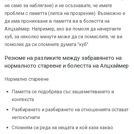
не само за наблягане) и не осъзнавате, че имате
проблем с паметта (липса на прозрение). Възможно е
да има проникване в паметта ви в болестта на
Алцхаймер. Например, ако ви помоля да начертаете
куб, за няколко минути може да си помислите, че ви
помолих да си спомните думата "куб".
Резюме на разликите между забравянето на
нормалното стареене и болестта на Алцхаймер
Нормално стареене
Паметта се подобрява със зашеметяването и
контекста
Разбирането и разбирането на отношенията остават
непокътнати
Спомням си реда на нещата и кой каза какво