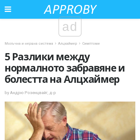
ad
Мозъчна и нервна система
Алцхаймер
Симптоми
5 Разлики между
нормалното забравяне и
болестта на Алцхаймер
by Андрю Розенцвайг, д-р