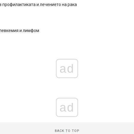
 профилактиката и лечението на рака
 левкемия и лимфом
ad
ad
BACK TO TOP