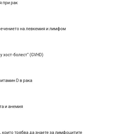
я при рак
лечението на левкемия и лимфом
у хост-болест" (GVHD)
витамин D в рака
та и анемия
, които трябва да знаете за лимфоцитите