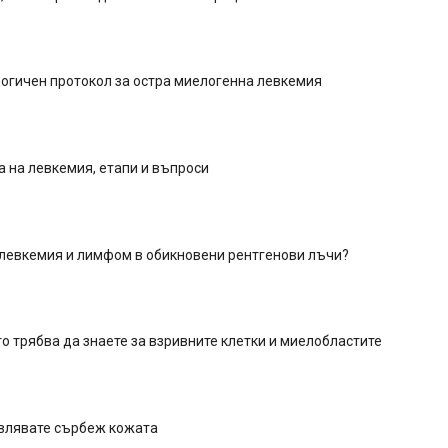
логичен протокол за остра миелогенна левкемия
 на левкемия, етапи и въпроси
 левкемия и лимфом в обикновени рентгенови лъчи?
то трябва да знаете за взривните клетки и миелобластите
авлявате сърбеж кожата