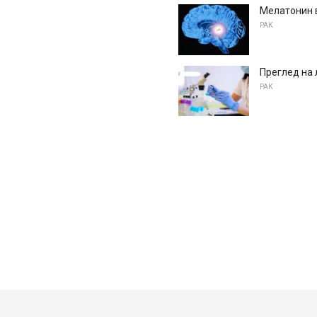
Мелатонин в
РАК
Преглед на
РАК