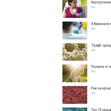
Неутропени
РАК
4 Аванси в 
РАК
"Графт срещ
РАК
Ползите от 
РАК
Рак на кръв
РАК
Топ 10 неща