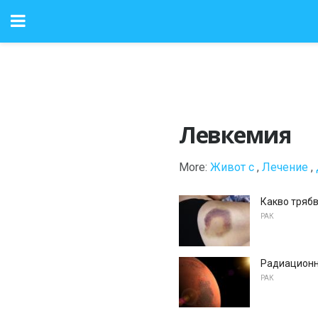
Левкемия
More:
Живот с
,
Лечение
,
Какво трябв
РАК
Радиационн
РАК