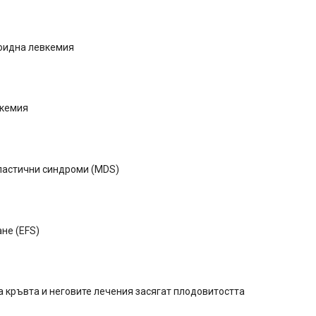
оидна левкемия
вкемия
астични синдроми (MDS)
не (EFS)
а кръвта и неговите лечения засягат плодовитостта