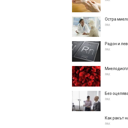
РАК
Остра миел
РАК
Радон и ле
РАК
Миелодиспл
РАК
Без оцелява
РАК
Как ракът н
РАК