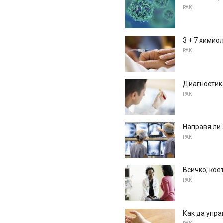
РАК
3 + 7 химио
РАК
Диагностика
РАК
Направя ли
РАК
Всичко, кое
РАК
Как да упр