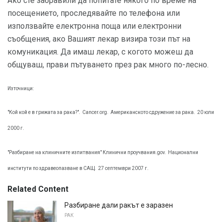
Ако сте забравили да попитате някого по време на
посещението, проследявайте по телефона или
използвайте електронна поща или електронни
съобщения, ако Вашият лекар визира този път на
комуникация. Да имаш лекар, с когото можеш да
общуваш, прави пътуването през рак много по-лесно.
Източници:
"Кой кой е в грижата за рака?".
Cancer.org.
Американското сдружение за рака.
20 юли
2000 г.
"Разбиране на клиничните изпитвания" Клинични проучвания.gov.
Национални
институти по здравеопазване в САЩ.
27 септември 2007 г.
Related Content
Разбиране дали ракът е заразен
РАК