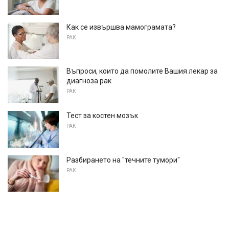
Как се извършва мамограмата?
РАК
Въпроси, които да помолите Вашия лекар за
диагноза рак
РАК
Тест за костен мозък
РАК
Разбирането на "течните тумори"
РАК