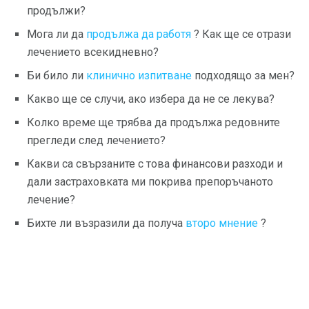
продължи?
Мога ли да
продължа да работя
? Как ще се отрази
лечението всекидневно?
Би било ли
клинично изпитване
подходящо за мен?
Какво ще се случи, ако избера да не се лекува?
Колко време ще трябва да продължа редовните
прегледи след лечението?
Какви са свързаните с това финансови разходи и
дали застраховката ми покрива препоръчаното
лечение?
Бихте ли възразили да получа
второ мнение
?