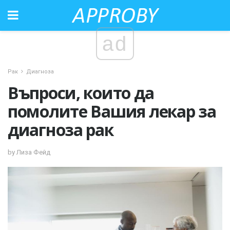
ad
Рак
Диагноза
Въпроси, които да
помолите Вашия лекар за
диагноза рак
by Лиза Фейд