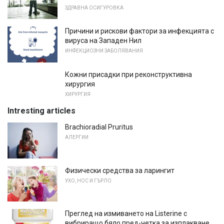
ЗДРАВНА ОСИГУРОВКА
Причини и рискови фактори за инфекцията с
вируса на Западен Нил
ИНФЕКЦИОЗНИ ЗАБОЛЯВАНИЯ
Кожни присадки при реконструктивна
хирургия
ХИРУРГИЯ
Intresting articles
Brachioradial Pruritus
АЛЕРГИИ
Физически средства за ларингит
УХО, НОС И ГЪРЛО
Преглед на измиването на Listerine с
вибриращо бяло пред-четка за изплакване