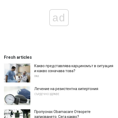
ad
Fresh articles
Какво представлява карциномът в ситуация
и какво означава това?
РАК
Лечение на резистентна хипертония
СЪРДЕЧНО ЗДРАВЕ
Пропуснах Obamacare Отворете
записването. Сега какво?