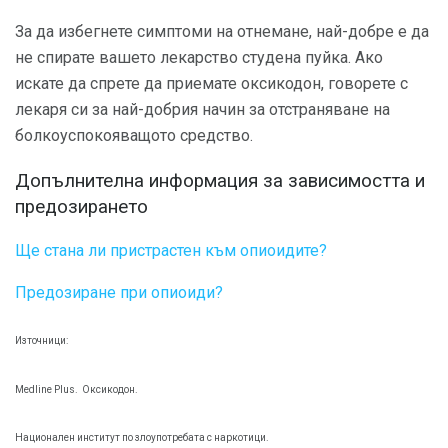
За да избегнете симптоми на отнемане, най-добре е да
не спирате вашето лекарство студена пуйка. Ако
искате да спрете да приемате оксикодон, говорете с
лекаря си за най-добрия начин за отстраняване на
болкоуспокояващото средство.
Допълнителна информация за зависимостта и
предозирането
Ще стана ли пристрастен към опиоидите?
Предозиране при опиоиди?
Източници:
Medline Plus.
Оксикодон.
Национален институт по злоупотребата с наркотици.