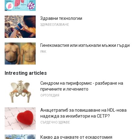
Здравни технологии
ЗДРАВЕОПАЗВАНЕ
Гинекомастия или изпъкнали мъжки гърди
РАК
Intresting articles
Синдром на пириформис - разбиране на
причините и лечението
ОРТОПЕДИЯ
Анацетрапиб за повишаване на HDL-нова
надежда за инхибитори на СЕТР?
СЪРДЕЧНО ЗДРАВЕ
Какво да очаквате от ескаротомия