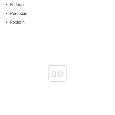
Endodan
Percodan
Roxiprin
ad