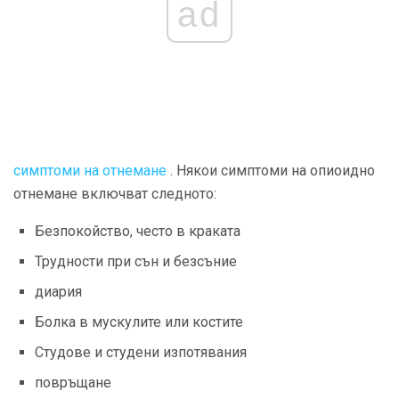
ad
симптоми на отнемане
. Някои симптоми на опиоидно
отнемане включват следното:
Безпокойство, често в краката
Трудности при сън и безсъние
диария
Болка в мускулите или костите
Студове и студени изпотявания
повръщане