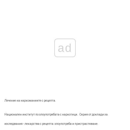
ad
Лечение на наркоманиите с рецепта.
Национален институт по злоупотребата с наркотици.
Серия от доклади за
изследвания - лекарства с рецепта: злоупотреба и пристрастяване.