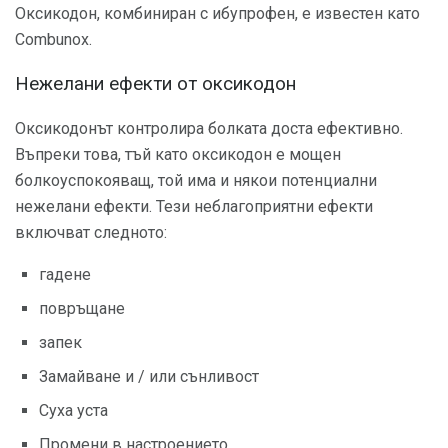
Оксикодон, комбиниран с ибупрофен, е известен като
Combunox.
Нежелани ефекти от оксикодон
Оксикодонът контролира болката доста ефективно.
Въпреки това, тъй като оксикодон е мощен
болкоуспокояващ, той има и някои потенциални
нежелани ефекти. Тези неблагоприятни ефекти
включват следното:
гадене
повръщане
запек
Замайване и / или сънливост
Суха уста
Промени в настроението