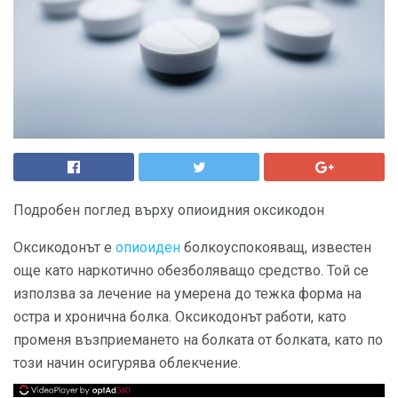
Подробен поглед върху опиоидния оксикодон
Оксикодонът е
опиоиден
болкоуспокояващ, известен
още като наркотично обезболяващо средство. Той се
използва за лечение на умерена до тежка форма на
остра и хронична болка. Оксикодонът работи, като
променя възприемането на болката от болката, като по
този начин осигурява облекчение.