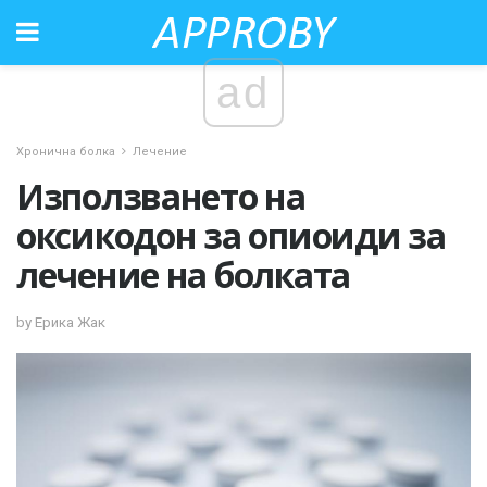
ad
Хронична болка
Лечение
Използването на
оксикодон за опиоиди за
лечение на болката
by Ерика Жак