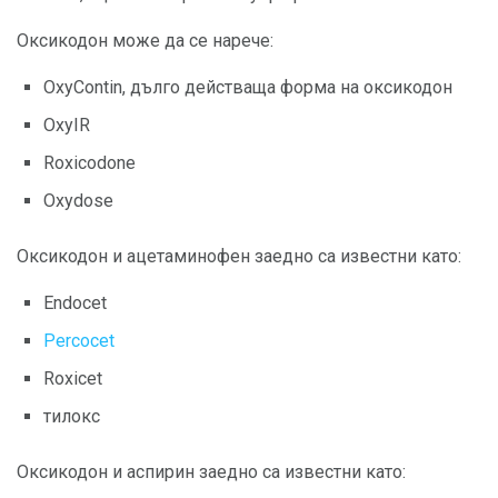
Оксикодон може да се нарече:
OxyContin, дълго действаща форма на оксикодон
OxyIR
Roxicodone
Oxydose
Оксикодон и ацетаминофен заедно са известни като:
Endocet
Percocet
Roxicet
тилокс
Оксикодон и аспирин заедно са известни като: