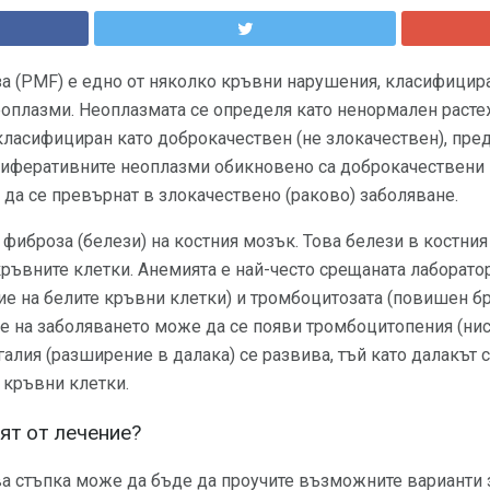
 (PMF) е едно от няколко кръвни нарушения, класифицир
плазми. Неоплазмата се определя като ненормален растеж
класифициран като доброкачествен (не злокачествен), пре
иферативните неоплазми обикновено са доброкачествени 
 да се превърнат в злокачествено (раково) заболяване.
фиброза (белези) на костния мозък. Това белези в костни
ръвните клетки. Анемията е най-често срещаната лаборатор
е на белите кръвни клетки) и тромбоцитозата (повишен бр
не на заболяването може да се появи тромбоцитопения (ни
алия (разширение в далака) се развива, тъй като далакът
 кръвни клетки.
ят от лечение?
а стъпка може да бъде да проучите възможните варианти з