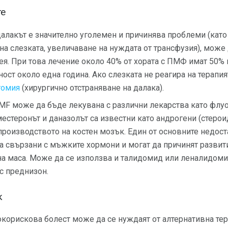
те
алакът е значително уголемен и причинява проблеми (като
а слезката, увеличаване на нуждата от трансфузия), може
я. При това лечение около 40% от хората с ПМФ имат 50%
ост около една година. Ако слезката не реагира на терапи
томия
(хирургично отстраняване на далака).
MF може да бъде лекувана с различни лекарства като флу
естеронът и даназолът са известни като андрогени (стерои
роизводството на костен мозък. Един от основните недост
са свързани с мъжките хормони и могат да причинят развит
а маса. Може да се използва и талидомид или леналидоми
с преднизон.
к
корискова болест може да се нуждаят от алтернативна тера