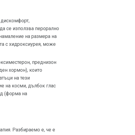
 дискомфорт,
 да се използва перорално
 намаление на размера на
ята с хидроксиурея, може
оксиместерон, преднизон
ден хормон), които
атъци на тези
ие на косми, дълбок глас
д (форма на
пия. Разбираемо е, че е