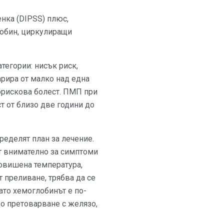
нка (DIPSS) плюс,
лобин, циркулиращи
тегории: нисък риск,
рира от малко над една
орискова болест. ПМП при
т от близо две години до
ределят план за лечение.
ат внимателно за симптоми
повишена температура,
т преливане, трябва да се
ато хемоглобинът е по-
до претоварване с желязо,