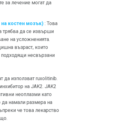
те за лечение могат да
 на костен мозък)
: Това
та трябва да се извърши
ване на усложненията.
дишна възраст, които
с подходящи несвързани
да използват ruxolitinib.
 инхибитор на JAK2. JAK2
ативни неоплазми като
 да намали размера на
Въпреки че това лекарство
ъщо.