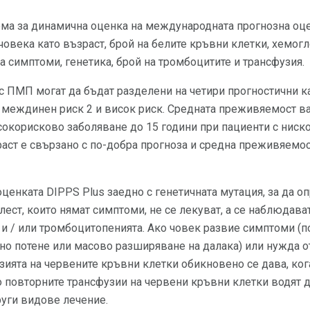
ема за динамична оценка на международната прогнозна оце
овека като възраст, брой на белите кръвни клетки, хемог
на симптоми, генетика, брой на тромбоцитите и трансфузия.
 с ПМП могат да бъдат разделени на четири прогностични ка
 междинен риск 2 и висок риск. Средната преживяемост ва
сокорисково заболяване до 15 години при пациенти с ниск
аст е свързано с по-добра прогноза и средна преживяемос
ценката DIPPS Plus заедно с генетичната мутация, за да оп
лест, които нямат симптоми, не се лекуват, а се наблюдав
 и / или тромбоцитопенията. Ако човек развие симптоми (
рно потене или масово разширяване на далака) или нужда о
зията на червените кръвни клетки обикновено се дава, ког
ато повторните трансфузии на червени кръвни клетки водят 
руги видове лечение.