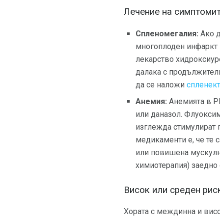
Лечение на симптоми
Спленомегалия:
Ако д
многоплоден инфаркт н
лекарство хидроксиуре
далака с продължителн
да се наложи
спленек
Анемия:
Анемията в P
или даназол. Флуоксим
изглежда стимулират п
медикаменти е, че те 
или повишена мускулн
химиотерапия) заедно 
Висок или среден рис
Хората с междинна и висо