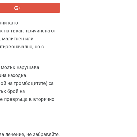
ани като
 на тъкан, причинена от
д малигнен или
първоначално, но с
я мозък нарушава
на находка.
ой на тромбоцитите) са
сък брой на
 се превръща в вторично
а лечение, не забравяйте,