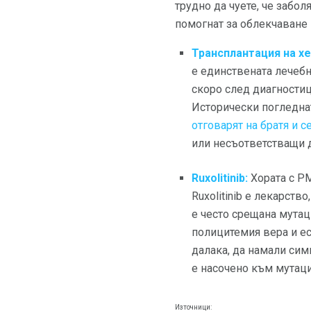
трудно да чуете, че забо
помогнат за облекчаване н
Трансплантация на х
е единствената лечебн
скоро след диагностиц
Исторически погледнат
отговарят на братя и с
или несъответстващи 
Ruxolitinib:
Хората с PM
Ruxolitinib е лекарств
е често срещана мута
полицитемия вера и е
далака, да намали сим
е насочено към мутаци
Източници: