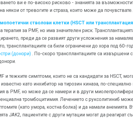
ляването ви е по-високо рисково - знанията за възможности
а някои от тревогите и страха, които може да почувствате.
емопоетични стволови клетки (HSCT или трансплантация
а терапия за PMF, но има значителен риск. Трансплантация
ирането, преди да се развият други усложнения за намаля
о, трансплантациите са били ограничени до хора под 60-го
естри (донори)
. По-скоро трансплантациите са извършени 
донори.
F и тежките симптоми, които не са кандидати за HSCT, могат 
о, известно като инхибитор на тирозин киназа, по-специално
ция в PMF, но може да се намери и в други миолепролифер
сенциална тромбоцитимия. Лечението с руксолитиниб може
птомите (като умора, костна болка) и да намали анемията. 
ята JAK2, пациентите с други мутации могат да реагират с