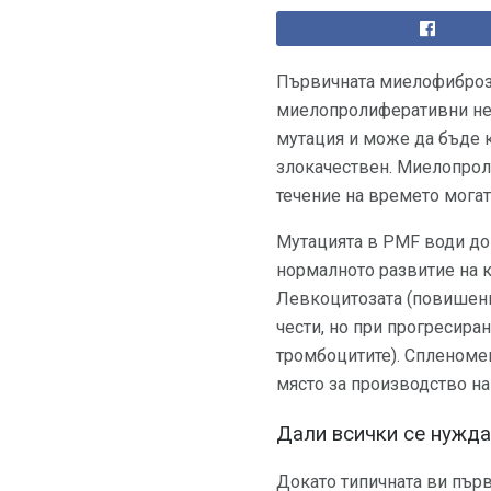
Първичната миелофиброза
миелопролиферативни нео
мутация и може да бъде 
злокачествен. Миелопрол
течение на времето могат
Мутацията в PMF води до 
нормалното развитие на к
Левкоцитозата (повишени
чести, но при прогресира
тромбоцитите). Спленомег
място за производство на
Дали всички се нужда
Докато типичната ви първ