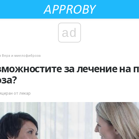
ad
 Вера и миелофиброза
зможностите за лечение на 
за?
ициран от лекар