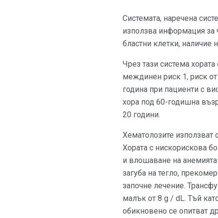
Системата, наречена сист
използва информация за ч
бластни клетки, наличие 
Чрез тази система хората
междинен риск 1, риск от
година при пациенти с ви
хора под 60-годишна възр
20 години.
Хематолозите използват о
Хората с нискорискова бо
и влошаване на анемията
загуба на тегло, прекоме
започне лечение. Трансфу
малък от 8 g / dL. Тъй к
обикновено се опитват д