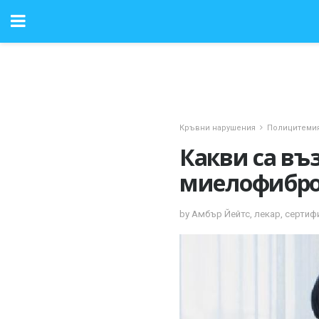
Кръвни нарушения
Полицитемия
Какви са въ
миелофибро
by Амбър Йейтс, лекар, сертиф