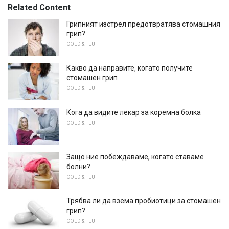
Related Content
Грипният изстрел предотвратява стомашния
грип?
COLD & FLU
Какво да направите, когато получите
стомашен грип
COLD & FLU
Кога да видите лекар за коремна болка
COLD & FLU
Защо ние побеждаваме, когато ставаме
болни?
COLD & FLU
Трябва ли да взема пробиотици за стомашен
грип?
COLD & FLU