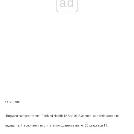
ad
Източници:
- Вирусен гастроентерит.
PubMed Health 12 Apr 10. Американска библиотека по
медицина.
Национални институти по здравеопазване.
25 февруари 11.