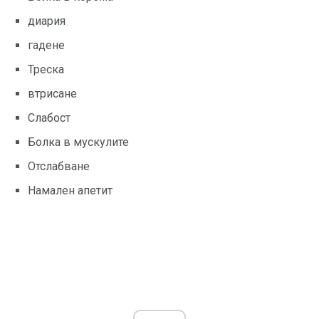
диария
гадене
Треска
втрисане
Слабост
Болка в мускулите
Отслабване
Намален апетит