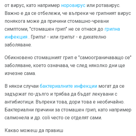
от вирус, като например
норовирус
или ротавирус.
Важно е да се отбележи, че въпреки че грипният вирус
понякога може да причини стомашно-чревни
симптоми, "стомашен грип" не се отнася до
грипна
инфекция
. Грипът - или грипът - е дихателно
заболяване.
Обикновено стомашният грип е "самоограничаващо се"
заболяване, което означава, че след няколко дни ще
изчезне сама.
В някои случаи
бактериалните инфекции
могат да се
задържат по-дълго и трябва да бъдат лекувани с
антибиотици. Въпреки това, дори това е необичайно.
Бактериални причини за стомашен грип, като например
салмонела и др. coli често се отделят сами.
Какво можеш да правиш