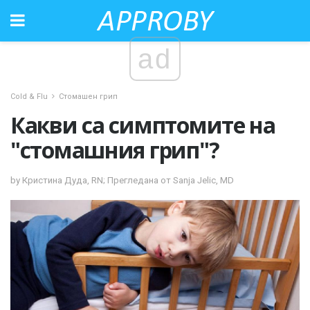
ad
Cold & Flu
Стомашен грип
Какви са симптомите на
"стомашния грип"?
by Кристина Дуда, RN; Прегледана от Sanja Jelic, MD