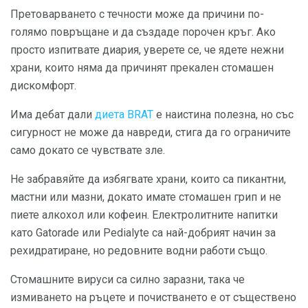
Претоварването с течности може да причини по-
голямо повръщане и да създаде порочен кръг. Ако
просто изпитвате диария, уверете се, че ядете нежни
храни, които няма да причинят прекален стомашен
дискомфорт.
Има дебат дали
диета BRAT
е наистина полезна, но със
сигурност не може да навреди, стига да го ограничите
само докато се чувствате зле.
Не забравяйте да избягвате храни, които са пикантни,
мастни или мазни, докато имате стомашен грип и не
пиете алкохол или кофеин. Електролитните напитки
като Gatorade или Pedialyte са най-добрият начин за
рехидратиране, но редовните водни работи също.
Стомашните вируси са силно заразни, така че
измиването на ръцете и почистването е от съществено