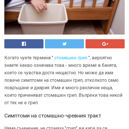
Когато чуете термина "
стомашен грип
", вероятно
знаете какво означава това - много време в банята,
което се чувства доста нещастно. Но може да има
повече симптоми на стомашен грип, отколкото само
повръщане и диария. Има и много различни неща,
които причиняват стомашен грип. Въпреки това никой
от тях не е грип.
Симптоми на стомашно-чревния тракт
Няма съмнение, че стомаха "грип" ви кара да се